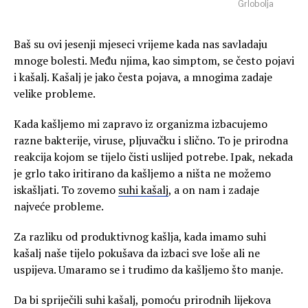
Grlobolja
Baš su ovi jesenji mjeseci vrijeme kada nas savladaju
mnoge bolesti. Među njima, kao simptom, se često pojavi
i kašalj. Kašalj je jako česta pojava, a mnogima zadaje
velike probleme.
Kada kašljemo mi zapravo iz organizma izbacujemo
razne bakterije, viruse, pljuvačku i slično. To je prirodna
reakcija kojom se tijelo čisti uslijed potrebe. Ipak, nekada
je grlo tako iritirano da kašljemo a ništa ne možemo
iskašljati. To zovemo
suhi kašalj
, a on nam i zadaje
najveće probleme.
Za razliku od produktivnog kašlja, kada imamo suhi
kašalj naše tijelo pokušava da izbaci sve loše ali ne
uspijeva. Umaramo se i trudimo da kašljemo što manje.
Da bi spriječili suhi kašalj, pomoću prirodnih lijekova