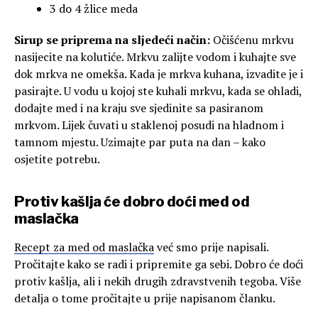
3 do 4 žlice meda
Sirup se priprema na sljedeći način:
Očišćenu mrkvu
nasijecite na kolutiće. Mrkvu zalijte vodom i kuhajte sve
dok mrkva ne omekša. Kada je mrkva kuhana, izvadite je i
pasirajte. U vodu u kojoj ste kuhali mrkvu, kada se ohladi,
dodajte med i na kraju sve sjedinite sa pasiranom
mrkvom. Lijek čuvati u staklenoj posudi na hladnom i
tamnom mjestu. Uzimajte par puta na dan – kako
osjetite potrebu.
Protiv kašlja će dobro doći med od
maslačka
Recept za med od maslačka
već smo prije napisali.
Pročitajte kako se radi i pripremite ga sebi. Dobro će doći
protiv kašlja, ali i nekih drugih zdravstvenih tegoba. Više
detalja o tome pročitajte u prije napisanom članku.