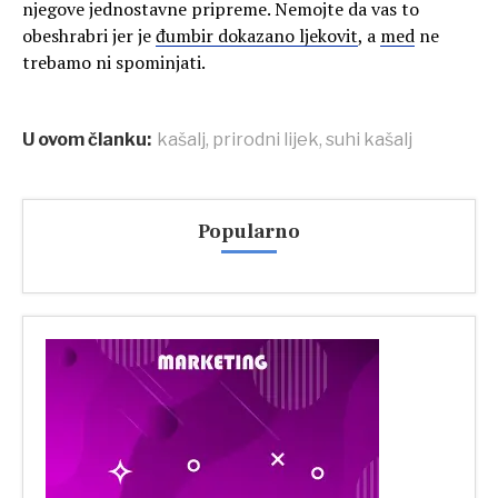
njegove jednostavne pripreme. Nemojte da vas to
obeshrabri jer je
đumbir dokazano ljekovit
, a
med
ne
trebamo ni spominjati.
U ovom članku:
kašalj
,
prirodni lijek
,
suhi kašalj
Popularno