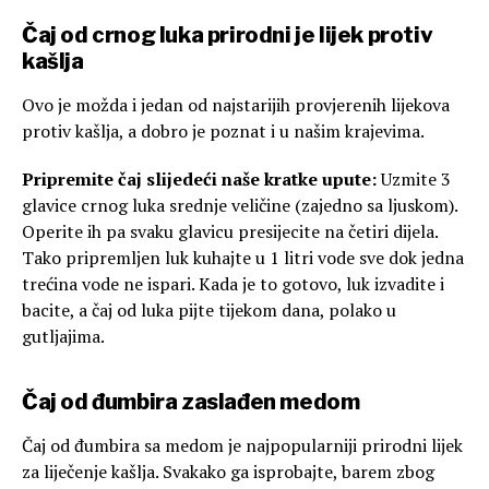
Čaj od crnog luka prirodni je lijek protiv
kašlja
Ovo je možda i jedan od najstarijih provjerenih lijekova
protiv kašlja, a dobro je poznat i u našim krajevima.
Pripremite čaj slijedeći naše kratke upute:
Uzmite 3
glavice crnog luka srednje veličine (zajedno sa ljuskom).
Operite ih pa svaku glavicu presijecite na četiri dijela.
Tako pripremljen luk kuhajte u 1 litri vode sve dok jedna
trećina vode ne ispari. Kada je to gotovo, luk izvadite i
bacite, a čaj od luka pijte tijekom dana, polako u
gutljajima.
Čaj od đumbira zaslađen medom
Čaj od đumbira sa medom je najpopularniji prirodni lijek
za liječenje kašlja. Svakako ga isprobajte, barem zbog