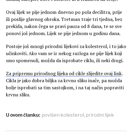
Ovaj lijek se pije jednom dnevno po pola decilitra, prije
ili poslije glavnog obroka. Tretman traje tri tjedna, bez
prekida, nakon čega se pravi pauza od 8 dana, te se sve
ponovi još jednom. Lijek se pije jednom u godinu dana.
Postoje još mnogi prirodni lijekovi za kolesterol, i to jako
učinkoviti. Ako vam se iz nekog razloga ne pije lijek koji
smo spomenuli, možda da isprobate ciklu, ili neki drugi.
Za pripremu prirodnog lijeka od cikle slijedite ovaj link
.
Cikla je jako dobra biljka za krvnu sliku inače, pa možda
bolje isprobati sa tim sastojkom, i na taj način popraviti
krvnu sliku.
U ovom članku:
povišen kolesterol
,
prirodni lijek