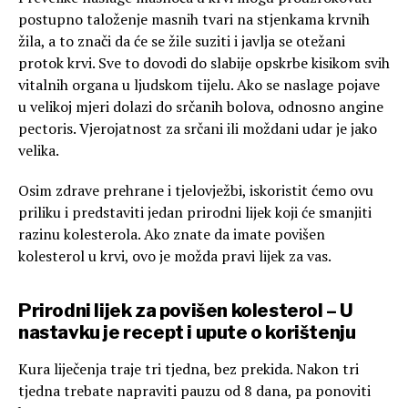
postupno taloženje masnih tvari na stjenkama krvnih
žila, a to znači da će se žile suziti i javlja se otežani
protok krvi. Sve to dovodi do slabije opskrbe kisikom svih
vitalnih organa u ljudskom tijelu. Ako se naslage pojave
u velikoj mjeri dolazi do srčanih bolova, odnosno angine
pectoris. Vjerojatnost za srčani ili moždani udar je jako
velika.
Osim zdrave prehrane i tjelovježbi, iskoristit ćemo ovu
priliku i predstaviti jedan prirodni lijek koji će smanjiti
razinu kolesterola. Ako znate da imate povišen
kolesterol u krvi, ovo je možda pravi lijek za vas.
Prirodni lijek za povišen kolesterol – U
nastavku je recept i upute o korištenju
Kura liječenja traje tri tjedna, bez prekida. Nakon tri
tjedna trebate napraviti pauzu od 8 dana, pa ponoviti