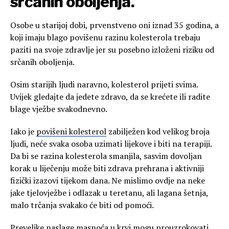
srčanih oboljenja.
Osobe u starijoj dobi, prvenstveno oni iznad 35 godina, a
koji imaju blago povišenu razinu kolesterola trebaju
paziti na svoje zdravlje jer su posebno izloženi riziku od
srčanih oboljenja.
Osim starijih ljudi naravno, kolesterol prijeti svima.
Uvijek gledajte da jedete zdravo, da se krećete ili radite
blage vježbe svakodnevno.
Iako je
povišeni kolesterol
zabilježen kod velikog broja
ljudi, neće svaka osoba uzimati lijekove i biti na terapiji.
Da bi se razina kolesterola smanjila, sasvim dovoljan
korak u liječenju može biti zdrava prehrana i aktivniji
fizički izazovi tijekom dana. Ne mislimo ovdje na neke
jake tjelovježbe i odlazak u teretanu, ali lagana šetnja,
malo trčanja svakako će biti od pomoći.
Prevelike naslage masnoća u krvi mogu prouzrokovati