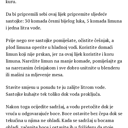
kuru.
Da bi pripremili sebi ovaj lijek pripremite sljedeće
sastojke: 30 komada česmi bijelog luka, 5 komada limuna
i jedna litra vode.
Prije nego sve sastojke pomiješate, očistite češnjak, a
plod limuna operite u hladnoj vodi. Koristite domaći
limun koji nije prskan, jer za ovaj lijek koristite i koru
limuna. Narežite limun na manje komade, pomiješajte ga
sa narezanim češnjakom i sve dobro usitnite u blenderu
ili mašini za mljevenje mesa.
Stavite smjesu u posudu te ju zalijte litrom vode.
Sastojke kuhajte tek toliko dok voda proključa.
Nakon toga ocijedite sadržaj, a vodu pretočite dok je
vruća u odgovarajuće boce. Boce ostavite bez čepa dok se
tekućina u njima ne ohladi. Kada se sadržaj u bocama
ohladi, začepite boce i ostavite ih u frižideru da stoje.