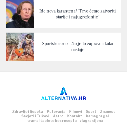
Ide nova karantena? “Prvo ćemo zatvoriti
starije i najugroženije”
Sportsko srce – što je to zapravo i kako
nastaje
Zdravlje i ljepota
Putovanja
Filmovi
Sport
Znanost
Savjeti i Trikovi
Astro
Kontakt
kamagra gel
tramal tablete bez recepta
viagra cijena