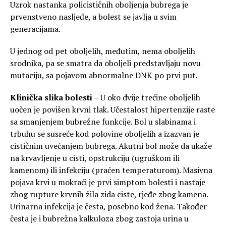
Uzrok nastanka policističnih oboljenja bubrega je
prvenstveno nasljeđe, a bolest se javlja u svim
generacijama.
U jednog od pet oboljelih, međutim, nema oboljelih
srodnika, pa se smatra da oboljeli predstavljaju novu
mutaciju, sa pojavom abnormalne DNK po prvi put.
Klinička slika bolesti
– U oko dvije trećine oboljelih
uočen je povišen krvni tlak. Učestalost hipertenzije raste
sa smanjenjem bubrežne funkcije. Bol u slabinama i
trbuhu se susreće kod polovine oboljelih a izazvan je
cističnim uvećanjem bubrega. Akutni bol može da ukaže
na krvavljenje u cisti, opstrukciju (ugruškom ili
kamenom) ili infekciju (praćen temperaturom). Masivna
pojava krvi u mokraći je prvi simptom bolesti i nastaje
zbog rupture krvnih žila zida ciste, rjeđe zbog kamena.
Urinarna infekcija je česta, posebno kod žena. Također
česta je i bubrežna kalkuloza zbog zastoja urina u