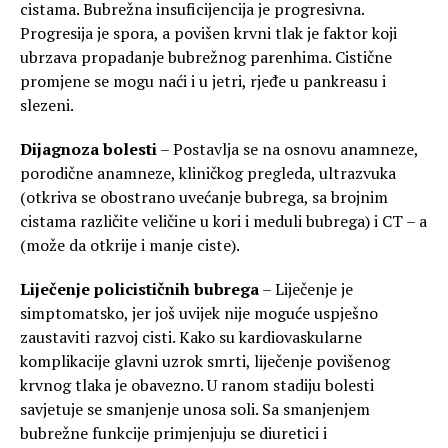
cistama. Bubrežna insuficijencija je progresivna.
Progresija je spora, a povišen krvni tlak je faktor koji
ubrzava propadanje bubrežnog parenhima. Cistične
promjene se mogu naći i u jetri, rjeđe u pankreasu i
slezeni.
Dijagnoza bolesti
– Postavlja se na osnovu anamneze,
porodične anamneze, kliničkog pregleda, ultrazvuka
(otkriva se obostrano uvećanje bubrega, sa brojnim
cistama različite veličine u kori i meduli bubrega) i CT – a
(može da otkrije i manje ciste).
Liječenje policističnih bubrega
– Liječenje je
simptomatsko, jer još uvijek nije moguće uspješno
zaustaviti razvoj cisti. Kako su kardiovaskularne
komplikacije glavni uzrok smrti, liječenje povišenog
krvnog tlaka je obavezno. U ranom stadiju bolesti
savjetuje se smanjenje unosa soli. Sa smanjenjem
bubrežne funkcije primjenjuju se diuretici i