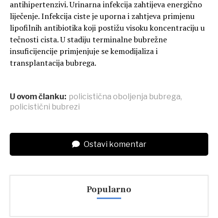
antihipertenzivi. Urinarna infekcija zahtijeva energično
liječenje. Infekcija ciste je uporna i zahtjeva primjenu
lipofilnih antibiotika koji postižu visoku koncentraciju u
tečnosti cista. U stadiju terminalne bubrežne
insuficijencije primjenjuje se kemodijaliza i
transplantacija bubrega.
U ovom članku:
policistična oboljenja bubrega
,
policistični bubrezi
Ostavi komentar
Popularno