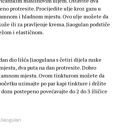
jevičanskim maslinovim uljem. Ostavite dva
no protresite. Procijedite ulje kroz gazu u
tamnom i hladnom mjestu. Ovo ulje možete da
ože ili za pravljenje krema. Jiaogulan podstiče
ježom i elastičnom.
an dio lišća Jiaogulana s četiri dijela ruske
jestu, dva puta na dan protresite. Dobro
na tamnom mjestu. Ovom tinkturom možete da
očetku uzimajte po par kapi tinkture i držite
 dozu postepeno povećavajte do 2 do 3 žličice
Jiaogulan