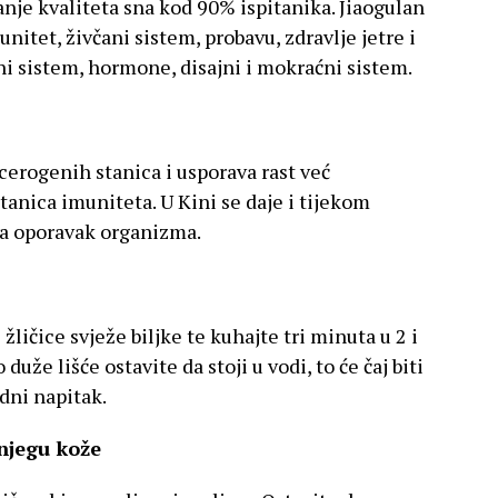
anje kvaliteta sna kod 90% ispitanika. Jiaogulan
unitet, živčani sistem, probavu, zdravlje jetre i
ni sistem, hormone, disajni i mokraćni sistem.
cerogenih stanica i usporava rast već
anica imuniteta. U Kini se daje i tijekom
va oporavak organizma.
 žličice svježe biljke te kuhajte tri minuta u 2 i
duže lišće ostavite da stoji u vodi, to će čaj biti
adni napitak.
njegu kože