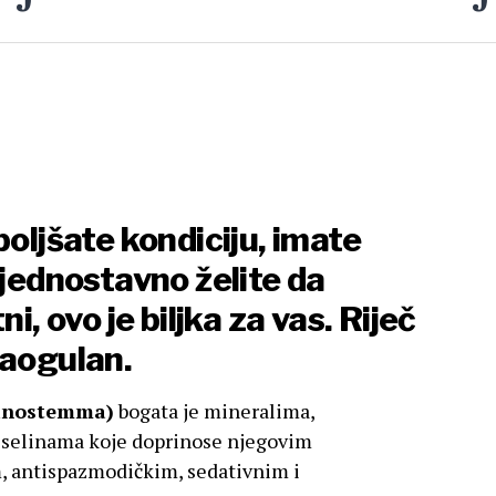
boljšate kondiciju, imate
 jednostavno želite da
i, ovo je biljka za vas. Riječ
Jiaogulan.
Ginostemma)
bogata je mineralima,
iselinama koje doprinose njegovim
, antispazmodičkim, sedativnim i