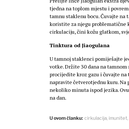
Prelijte lišće Jiaogulan ekstra d
tjedna na toplom mjestu i povreme
tamnu staklenu bocu. Čuvajte na 
koristite za njegu problematične k
cirkulaciju, čini kožu glatkom, sv
Tinktura od Jiaogulana
U tamnoj staklenci pomiješajte jed
votke. Držite 30 dana na tamnom m
procijedite kroz gazu i čuvajte 
napravite četverotjednu kuru. Na p
nekoliko minuta ispod jezika. Ovu
na dan.
U ovom članku:
cirkulacija
,
imunitet
,