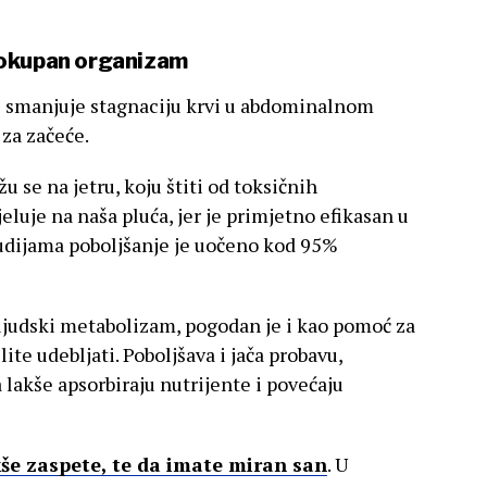
jelokupan organizam
 smanjuje stagnaciju krvi u abdominalnom
 za začeće.
u se na jetru, koju štiti od toksičnih
eluje na naša pluća, jer je primjetno efikasan u
tudijama poboljšanje je uočeno kod 95%
 ljudski metabolizam, pogodan je i kao pomoć za
elite udebljati. Poboljšava i jača probavu,
akše apsorbiraju nutrijente i povećaju
še zaspete, te da imate miran san
. U