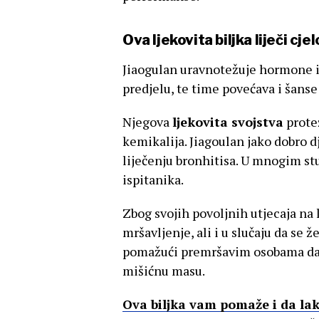
Ova ljekovita biljka liječi c
Jiaogulan uravnotežuje hormone i
predjelu, te time povećava i šanse
Njegova
ljekovita svojstva
protež
kemikalija. Jiagoulan jako dobro dj
liječenju bronhitisa. U mnogim s
ispitanika.
Zbog svojih povoljnih utjecaja na
mršavljenje, ali i u slučaju da se ž
pomažući premršavim osobama da l
mišićnu masu.
Ova biljka vam pomaže i da lak