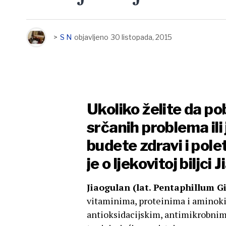
>
S N
objavljeno
30 listopada, 2015
Ukoliko želite da po
srčanih problema ili
budete zdravi i poletn
je o ljekovitoj biljci 
Jiaogulan (lat. Pentaphillum 
vitaminima, proteinima i aminok
antioksidacijskim, antimikrobnim