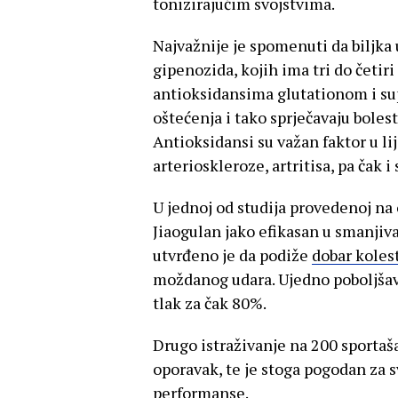
tonizirajućim svojstvima.
Najvažnije je spomenuti da biljka 
gipenozida, kojih ima tri do četir
antioksidansima glutationom i sup
oštećenja i tako sprječavaju boles
Antioksidansi su važan faktor u lij
arterioskleroze, artritisa, pa čak 
U jednoj od studija provedenoj na 
Jiaogulan jako efikasan u smanjiva
utvrđeno je da podiže
dobar koles
moždanog udara. Ujedno poboljšava
tlak za čak 80%.
Drugo istraživanje na 200 sportaša
oporavak, te je stoga pogodan za s
performanse.