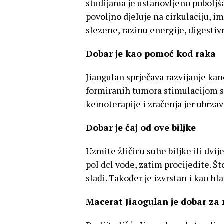
studijama je ustanovljeno poboljš
povoljno djeluje na cirkulaciju, im
slezene, razinu energije, digestiv
Dobar je kao pomoć kod raka
Jiaogulan sprječava razvijanje kan
formiranih tumora stimulacijom st
kemoterapije i zračenja jer ubrza
Dobar je čaj od ove biljke
Uzmite žličicu suhe biljke ili dvije
pol dcl vode, zatim procijedite. Što 
slađi. Također je izvrstan i kao hl
Macerat Jiaogulan je dobar za 