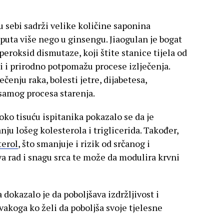
u sebi sadrži velike količine saponina
i puta više nego u ginsengu. Jiaogulan je bogat
eroksid dismutaze, koji štite stanice tijela od
ti i prirodno potpomažu procese izlječenja.
ečenju raka, bolesti jetre, dijabetesa,
i samog procesa starenja.
oko tisuću ispitanika pokazalo se da je
nju lošeg kolesterola i triglicerida. Također,
terol
, što smanjuje i rizik od srčanog i
 rad i snagu srca te može da modulira krvni
 dokazalo je da poboljšava izdržljivost i
vakoga ko želi da poboljša svoje tjelesne