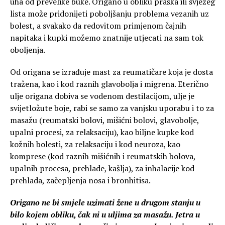
uha od prevelike buke. Origano u obliku praška ili svježeg
lista može pridonijeti poboljšanju problema vezanih uz
bolest, a svakako da redovitom primjenom čajnih
napitaka i kupki možemo znatnije utjecati na sam tok
oboljenja.
Od origana se izrađuje mast za reumatičare koja je dosta
tražena, kao i kod raznih glavobolja i migrena. Eterično
ulje origana dobiva se vodenom destilacijom, ulje je
svijetložute boje, rabi se samo za vanjsku uporabu i to za
masažu (reumatski bolovi, mišićni bolovi, glavobolje,
upalni procesi, za relaksaciju), kao biljne kupke kod
kožnih bolesti, za relaksaciju i kod neuroza, kao
komprese (kod raznih mišićnih i reumatskih bolova,
upalnih procesa, prehlade, kašlja), za inhalacije kod
prehlada, začepljenja nosa i bronhitisa.
Origano ne bi smjele uzimati žene u drugom stanju u
bilo kojem obliku, čak ni u uljima za masažu. Jetra u