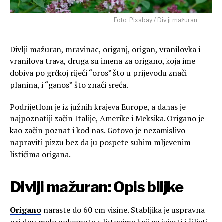
Foto: Pixabay / Divlji mažuran
Divlji mažuran, mravinac, origanj, origan, vranilovka i
vranilova trava, druga su imena za origano, koja ime
dobiva po grčkoj riječi “oros” što u prijevodu znači
planina, i “ganos” što znači sreća.
Podrijetlom je iz južnih krajeva Europe, a danas je
najpoznatiji začin Italije, Amerike i Meksika. Origano je
kao začin poznat i kod nas. Gotovo je nezamislivo
napraviti pizzu bez da ju pospete suhim mljevenim
listićima origana.
Divlji mažuran: Opis biljke
Origano
naraste do 60 cm visine. Stabljika je uspravna
pri dnu malo polegnuta s listovima koji su jajasti i šiljati.