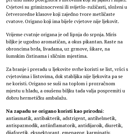
Cvjetovi su grimiznocrveni ili svijetlo-ružičasti, složeni u
četveroredne klasove koji zajedno tvore metličaste
cvatove. Origano koji ima bijele cvjetove nije ljekovit.
Vrijeme cvatnje origana je od lipnja do srpnja. Miris
biljke je ugodno aromatičan, a okus pikantan. Raste na
obroncima brda, livadama, uz grmove, šikare, na
šumskim čistinama i sličnim mjestima.
Za branje i preradu u ljekovite svrhe koristi se list, vršci s
cvjetovima i listovima, dok stabljika nije ljekovita pa se
ne koristi. Origano se suši na toplom i prozračnom
mjestu u hladu, a osušenu biljku tada valja pospremiti u
dobru hermetičku ambalažu.
Na zapadu se origano koristi kao prirodni
:
antiasmatik, antibakterik, adstrigent, antihelmetik,
antispazmodik, antiinflamatorik, antidijaroik, diuretik,
dijaforetik, ekspektorant, emenagog, karminativ,