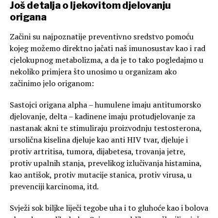
Još detalja o ljekovitom djelovanju
origana
Začini su najpoznatije preventivno sredstvo pomoću
kojeg možemo direktno jačati naš imunosustav kao i rad
cjelokupnog metabolizma, a da je to tako pogledajmo u
nekoliko primjera što unosimo u organizam ako
začinimo jelo origanom:
Sastojci origana alpha – humulene imaju antitumorsko
djelovanje, delta – kadinene imaju protudjelovanje za
nastanak akni te stimuliraju proizvodnju testosterona,
ursolična kiselina djeluje kao anti HIV tvar, djeluje i
protiv artritisa, tumora, dijabetesa, trovanja jetre,
protiv upalnih stanja, prevelikog izlučivanja histamina,
kao antišok, protiv mutacije stanica, protiv virusa, u
prevenciji karcinoma, itd.
Svježi sok biljke liječi tegobe uha i to gluhoće kao i bolova