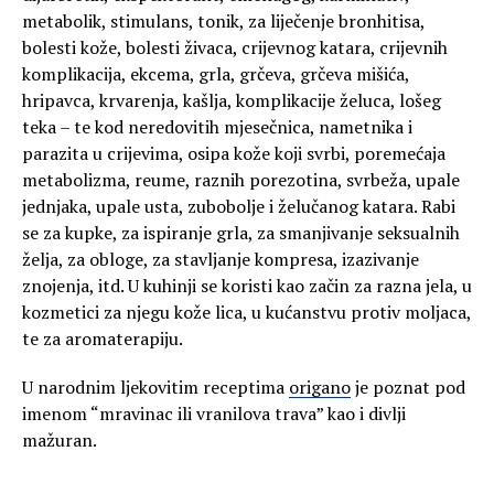
metabolik, stimulans, tonik, za liječenje bronhitisa,
bolesti kože, bolesti živaca, crijevnog katara, crijevnih
komplikacija, ekcema, grla, grčeva, grčeva mišića,
hripavca, krvarenja, kašlja, komplikacije želuca, lošeg
teka – te kod neredovitih mjesečnica, nametnika i
parazita u crijevima, osipa kože koji svrbi, poremećaja
metabolizma, reume, raznih porezotina, svrbeža, upale
jednjaka, upale usta, zubobolje i želučanog katara. Rabi
se za kupke, za ispiranje grla, za smanjivanje seksualnih
želja, za obloge, za stavljanje kompresa, izazivanje
znojenja, itd. U kuhinji se koristi kao začin za razna jela, u
kozmetici za njegu kože lica, u kućanstvu protiv moljaca,
te za aromaterapiju.
U narodnim ljekovitim receptima
origano
je poznat pod
imenom “mravinac ili vranilova trava” kao i divlji
mažuran.