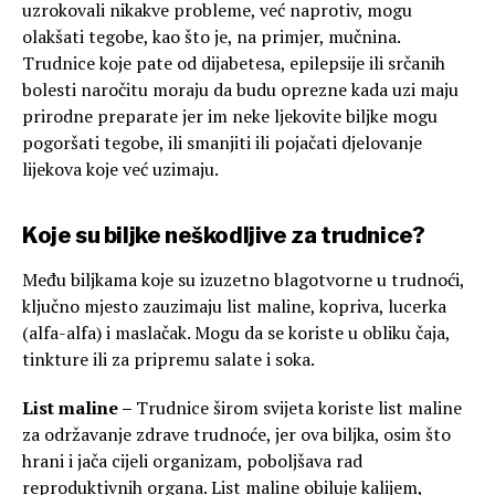
uzrokovali nikakve probleme, već naprotiv, mogu
olakšati tegobe, kao što je, na primjer, mučnina.
Trudnice koje pate od dijabetesa, epilepsije ili srčanih
bolesti naročitu moraju da budu oprezne kada uzi maju
prirodne preparate jer im neke ljekovite biljke mogu
pogoršati tegobe, ili smanjiti ili pojačati djelovanje
lijekova koje već uzimaju.
Koje su biljke neškodljive za trudnice?
Među biljkama koje su izuzetno blagotvorne u trudnoći,
ključno mjesto zauzimaju list maline, kopriva, lucerka
(alfa-alfa) i maslačak. Mogu da se koriste u obliku čaja,
tinkture ili za pripremu salate i soka.
List maline –
Trudnice širom svijeta koriste list maline
za održavanje zdrave trudnoće, jer ova biljka, osim što
hrani i jača cijeli organizam, poboljšava rad
reproduktivnih organa. List maline obiluje kalijem,