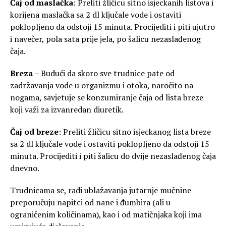
Čaj od maslačka
: Preliti žličicu sitno isjeckanih listova i
korijena maslačka sa 2 dl ključale vode i ostaviti
poklopljeno da odstoji 15 minuta. Procijediti i piti ujutro
i navečer, pola sata prije jela, po šalicu nezaslađenog
čaja.
Breza –
Budući da skoro sve trudnice pate od
zadržavanja vode u organizmu i otoka, naročito na
nogama, savjetuje se konzumiranje čaja od lista breze
koji važi za izvanredan diuretik.
Čaj od breze
: Preliti žličicu sitno isjeckanog lista breze
sa 2 dl ključale vode i ostaviti poklopljeno da odstoji 15
minuta. Procijediti i piti šalicu do dvije nezaslađenog čaja
dnevno.
Trudnicama se, radi ublažavanja jutarnje mučnine
preporučuju napitci od nane i đumbira (ali u
ograničenim količinama), kao i od matičnjaka koji ima