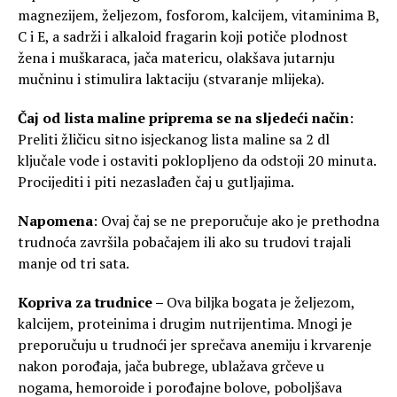
magnezijem, željezom, fosforom, kalcijem, vitaminima B,
C i E, a sadrži i alkaloid fragarin koji potiče plodnost
žena i muškaraca, jača matericu, olakšava jutarnju
mučninu i stimulira laktaciju (stvaranje mlijeka).
Čaj od lista maline priprema se na sljedeći način
:
Preliti žličicu sitno isjeckanog lista maline sa 2 dl
ključale vode i ostaviti poklopljeno da odstoji 20 minuta.
Procijediti i piti nezaslađen čaj u gutljajima.
Napomena
: Ovaj čaj se ne preporučuje ako je prethodna
trudnoća završila pobačajem ili ako su trudovi trajali
manje od tri sata.
Kopriva za trudnice –
Ova biljka bogata je željezom,
kalcijem, proteinima i drugim nutrijentima. Mnogi je
preporučuju u trudnoći jer sprečava anemiju i krvarenje
nakon porođaja, jača bubrege, ublažava grčeve u
nogama, hemoroide i porođajne bolove, poboljšava