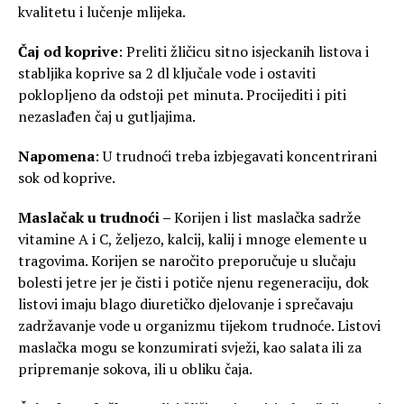
kvalitetu i lučenje mlijeka.
Čaj od koprive
: Preliti žličicu sitno isjeckanih listova i
stabljika koprive sa 2 dl ključale vode i ostaviti
poklopljeno da odstoji pet minuta. Procijediti i piti
nezaslađen čaj u gutljajima.
Napomena
: U trudnoći treba izbjegavati koncentrirani
sok od koprive.
Maslačak u trudnoći –
Korijen i list maslačka sadrže
vitamine A i C, željezo, kalcij, kalij i mnoge elemente u
tragovima. Korijen se naročito preporučuje u slučaju
bolesti jetre jer je čisti i potiče njenu regeneraciju, dok
listovi imaju blago diuretičko djelovanje i sprečavaju
zadržavanje vode u organizmu tijekom trudnoće. Listovi
maslačka mogu se konzumirati svježi, kao salata ili za
pripremanje sokova, ili u obliku čaja.