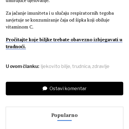
umirujuće djelovanje.
Za jačanje imuniteta i u slučaju respiratornih tegoba
savjetuje se konzumiranje čaja od šipka koji obiluje
vitaminom C.
Pročitajte koje biljke trebate obavezno izbjegavati u
trudnoći.
U ovom članku:
ljekovito bilje
,
trudnica
,
zdravlje
Ostavi komentar
Popularno