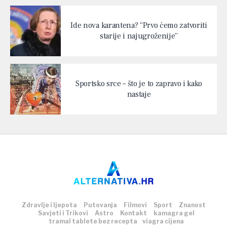
Ide nova karantena? “Prvo ćemo zatvoriti
starije i najugroženije”
Sportsko srce – što je to zapravo i kako
nastaje
Zdravlje i ljepota
Putovanja
Filmovi
Sport
Znanost
Savjeti i Trikovi
Astro
Kontakt
kamagra gel
tramal tablete bez recepta
viagra cijena