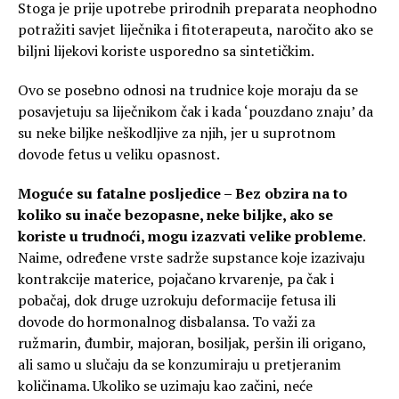
Stoga je prije upotrebe prirodnih preparata neophodno
potražiti savjet liječnika i fitoterapeuta, naročito ako se
biljni lijekovi koriste usporedno sa sintetičkim.
Ovo se posebno odnosi na trudnice koje moraju da se
posavjetuju sa liječnikom čak i kada ‘pouzdano znaju’ da
su neke biljke neškodljive za njih, jer u suprotnom
dovode fetus u veliku opasnost.
Moguće su fatalne posljedice –
Bez obzira na to
koliko su inače bezopasne, neke biljke, ako se
koriste u trudnoći, mogu izazvati velike probleme
.
Naime, određene vrste sadrže supstance koje izazivaju
kontrakcije materice, pojačano krvarenje, pa čak i
pobačaj, dok druge uzrokuju deformacije fetusa ili
dovode do hormonalnog disbalansa. To važi za
ružmarin, đumbir, majoran, bosiljak, peršin ili origano,
ali samo u slučaju da se konzumiraju u pretjeranim
količinama. Ukoliko se uzimaju kao začini, neće