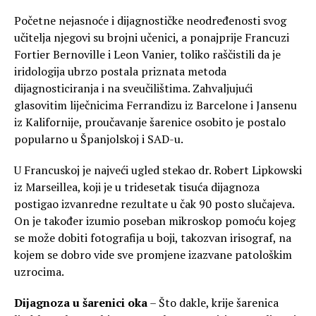
Početne nejasnoće i dijagnostičke neodređenosti svog
učitelja njegovi su brojni učenici, a ponajprije Francuzi
Fortier Bernoville i Leon Vanier, toliko raščistili da je
iridologija ubrzo postala priznata metoda
dijagnosticiranja i na sveučilištima. Zahvaljujući
glasovitim liječnicima Ferrandizu iz Barcelone i Jansenu
iz Kalifornije, proučavanje šarenice osobito je postalo
popularno u Španjolskoj i SAD-u.
U Francuskoj je najveći ugled stekao dr. Robert Lipkowski
iz Marseillea, koji je u tridesetak tisuća dijagnoza
postigao izvanredne rezultate u čak 90 posto slučajeva.
On je također izumio poseban mikroskop pomoću kojeg
se može dobiti fotografija u boji, takozvan irisograf, na
kojem se dobro vide sve promjene izazvane patološkim
uzrocima.
Dijagnoza u šarenici oka
– Što dakle, krije šarenica