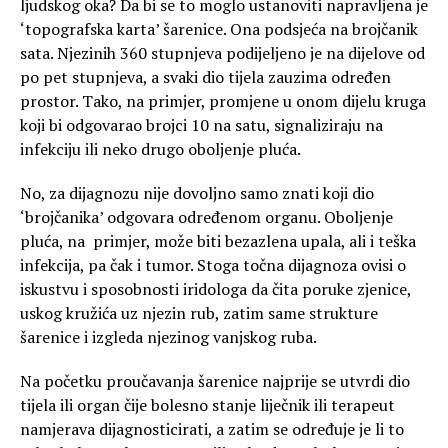
ljudskog oka? Da bi se to moglo ustanoviti napravljena je
‘topografska karta’ šarenice. Ona podsjeća na brojčanik
sata. Njezinih 360 stupnjeva podijeljeno je na dijelove od
po pet stupnjeva, a svaki dio tijela zauzima određen
prostor. Tako, na primjer, promjene u onom dijelu kruga
koji bi odgovarao brojci 10 na satu, signaliziraju na
infekciju ili neko drugo oboljenje pluća.
No, za dijagnozu nije dovoljno samo znati koji dio
‘brojčanika’ odgovara određenom organu. Oboljenje
pluća, na primjer, može biti bezazlena upala, ali i teška
infekcija, pa čak i tumor. Stoga točna dijagnoza ovisi o
iskustvu i sposobnosti iridologa da čita poruke zjenice,
uskog kružića uz njezin rub, zatim same strukture
šarenice i izgleda njezinog vanjskog ruba.
Na početku proučavanja šarenice najprije se utvrdi dio
tijela ili organ čije bolesno stanje liječnik ili terapeut
namjerava dijagnosticirati, a zatim se određuje je li to