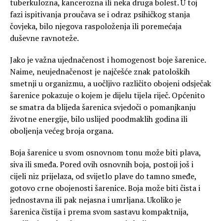
tuberkulozna, kancerozna ili neka druga bolest. U toj
fazi ispitivanja proučava se i odraz psihičkog stanja
čovjeka, bilo njegova raspoloženja ili poremećaja
duševne ravnoteže.
Jako je važna ujednačenost i homogenost boje šarenice.
Naime, neujednačenost je najčešće znak patoloških
smetnji u organizmu, a uočljivo različito obojeni odsječak
šarenice pokazuje o kojem je dijelu tijela riječ. Općenito
se smatra da blijeda šarenica svjedoči o pomanjkanju
životne energije, bilo uslijed poodmaklih godina ili
oboljenja većeg broja organa.
Boja šarenice u svom osnovnom tonu može biti plava,
siva ili smeđa. Pored ovih osnovnih boja, postoji još i
cijeli niz prijelaza, od svijetlo plave do tamno smeđe,
gotovo crne obojenosti šarenice. Boja može biti čista i
jednostavna ili pak nejasna i umrljana. Ukoliko je
šarenica čistija i prema svom sastavu kompaktnija,