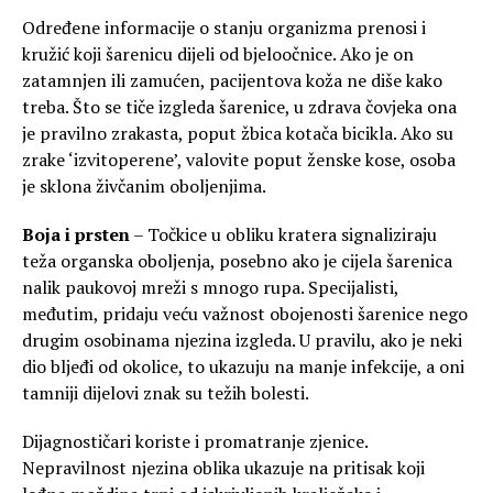
Određene informacije o stanju organizma prenosi i
kružić koji šarenicu dijeli od bjeloočnice. Ako je on
zatamnjen ili zamućen, pacijentova koža ne diše kako
treba. Što se tiče izgleda šarenice, u zdrava čovjeka ona
je pravilno zrakasta, poput žbica kotača bicikla. Ako su
zrake ‘izvitoperene’, valovite poput ženske kose, osoba
je sklona živčanim oboljenjima.
Boja i prsten
– Točkice u obliku kratera signaliziraju
teža organska oboljenja, posebno ako je cijela šarenica
nalik paukovoj mreži s mnogo rupa. Specijalisti,
međutim, pridaju veću važnost obojenosti šarenice nego
drugim osobinama njezina izgleda. U pravilu, ako je neki
dio bljeđi od okolice, to ukazuju na manje infekcije, a oni
tamniji dijelovi znak su težih bolesti.
Dijagnostičari koriste i promatranje zjenice.
Nepravilnost njezina oblika ukazuje na pritisak koji