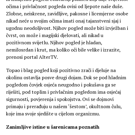
očima i privlačnost pogleda ovisi od ljepote naše duše.
Zlobne, neiskrene, zavidljive, pakosne i licemjerne osobe
nikad neće u svojim očima imati onaj tajanstveni sjaj i
ugodnu neodoljivost. Njihov pogled može biti izvježban i
čvrst, on može i magijski djelovati, ali nikad u
pozitivnom svijetlu. Njihov pogled je hladan,
nemilosrdan i krut, ma koliko oči bile velike i izrazite,
prenosi portal AlterTV.
Topao i blag pogled koji pozitivno zrači i djeluje na
okolinu ostavlja posve drugi dojam. Dok se pod hladnim
pogledom čovjek osjeća neugodno i pokušava ga se
riješiti, pod toplim i privlačnim pogledom ima osjećaj
sigurnosti, povjerenja i spokojstva. Ovi se dojmovi
primaju i prerađuju u našem ‘šestom’, okultnom čulu,
koje ima svoje sjedište u cijelom organizmu.
Zanimljive istine u šarenicama poznatih