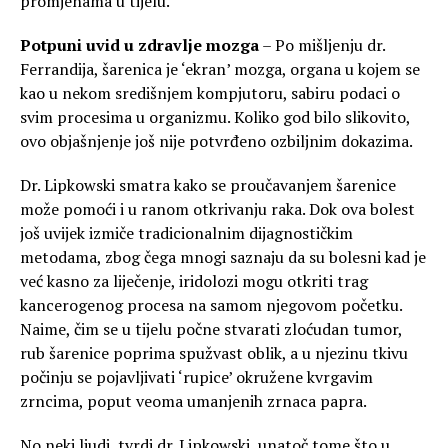
promjenama u tijelu.
Potpuni uvid u zdravlje mozga
– Po mišljenju dr.
Ferrandija, šarenica je ‘ekran’ mozga, organa u kojem se
kao u nekom središnjem kompjutoru, sabiru podaci o
svim procesima u organizmu. Koliko god bilo slikovito,
ovo objašnjenje još nije potvrđeno ozbiljnim dokazima.
Dr. Lipkowski smatra kako se proučavanjem šarenice
može pomoći i u ranom otkrivanju raka. Dok ova bolest
još uvijek izmiče tradicionalnim dijagnostičkim
metodama, zbog čega mnogi saznaju da su bolesni kad je
već kasno za liječenje, iridolozi mogu otkriti trag
kancerogenog procesa na samom njegovom početku.
Naime, čim se u tijelu počne stvarati zloćudan tumor,
rub šarenice poprima spužvast oblik, a u njezinu tkivu
počinju se pojavljivati ‘rupice’ okružene kvrgavim
zrncima, poput veoma umanjenih zrnaca papra.
No neki ljudi, tvrdi dr. Lipkowski, unatoč tome što u