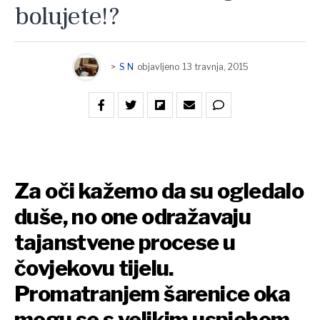
bolujete!?
>
S N
objavljeno
13 travnja, 2015
Za oči kažemo da su ogledalo
duše, no one odražavaju
tajanstvene procese u
čovjekovu tijelu.
Promatranjem šarenice oka
mogu se s velikim uspjehom