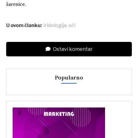
šarenice.
U ovom članku:
iridologija
,
oči
Ostavi komentar
Popularno