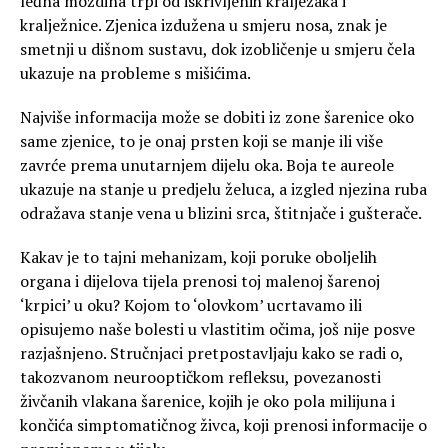
leđna moždina trpi od iskrivljenih kralježaka i
kralježnice. Zjenica izdužena u smjeru nosa, znak je
smetnji u dišnom sustavu, dok izobličenje u smjeru čela
ukazuje na probleme s mišićima.
Najviše informacija može se dobiti iz zone šarenice oko
same zjenice, to je onaj prsten koji se manje ili više
zavrće prema unutarnjem dijelu oka. Boja te aureole
ukazuje na stanje u predjelu želuca, a izgled njezina ruba
odražava stanje vena u blizini srca, štitnjače i gušterače.
Kakav je to tajni mehanizam, koji poruke oboljelih
organa i dijelova tijela prenosi toj malenoj šarenoj
‘krpici’ u oku? Kojom to ‘olovkom’ ucrtavamo ili
opisujemo naše bolesti u vlastitim očima, još nije posve
razjašnjeno. Stručnjaci pretpostavljaju kako se radi o,
takozvanom neurooptičkom refleksu, povezanosti
živčanih vlakana šarenice, kojih je oko pola milijuna i
končića simptomatičnog živca, koji prenosi informacije o