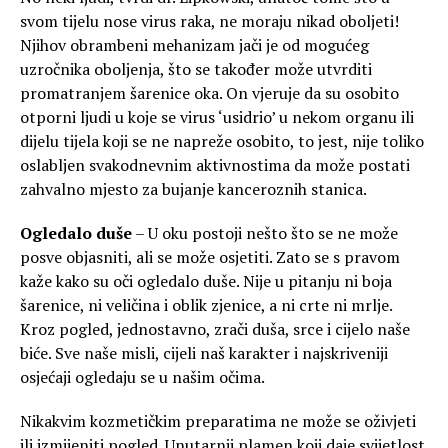
svom tijelu nose virus raka, ne moraju nikad oboljeti!
Njihov obrambeni mehanizam jači je od mogućeg
uzročnika oboljenja, što se također može utvrditi
promatranjem šarenice oka. On vjeruje da su osobito
otporni ljudi u koje se virus ‘usidrio’ u nekom organu ili
dijelu tijela koji se ne napreže osobito, to jest, nije toliko
oslabljen svakodnevnim aktivnostima da može postati
zahvalno mjesto za bujanje kanceroznih stanica.
Ogledalo duše
– U oku postoji nešto što se ne može
posve objasniti, ali se može osjetiti. Zato se s pravom
kaže kako su oči ogledalo duše. Nije u pitanju ni boja
šarenice, ni veličina i oblik zjenice, a ni crte ni mrlje.
Kroz pogled, jednostavno, zrači duša, srce i cijelo naše
biće. Sve naše misli, cijeli naš karakter i najskriveniji
osjećaji ogledaju se u našim očima.
Nikakvim kozmetičkim preparatima ne može se oživjeti
ili izmijeniti pogled. Unutarnji plamen koji daje svijetlost