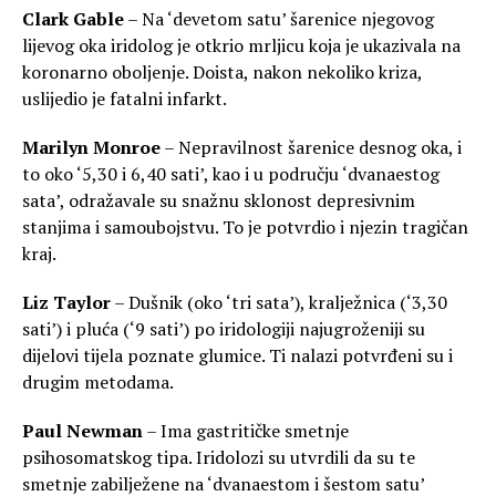
Clark Gable
– Na ‘devetom satu’ šarenice njegovog
lijevog oka iridolog je otkrio mrljicu koja je ukazivala na
koronarno oboljenje. Doista, nakon nekoliko kriza,
uslijedio je fatalni infarkt.
Marilyn Monroe
– Nepravilnost šarenice desnog oka, i
to oko ‘5,30 i 6,40 sati’, kao i u području ‘dvanaestog
sata’, odražavale su snažnu sklonost depresivnim
stanjima i samoubojstvu. To je potvrdio i njezin tragičan
kraj.
Liz Taylor
– Dušnik (oko ‘tri sata’), kralježnica (‘3,30
sati’) i pluća (‘9 sati’) po iridologiji najugroženiji su
dijelovi tijela poznate glumice. Ti nalazi potvrđeni su i
drugim metodama.
Paul Newman
– Ima gastritičke smetnje
psihosomatskog tipa. Iridolozi su utvrdili da su te
smetnje zabilježene na ‘dvanaestom i šestom satu’