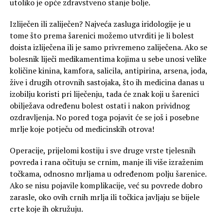
utoliko je opće zdravstveno stanje bolje.
Izliječen ili zaliječen? Najveća zasluga iridologije je u
tome što prema šarenici možemo utvrditi je li bolest
doista izliječena ili je samo privremeno zaliječena. Ako se
bolesnik liječi medikamentima kojima u sebe unosi velike
količine kinina, kamfora, salicila, antipirina, arsena, joda,
žive i drugih otrovnih sastojaka, što ih medicina danas u
izobilju koristi pri liječenju, tada će znak koji u šarenici
obilježava određenu bolest ostati i nakon prividnog
ozdravljenja. No pored toga pojavit će se još i posebne
mrlje koje potječu od medicinskih otrova!
Operacije, prijelomi kostiju i sve druge vrste tjelesnih
povreda i rana očituju se crnim, manje ili više izraženim
točkama, odnosno mrljama u određenom polju šarenice.
Ako se nisu pojavile komplikacije, već su povrede dobro
zarasle, oko ovih crnih mrlja ili točkica javljaju se bijele
crte koje ih okružuju.