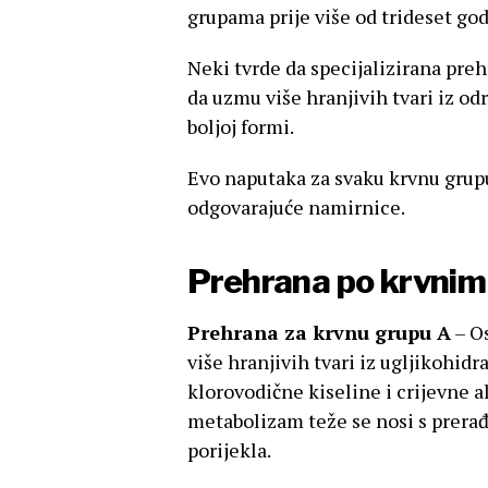
grupama prije više od trideset god
Neki tvrde da specijalizirana pr
da uzmu više hranjivih tvari iz od
boljoj formi.
Evo naputaka za svaku krvnu grupu
odgovarajuće namirnice.
Prehrana po krvni
Prehrana za krvnu grupu A
– Os
više hranjivih tvari iz ugljikohidr
klorovodične kiseline i crijevne a
metabolizam teže se nosi s prera
porijekla.