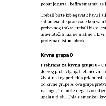
poput jogurta i kefira smatraju s
Trebali biste izbjegavati: kavu i 
suhomesnate proizvode koji vam t
probavnog trakta, trebali biste je
uravnotežili razine inzline u krvi
proteina u istom obroku.
Krvna grupa 0
Prehrana za krvnu grupu 0
– Os
dobrog probavljanja bjelančevina 
životinjskog porijekla pridonosi p
od krvne grupe A, ova grupa pretv
naslage, što može negativno utjec
upala u tijelu.
Chia sjemenke
i krv