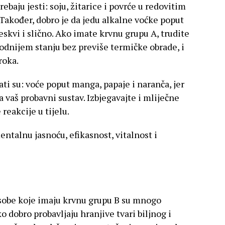
baju jesti: soju, žitarice i povrće u redovitim
 Također, dobro je da jedu alkalne voćke poput
eskvi i slično. Ako imate krvnu grupu A, trudite
rodnijem stanju bez previše termičke obrade, i
roka.
ati su: voće poput manga, papaje i naranča, jer
vaš probavni sustav. Izbjegavajte i mliječne
reakcije u tijelu.
ntalnu jasnoću, efikasnost, vitalnost i
obe koje imaju krvnu grupu B su mnogo
o dobro probavljaju hranjive tvari biljnog i