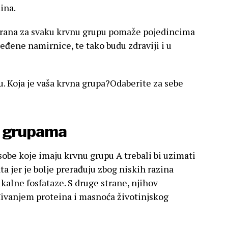
ina.
ehrana za svaku krvnu grupu pomaže pojedincima
ređene namirnice, te tako budu zdraviji i u
. Koja je vaša krvna grupa?Odaberite za sebe
m grupama
obe koje imaju krvnu grupu A trebali bi uzimati
ata jer je bolje prerađuju zbog niskih razina
lkalne fosfataze. S druge strane, njihov
đivanjem proteina i masnoća životinjskog