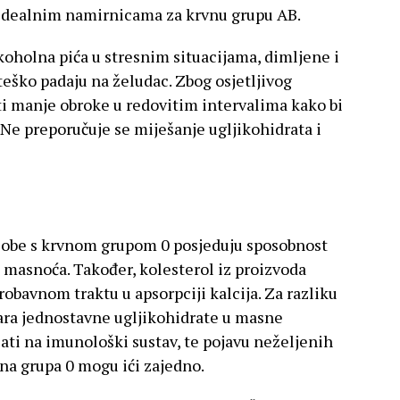
e idealnim namirnicama za krvnu grupu AB.
alkoholna pića u stresnim situacijama, dimljene i
eško padaju na želudac. Zbog osjetljivog
sti manje obroke u redovitim intervalima kako bi
. Ne preporučuje se miješanje ugljikohidrata i
obe s krvnom grupom 0 posjeduju sposobnost
i masnoća. Također, kolesterol iz proizvoda
robavnom traktu u apsorpciji kalcija. Za razliku
ara jednostavne ugljikohidrate u masne
ati na imunološki sustav, te pojavu neželjenih
na grupa 0 mogu ići zajedno.