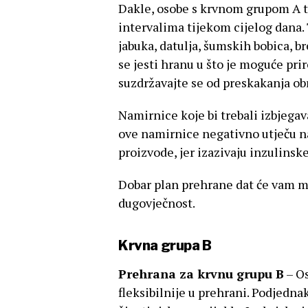
Dakle, osobe s krvnom grupom A tre
intervalima tijekom cijelog dana.
jabuka, datulja, šumskih bobica, br
se jesti hranu u što je moguće pri
suzdržavajte se od preskakanja ob
Namirnice koje bi trebali izbjegav
ove namirnice negativno utječu na 
proizvode, jer izazivaju inzulinske 
Dobar plan prehrane dat će vam me
dugovječnost.
Krvna grupa B
Prehrana za krvnu grupu B
– Os
fleksibilnije u prehrani. Podjednak