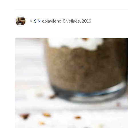
>
S N
objavljeno
6 veljače, 2016