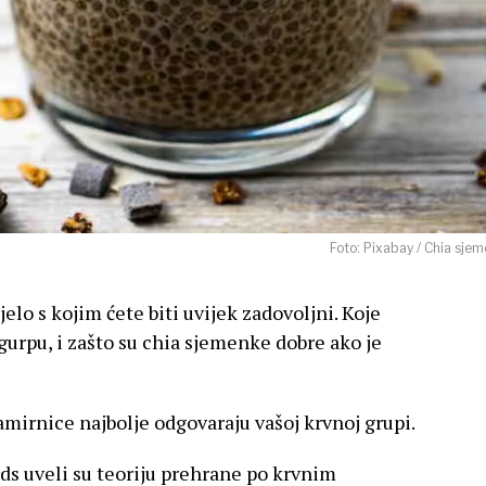
Foto: Pixabay / Chia sje
jelo s kojim ćete biti uvijek zadovoljni. Koje
gurpu, i zašto su
chia sjemenke dobre ako je
namirnice najbolje odgovaraju vašoj krvnoj grupi.
rds uveli su teoriju prehrane po krvnim