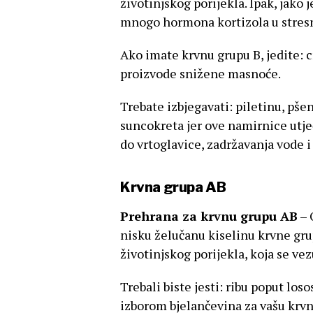
životinjskog porijekla. Ipak, jako
mnogo hormona kortizola u stres
Ako imate krvnu grupu B, jedite: c
proizvode snižene masnoće.
Trebate izbjegavati: piletinu, pšen
suncokreta jer ove namirnice utje
do vrtoglavice, zadržavanja vode i
Krvna grupa AB
Prehrana za krvnu grupu AB
– 
nisku želučanu kiselinu krvne gru
životinjskog porijekla, koja se ve
Trebali biste jesti: ribu poput los
izborom bjelančevina za vašu krvnu