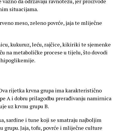
 je važno da održavaju ravnotežu, jer proizvode
nim situacijama.
rveno meso, zeleno povrće, jaja te mliječne
icu, kukuruz, leću, rajčice, kikiriki te sjemenke
ču na metaboličke procese u tijelu, što dovodi
 hipoglikemije.
Ova rijetka krvna grupa ima karakteristično
pe A i dobru prilagodbu prerađivanju namirnica
zuje uz krvnu grupu B.
osa, sardine i tune koji se smatraju najboljim
 grupu. Jaja, tofu, povrće i mliječne culture