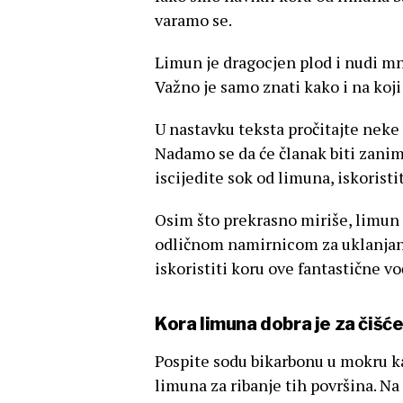
varamo se.
Limun je dragocjen plod i nudi mno
Važno je samo znati kako i na koji
U nastavku teksta pročitajte neke 
Nadamo se da će članak biti zanimlj
iscijedite sok od limuna, iskoristit
Osim što prekrasno miriše, limun i
odličnom namirnicom za uklanjanj
iskoristiti koru ove fantastične vo
Kora limuna dobra je za čišć
Pospite sodu bikarbonu u mokru kad
limuna za ribanje tih površina. Na 