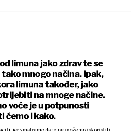
od limuna jako zdrav te se
a tako mnogo načina. Ipak,
 kora limuna također, jako
otrijebiti na mnoge načine.
no voće je u potpunosti
ti ćemo i kako.
aciti, jer smatramo da je ne možemo iskoristiti,