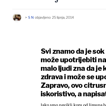
>
S N
objavljeno
25 lipnja, 2014
Svi znamo da je sok 
može upotrijebiti n
malo ljudi zna da je
zdrava i može se up
Zapravo, ovo citrus
iskoristivo, a napisa
Iako smo navikli koru od limuna b