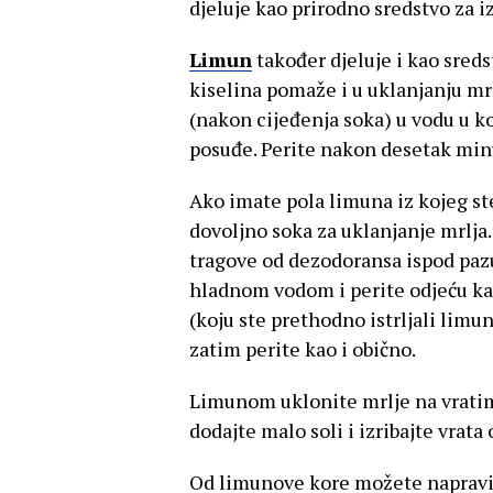
djeluje kao prirodno sredstvo za izb
Limun
također djeluje i kao sred
kiselina pomaže i u uklanjanju mr
(nakon cijeđenja soka) u vodu u k
posuđe. Perite nakon desetak min
Ako imate pola limuna iz kojeg ste 
dovoljno soka za uklanjanje mrlja. 
tragove od dezodoransa ispod pazu
hladnom vodom i perite odjeću kao
(koju ste prethodno istrljali limu
zatim perite kao i obično.
Limunom uklonite mrlje na vratim
dodajte malo soli i izribajte vrat
Od limunove kore možete napravit