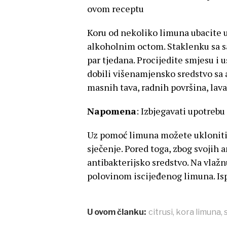
ovom receptu
Koru od nekoliko limuna ubacite 
alkoholnim octom. Staklenku sa 
par tjedana. Procijedite smjesu i u
dobili višenamjensko sredstvo sa
masnih tava, radnih površina, lava
Napomena
: Izbjegavati upotrebu
Uz pomoć limuna možete ukloniti 
sječenje. Pored toga, zbog svojih a
antibakterijsko sredstvo. Na vlažnu
polovinom iscijeđenog limuna. Isp
U ovom članku:
citrusi
,
kora limuna
,