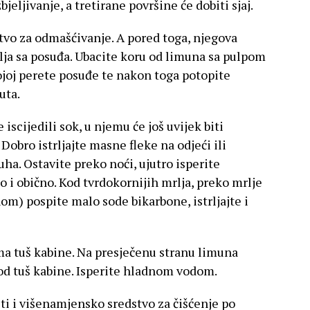
jeljivanje, a tretirane površine će dobiti sjaj.
stvo za odmašćivanje. A pored toga, njegova
lja sa posuđa. Ubacite koru od limuna sa pulpom
ojoj perete posuđe te nakon toga potopite
uta.
iscijedili sok, u njemu će još uvijek biti
Dobro istrljajte masne fleke na odjeći ili
ha. Ostavite preko noći, ujutro isperite
 i obično. Kod tvrdokornijih mrlja, preko mrlje
nom) pospite malo sode bikarbone, istrljajte i
a tuš kabine. Na presječenu stranu limuna
a od tuš kabine. Isperite hladnom vodom.
i i višenamjensko sredstvo za čišćenje po