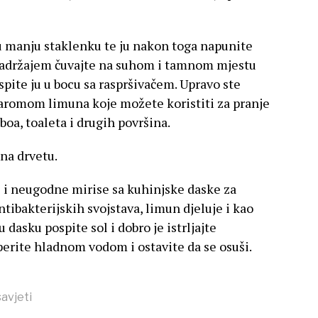
u manju staklenku te ju nakon toga napunite
sadržajem čuvajte na suhom i tamnom mjestu
spite ju u bocu sa raspršivačem. Upravo ste
 aromom limuna koje možete koristiti za pranje
boa, toaleta i drugih površina.
 na drvetu.
i neugodne mirise sa kuhinjske daske za
ntibakterijskih svojstava, limun djeluje i kao
 dasku pospite sol i dobro je istrljajte
erite hladnom vodom i ostavite da se osuši.
savjeti