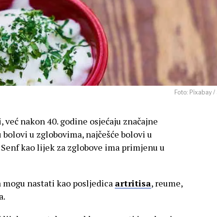
Foto: Pixabay /
bi, već nakon 40. godine osjećaju značajne
u bolovi u zglobovima, najčešće bolovi u
Senf kao lijek za zglobove ima primjenu u
a mogu nastati kao posljedica
artritisa
, reume,
a.