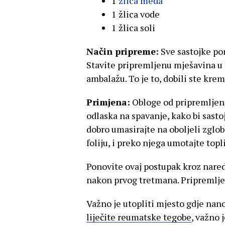
1
žlica meda
1 žlica vode
1 žlica soli
Način pripreme:
Sve sastojke po
Stavite pripremljenu mješavina u 
ambalažu. To je to, dobili ste kre
Primjena:
Obloge od pripremljene 
odlaska na spavanje, kako bi sasto
dobro umasirajte na oboljeli zglob
foliju, i preko njega umotajte topl
Ponovite ovaj postupak kroz naredn
nakon prvog tretmana. Pripremlje
Važno je utopliti mjesto gdje nano
liječite reumatske tegobe
, važno 