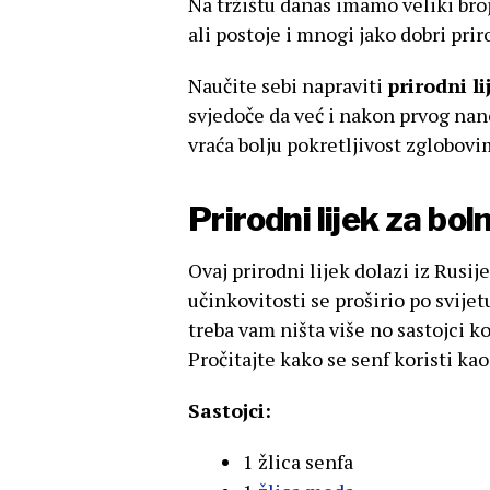
Na tržištu danas imamo veliki bro
ali postoje i mnogi jako dobri prir
Naučite sebi napraviti
prirodni li
svjedoče da već i nakon prvog nan
vraća bolju pokretljivost zglobovi
Prirodni lijek za bo
Ovaj prirodni lijek dolazi iz Rusij
učinkovitosti se proširio po svijet
treba vam ništa više no sastojci 
Pročitajte kako se senf koristi kao
Sastojci:
1 žlica senfa