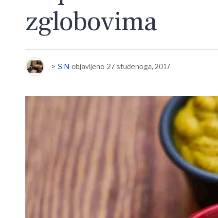
zglobovima
>
S N
objavljeno
27 studenoga, 2017