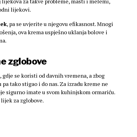
j lijekova za takve probleme, masti i melemi,
odni lijekovi.
jek
, pa se uvjerite u njegovu efikasnost. Mnogi
ošenja, ova krema uspješno uklanja bolove i
ma.
lne zglobove
e, gdje se koristi od davnih vremena, a zbog
u pa tako stigao i do nas. Za izradu kreme ne
koje sigurno imate u svom kuhinjskom ormariću.
 lijek za zglobove.