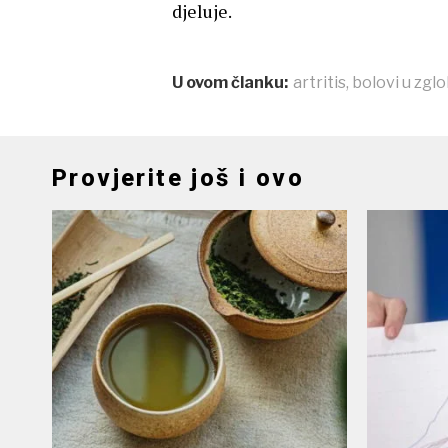
djeluje.
U ovom članku:
artritis
,
bolovi u zgl
Provjerite još i ovo