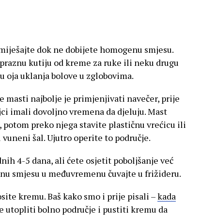
miješajte dok ne dobijete homogenu smjesu.
praznu kutiju od kreme za ruke ili neku drugu
mu oja uklanja bolove u zglobovima.
masti najbolje je primjenjivati navečer, prije
jci imali dovoljno vremena da djeluju. Mast
, potom preko njega stavite plastičnu vrećicu ili
i vuneni šal. Ujutro operite to područje.
ih 4-5 dana, ali ćete osjetit poboljšanje već
nu smjesu u međuvremenu čuvajte u frižideru.
site kremu. Baš kako smo i prije pisali –
kada
je utopliti bolno područje i pustiti kremu da