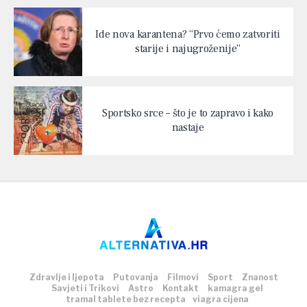
Ide nova karantena? “Prvo ćemo zatvoriti
starije i najugroženije”
Sportsko srce – što je to zapravo i kako
nastaje
Zdravlje i ljepota
Putovanja
Filmovi
Sport
Znanost
Savjeti i Trikovi
Astro
Kontakt
kamagra gel
tramal tablete bez recepta
viagra cijena