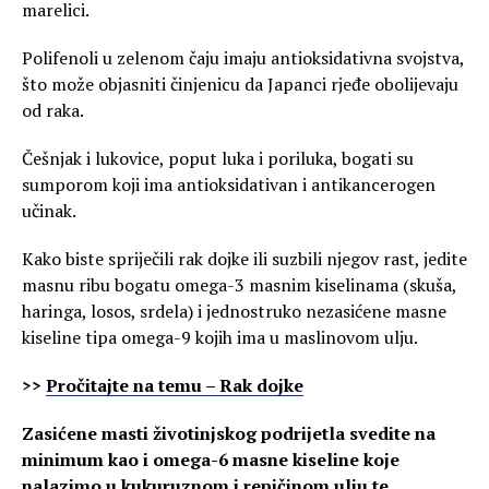
marelici.
Polifenoli u zelenom čaju imaju antioksidativna svojstva,
što može objasniti činjenicu da Japanci rjeđe obolijevaju
od raka.
Češnjak i lukovice, poput luka i poriluka, bogati su
sumporom koji ima antioksidativan i antikancerogen
učinak.
Kako biste spriječili rak dojke ili suzbili njegov rast, jedite
masnu ribu bogatu omega-3 masnim kiselinama (skuša,
haringa, losos, srdela) i jednostruko nezasićene masne
kiseline tipa omega-9 kojih ima u maslinovom ulju.
>>
Pročitajte na temu – Rak dojke
Zasićene masti životinjskog podrijetla svedite na
minimum kao i omega-6 masne kiseline koje
nalazimo u kukuruznom i repičinom ulju te