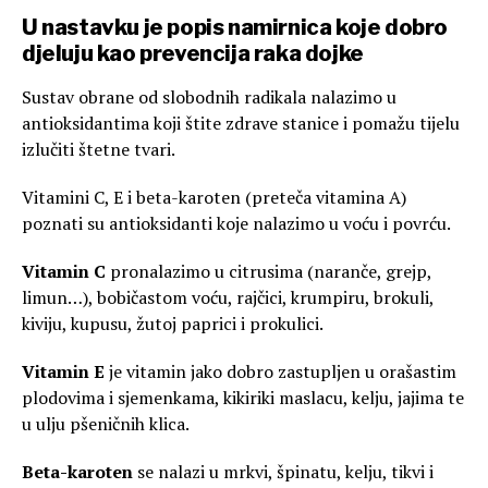
U nastavku je popis namirnica koje dobro
djeluju kao prevencija raka dojke
Sustav obrane od slobodnih radikala nalazimo u
antioksidantima koji štite zdrave stanice i pomažu tijelu
izlučiti štetne tvari.
Vitamini C, E i beta-karoten (preteča vitamina A)
poznati su antioksidanti koje nalazimo u voću i povrću.
Vitamin C
pronalazimo u citrusima (naranče, grejp,
limun…), bobičastom voću, rajčici, krumpiru, brokuli,
kiviju, kupusu, žutoj paprici i prokulici.
Vitamin E
je vitamin jako dobro zastupljen u orašastim
plodovima i sjemenkama, kikiriki maslacu, kelju, jajima te
u ulju pšeničnih klica.
Beta-karoten
se nalazi u mrkvi, špinatu, kelju, tikvi i