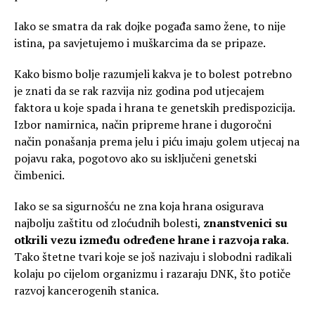
Iako se smatra da rak dojke pogađa samo žene, to nije
istina, pa savjetujemo i muškarcima da se pripaze.
Kako bismo bolje razumjeli kakva je to bolest potrebno
je znati da se rak razvija niz godina pod utjecajem
faktora u koje spada i hrana te genetskih predispozicija.
Izbor namirnica, način pripreme hrane i dugoročni
način ponašanja prema jelu i piću imaju golem utjecaj na
pojavu raka, pogotovo ako su isključeni genetski
čimbenici.
Iako se sa sigurnošću ne zna koja hrana osigurava
najbolju zaštitu od zloćudnih bolesti,
znanstvenici su
otkrili vezu između određene hrane i razvoja raka
.
Tako štetne tvari koje se još nazivaju i slobodni radikali
kolaju po cijelom organizmu i razaraju DNK, što potiče
razvoj kancerogenih stanica.