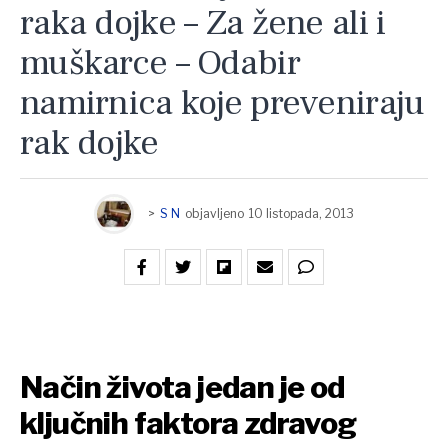
raka dojke – Za žene ali i
muškarce – Odabir
namirnica koje preveniraju
rak dojke
>
S N
objavljeno
10 listopada, 2013
Način života jedan je od
ključnih faktora zdravog