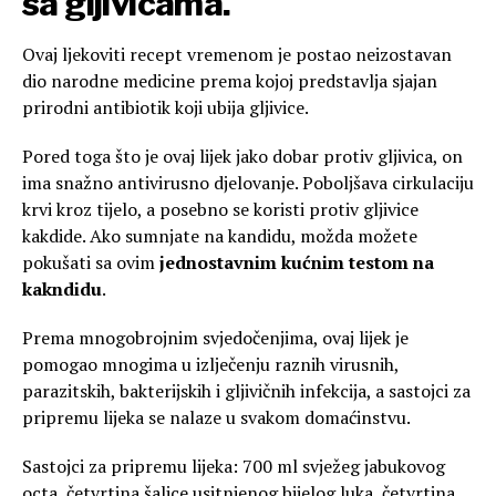
sa gljivicama.
Ovaj ljekoviti recept vremenom je postao neizostavan
dio narodne medicine prema kojoj predstavlja sjajan
prirodni antibiotik koji ubija gljivice.
Pored toga što je ovaj lijek jako dobar protiv gljivica, on
ima snažno antivirusno djelovanje. Poboljšava cirkulaciju
krvi kroz tijelo, a posebno se koristi protiv gljivice
kakdide. Ako sumnjate na kandidu, možda možete
pokušati sa ovim
jednostavnim kućnim testom na
kakndidu
.
Prema mnogobrojnim svjedočenjima, ovaj lijek je
pomogao mnogima u izlječenju raznih virusnih,
parazitskih, bakterijskih i gljivičnih infekcija, a sastojci za
pripremu lijeka se nalaze u svakom domaćinstvu.
Sastojci za pripremu lijeka: 700 ml svježeg jabukovog
octa, četvrtina šalice usitnjenog bijelog luka, četvrtina