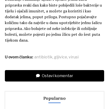
pripravka svaki dan kako biste pobijedili loše bakterije u
tijelu i ojačali imunitet, a možete ga koristiti i kao
dodatak jelima, poput priloga. Postupno pojačavajte
količinu tako da najviše u danu upotrijebite jednu šalicu
pripravka. Ako bolujete od neke infekcije ili ozbiljnije
bolesti, možete pojesti po jednu žlicu pet do šest puta
tijekom dana.
U ovom članku:
antibiotik
,
gljivice
,
virusi
Ostavi komentar
Popularno