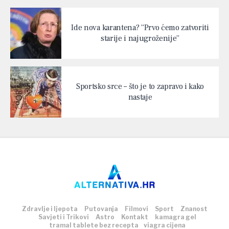
Ide nova karantena? “Prvo ćemo zatvoriti
starije i najugroženije”
Sportsko srce – što je to zapravo i kako
nastaje
Zdravlje i ljepota
Putovanja
Filmovi
Sport
Znanost
Savjeti i Trikovi
Astro
Kontakt
kamagra gel
tramal tablete bez recepta
viagra cijena