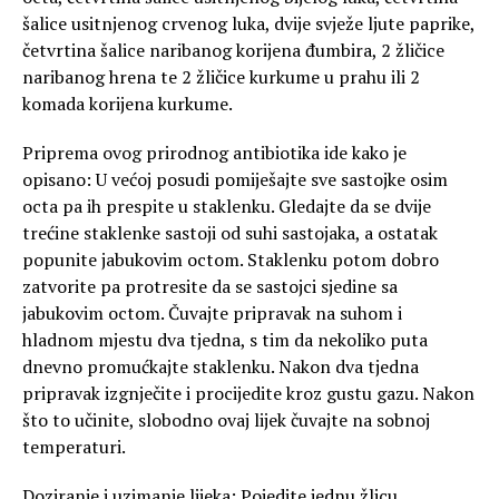
šalice usitnjenog crvenog luka, dvije svježe ljute paprike,
četvrtina šalice naribanog korijena đumbira, 2 žličice
naribanog hrena te 2 žličice kurkume u prahu ili 2
komada korijena kurkume.
Priprema ovog prirodnog antibiotika ide kako je
opisano: U većoj posudi pomiješajte sve sastojke osim
octa pa ih prespite u staklenku. Gledajte da se dvije
trećine staklenke sastoji od suhi sastojaka, a ostatak
popunite jabukovim octom. Staklenku potom dobro
zatvorite pa protresite da se sastojci sjedine sa
jabukovim octom. Čuvajte pripravak na suhom i
hladnom mjestu dva tjedna, s tim da nekoliko puta
dnevno promućkajte staklenku. Nakon dva tjedna
pripravak izgnječite i procijedite kroz gustu gazu. Nakon
što to učinite, slobodno ovaj lijek čuvajte na sobnoj
temperaturi.
Doziranje i uzimanje lijeka: Pojedite jednu žlicu