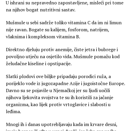
U ishrani su nepravedno zapostavljene, misleći pri tome
na njihov bogat nutritivni sastav.
Mušmule u sebi sadrže toliko vitamina C da im ni limun
nije ravan. Bogate su kalijem, fosforom, natrijem,
vlaknima i kompleksom vitamina B.
Direktno djeluju protiv anemije, čiste jetra i bubrege i
povoljno utječu na osjetilo vida. Mušmule pomažu kod
želudačne kiseline i opstipacije.
Slatki plodovi ove biljke pripadaju porodici ruža, a
porijeklo vode iz jugozapadne Azije i jugoistočne Europe.
Davno su se pojavile u Njemačkoj jer su ljudi uočili
njihova ljekovita svojstva te su ih koristili za jačanje
organizma, kao lijek protiv vrtoglavice i slabosti u
leđima.
Mnogi ih i danas upotrebljavaju kada im krvare desni,