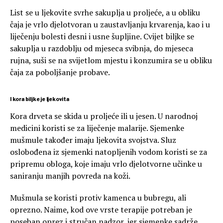
List se u ljekovite svrhe sakuplja u proljeće, a u obliku
čaja je vrlo djelotvoran u zaustavljanju krvarenja, kao i u
liječenju bolesti desni i usne šupljine. Cvijet biljke se
sakuplja u razdoblju od mjeseca svibnja, do mjeseca
rujna, suši se na svijetlom mjestu i konzumira se u obliku
čaja za poboljšanje probave.
I kora biljke je ljekovita
Kora drveta se skida u proljeće ili u jesen. U narodnoj
medicini koristi se za liječenje malarije. Sjemenke
mušmule također imaju ljekovita svojstva. Sluz
oslobođena iz sjemenki natopljenih vodom koristi se za
pripremu obloga, koje imaju vrlo djelotvorne učinke u
saniranju manjih povreda na koži.
Mušmula se koristi protiv kamenca u bubregu, ali
oprezno. Naime, kod ove vrste terapije potreban je
poseban oprez i stručan nadzor, jer sjemenke sadrže