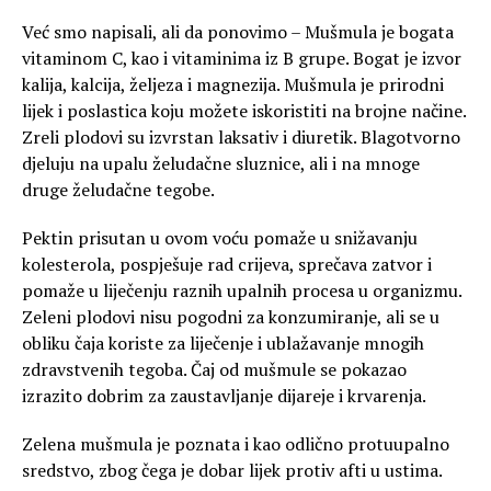
Već smo napisali, ali da ponovimo – Mušmula je bogata
vitaminom C, kao i vitaminima iz B grupe. Bogat je izvor
kalija, kalcija, željeza i magnezija. Mušmula je prirodni
lijek i poslastica koju možete iskoristiti na brojne načine.
Zreli plodovi su izvrstan laksativ i diuretik. Blagotvorno
djeluju na upalu želudačne sluznice, ali i na mnoge
druge želudačne tegobe.
Pektin prisutan u ovom voću pomaže u snižavanju
kolesterola, pospješuje rad crijeva, sprečava zatvor i
pomaže u liječenju raznih upalnih procesa u organizmu.
Zeleni plodovi nisu pogodni za konzumiranje, ali se u
obliku čaja koriste za liječenje i ublažavanje mnogih
zdravstvenih tegoba. Čaj od mušmule se pokazao
izrazito dobrim za zaustavljanje dijareje i krvarenja.
Zelena mušmula je poznata i kao odlično protuupalno
sredstvo, zbog čega je dobar lijek protiv afti u ustima.