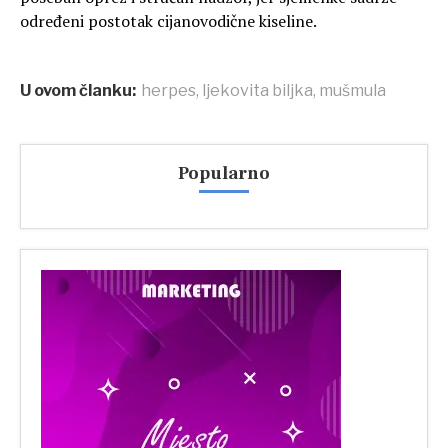
određeni postotak cijanovodične kiseline.
U ovom članku:
herpes
,
ljekovita biljka
,
mušmula
Popularno