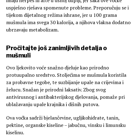
imaju herpes ili afte u usnoj duplji, jer šaka ove voćke
uspješno rješava spomenute probleme. Preporučuju se i
tijekom dijetalnog režima ishrane, jer u 100 grama
mušmula ima svega 30 kalorija, a njihova vlakna dodatno
ubrzavaju metabolizam.
Pročitajte još zanimljivih detalja o
mušmuli
Ovo ljekovito voće snažno djeluje kao prirodno
protuupalno sredstvo. Stoljećima se mušmula koristila
za probavne tegobe, te suzbijanje upale na crijevima i
želucu. Snažan je prirodni laksativ. Zbog svog
antivirusnog i antibakterijskog djelovanja, pomaže pri
ublažavanju upale krajnika i dišnih putova.
Ova voćka sadrži bjelančevine, ugljikohidrate, tanin,
pektine, organske kiseline – jabučnu, vinsku i limunsku
kiselinu.