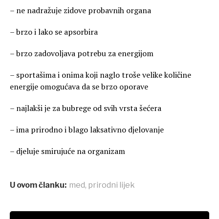
– ne nadražuje zidove probavnih organa
– brzo i lako se apsorbira
– brzo zadovoljava potrebu za energijom
– sportašima i onima koji naglo troše velike količine
energije omogućava da se brzo oporave
– najlakši je za bubrege od svih vrsta šećera
– ima prirodno i blago laksativno djelovanje
– djeluje smirujuće na organizam
U ovom članku:
med
,
prirodni lijek