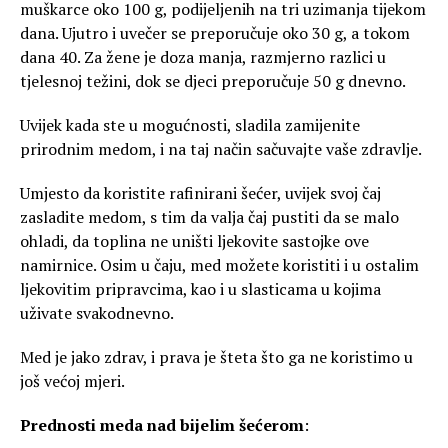
muškarce oko 100 g, podijeljenih na tri uzimanja tijekom
dana. Ujutro i uvečer se preporučuje oko 30 g, a tokom
dana 40. Za žene je doza manja, razmjerno razlici u
tjelesnoj težini, dok se djeci preporučuje 50 g dnevno.
Uvijek kada ste u mogućnosti, sladila zamijenite
prirodnim medom, i na taj način sačuvajte vaše zdravlje.
Umjesto da koristite rafinirani šećer, uvijek svoj čaj
zasladite medom, s tim da valja čaj pustiti da se malo
ohladi, da toplina ne uništi ljekovite sastojke ove
namirnice. Osim u čaju, med možete koristiti i u ostalim
ljekovitim pripravcima, kao i u slasticama u kojima
uživate svakodnevno.
Med je jako zdrav, i prava je šteta što ga ne koristimo u
još većoj mjeri.
Prednosti meda nad bijelim šećerom
: