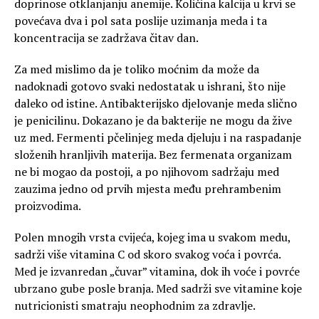
doprinose otklanjanju anemije. Količina kalcija u krvi se
povećava dva i pol sata poslije uzimanja meda i ta
koncentracija se zadržava čitav dan.
Za med mislimo da je toliko moćnim da može da
nadoknadi gotovo svaki nedostatak u ishrani, što nije
daleko od istine. Antibakterijsko djelovanje meda slično
je penicilinu. Dokazano je da bakterije ne mogu da žive
uz med. Fermenti pčelinjeg meda djeluju i na raspadanje
složenih hranljivih materija. Bez fermenata organizam
ne bi mogao da postoji, a po njihovom sadržaju med
zauzima jedno od prvih mjesta među prehrambenim
proizvodima.
Polen mnogih vrsta cvijeća, kojeg ima u svakom medu,
sadrži više vitamina C od skoro svakog voća i povrća.
Med je izvanredan „čuvar” vitamina, dok ih voće i povrće
ubrzano gube posle branja. Med sadrži sve vitamine koje
nutricionisti smatraju neophodnim za zdravlje.