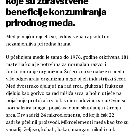
koje su zdravstvene
beneficije konzumiranja
prirodnog meda.
Med je najčudniji eliksir, jedinstvena i apsolutno
nezamjenljiva prirodna hrana.
U pčelinjem medu je samo do 1976. godine otkrivena 181
materija koja je potrebna za normalan razvoj i
funkcioniranje organizma. Šećeri koji se nalaze u medu
više odgovaraju organizmu nego bijeli industrijski šećer.
Med dvostruko djeluje i na rad srca, glukoza i fruktoza
djeluju kao gorivo za rad mišića srca, a holin utječe na
pojačanje protoka krvi u krvnim sudovima srca. Ovim se
normalizira snaga i pojačava obim skupljanja i širenja
srca. Krv sadrži 24 mikroelementa, od kojih čak 22
sadrže pčelinji proizvodi. Mikroelementi meda kao što su
vanadij, željezo, kobalt, bakar, mangan, nikal i cink