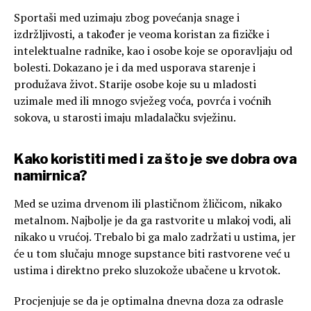
Sportaši med uzimaju zbog povećanja snage i
izdržljivosti, a također je veoma koristan za fizičke i
intelektualne radnike, kao i osobe koje se oporavljaju od
bolesti. Dokazano je i da med usporava starenje i
produžava život. Starije osobe koje su u mladosti
uzimale med ili mnogo svježeg voća, povrća i voćnih
sokova, u starosti imaju mladalačku svježinu.
Kako koristiti
med
i za što je sve dobra ova
namirnica?
Med se uzima drvenom ili plastičnom žličicom, nikako
metalnom. Najbolje je da ga rastvorite u mlakoj vodi, ali
nikako u vrućoj. Trebalo bi ga malo zadržati u ustima, jer
će u tom slučaju mnoge supstance biti rastvorene već u
ustima i direktno preko sluzokože ubačene u krvotok.
Procjenjuje se da je optimalna dnevna doza za odrasle