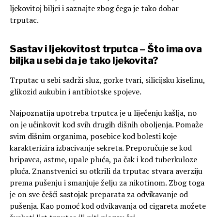
ljekovitoj biljci i saznajte zbog čega je tako dobar
trputac.
Sastav i ljekovitost trputca – Što ima ova
biljka u sebi da je tako ljekovita?
Trputac u sebi sadrži sluz, gorke tvari, silicijsku kiselinu,
glikozid aukubin i antibiotske spojeve.
Najpoznatija upotreba trputca je u liječenju kašlja, no
on je učinkovit kod svih drugih dišnih oboljenja. Pomaže
svim dišnim organima, posebice kod bolesti koje
karakterizira izbacivanje sekreta. Preporučuje se kod
hripavca, astme, upale pluća, pa čak i kod tuberkuloze
pluća. Znanstvenici su otkrili da trputac stvara averziju
prema pušenju i smanjuje želju za nikotinom. Zbog toga
je on sve češći sastojak preparata za odvikavanje od
pušenja. Kao pomoć kod odvikavanja od cigareta možete