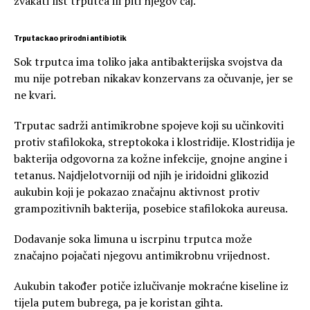
žvakati list trputca ili piti njegov čaj.
Trputac kao prirodni antibiotik
Sok trputca ima toliko jaka antibakterijska svojstva da
mu nije potreban nikakav konzervans za očuvanje, jer se
ne kvari.
Trputac sadrži antimikrobne spojeve koji su učinkoviti
protiv stafilokoka, streptokoka i klostridije. Klostridija je
bakterija odgovorna za kožne infekcije, gnojne angine i
tetanus. Najdjelotvorniji od njih je iridoidni glikozid
aukubin koji je pokazao značajnu aktivnost protiv
grampozitivnih bakterija, posebice stafilokoka aureusa.
Dodavanje soka limuna u iscrpinu trputca može
značajno pojačati njegovu antimikrobnu vrijednost.
Aukubin također potiče izlučivanje mokraćne kiseline iz
tijela putem bubrega, pa je koristan gihta.