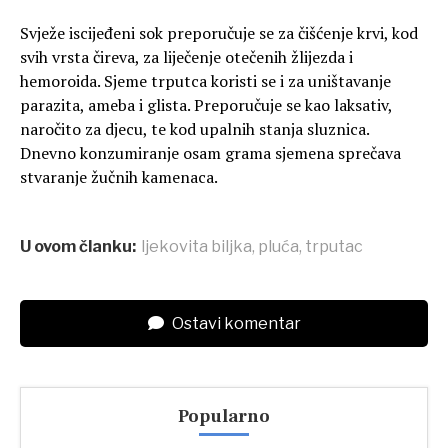
Svježe iscijeđeni sok preporučuje se za čišćenje krvi, kod
svih vrsta čireva, za liječenje otečenih žlijezda i
hemoroida. Sjeme trputca koristi se i za uništavanje
parazita, ameba i glista. Preporučuje se kao laksativ,
naročito za djecu, te kod upalnih stanja sluznica.
Dnevno konzumiranje osam grama sjemena sprečava
stvaranje žučnih kamenaca.
U ovom članku:
ljekovita biljka
,
pluća
,
trputac
Ostavi komentar
Popularno