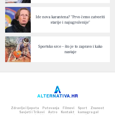
Ide nova karantena? “Prvo ćemo zatvoriti
starije i najugroženije”
Sportsko srce – što je to zapravo i kako
nastaje
Zdravlje i ljepota
Putovanja
Filmovi
Sport
Znanost
Savjeti i Trikovi
Astro
Kontakt
kamagra gel