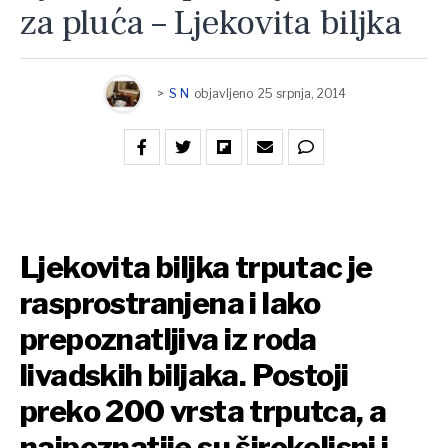
za pluća – Ljekovita biljka
>
S N
objavljeno
25 srpnja, 2014
Ljekovita biljka trputac je
rasprostranjena i lako
prepoznatljiva iz roda
livadskih biljaka. Postoji
preko 200 vrsta trputca, a
najpoznatije su širokolisni i