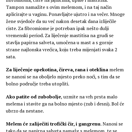
Tampon namažite s ovim melemom, i na taj način
aplicirajte u vaginu. Ponavljajte ujutro i na večer. Mnoge
žene svjedoče da su već nakon desetak dana izliječile
ciste. Za fibromiome je potreban ipak nešto dulji
vremenski period. Za liječenje mastitisa na grudi se
stavlja papirna salveta, umočena u mast a s gornje
strane najlonska vrećica, koju treba mijenjati svaka 2
sata.
Za liječenje opekotina, čireva, rana i oteklina
melem
se nanosi se na oboljelo mjesto preko noći, s tim da se
bolno područje treba utopliti.
Ako patite od zubobolje
, uzmite na vrh prsta malo
melema i stavite ga na bolno mjesto (zub i desni). Bol će
ubrzo da nestane.
Melem će zaliječiti trofički čir, i gangrenu
. Nanosi se
tako da se papirna salveta namaže s melemom, te se