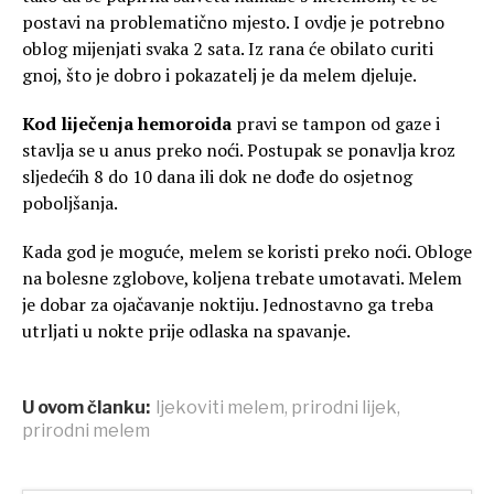
postavi na problematično mjesto. I ovdje je potrebno
oblog mijenjati svaka 2 sata. Iz rana će obilato curiti
gnoj, što je dobro i pokazatelj je da melem djeluje.
Kod liječenja hemoroida
pravi se tampon od gaze i
stavlja se u anus preko noći. Postupak se ponavlja kroz
sljedećih 8 do 10 dana ili dok ne dođe do osjetnog
poboljšanja.
Kada god je moguće, melem se koristi preko noći. Obloge
na bolesne zglobove, koljena trebate umotavati. Melem
je dobar za ojačavanje noktiju. Jednostavno ga treba
utrljati u nokte prije odlaska na spavanje.
U ovom članku:
ljekoviti melem
,
prirodni lijek
,
prirodni melem