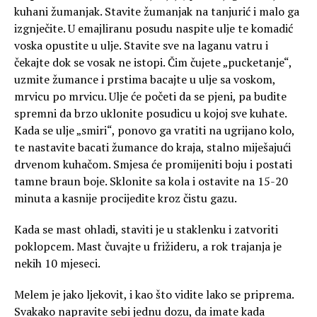
kuhani žumanjak. Stavite žumanjak na tanjurić i malo ga
izgnječite. U emajliranu posudu naspite ulje te komadić
voska opustite u ulje. Stavite sve na laganu vatru i
čekajte dok se vosak ne istopi. Čim čujete „pucketanje“,
uzmite žumance i prstima bacajte u ulje sa voskom,
mrvicu po mrvicu. Ulje će početi da se pjeni, pa budite
spremni da brzo uklonite posudicu u kojoj sve kuhate.
Kada se ulje „smiri“, ponovo ga vratiti na ugrijano kolo,
te nastavite bacati žumance do kraja, stalno miješajući
drvenom kuhačom. Smjesa će promijeniti boju i postati
tamne braun boje. Sklonite sa kola i ostavite na 15-20
minuta a kasnije procijedite kroz čistu gazu.
Kada se mast ohladi, staviti je u staklenku i zatvoriti
poklopcem. Mast čuvajte u frižideru, a rok trajanja je
nekih 10 mjeseci.
Melem je jako ljekovit, i kao što vidite lako se priprema.
Svakako napravite sebi jednu dozu, da imate kada