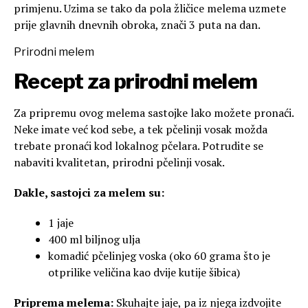
primjenu. Uzima se tako da pola žličice melema uzmete
prije glavnih dnevnih obroka, znači 3 puta na dan.
Prirodni melem
Recept za prirodni melem
Za pripremu ovog melema sastojke lako možete pronaći.
Neke imate već kod sebe, a tek pčelinji vosak možda
trebate pronaći kod lokalnog pčelara. Potrudite se
nabaviti kvalitetan, prirodni pčelinji vosak.
Dakle, sastojci za melem su:
1 jaje
400 ml biljnog ulja
komadić pčelinjeg voska (oko 60 grama što je
otprilike veličina kao dvije kutije šibica)
Priprema melema:
Skuhajte jaje, pa iz njega izdvojite