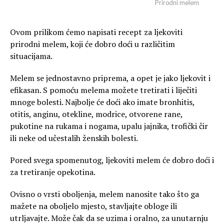
Prirodni melem
Ovom prilikom ćemo napisati recept za ljekoviti
prirodni melem, koji će dobro doći u različitim
situacijama.
Melem se jednostavno priprema, a opet je jako ljekovit i
efikasan. S pomoću melema možete tretirati i liječiti
mnoge bolesti. Najbolje će doći ako imate bronhitis,
otitis, anginu, otekline, modrice, otvorene rane,
pukotine na rukama i nogama, upalu jajnika, trofički čir
ili neke od učestalih ženskih bolesti.
Pored svega spomenutog, ljekoviti melem će dobro doći i
za tretiranje opekotina.
Ovisno o vrsti oboljenja, melem nanosite tako što ga
mažete na oboljelo mjesto, stavljajte obloge ili
utrljavajte. Može čak da se uzima i oralno, za unutarnju