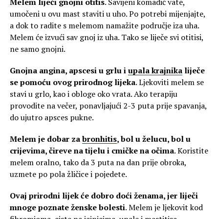
Melem liječi gnojni otitis
. Savijeni komadić vate,
umočeni u ovu mast staviti u uho. Po potrebi mijenjajte,
a dok to radite s melemom namažite područje iza uha.
Melem će izvući sav gnoj iz uha. Tako se liječe svi otitisi,
ne samo gnojni.
Gnojna angina, apscesi u grlu i
upala krajnika
liječe
se pomoću ovog prirodnog lijeka
. Ljekoviti melem se
stavi u grlo, kao i obloge oko vrata. Ako terapiju
provodite na večer, ponavljajući 2-3 puta prije spavanja,
do ujutro apsces pukne.
Melem je dobar za
bronhitis
, bol u želucu, bol u
crijevima, čireve na tijelu i cmičke na očima
. Koristite
melem oralno, tako da 3 puta na dan prije obroka,
uzmete po pola žličice i pojedete.
Ovaj prirodni lijek će dobro doći ženama, jer liječi
mnoge poznate ženske bolesti
. Melem je ljekovit kod
fibromioma, ciste na jajnicima, upale i mastitisa.