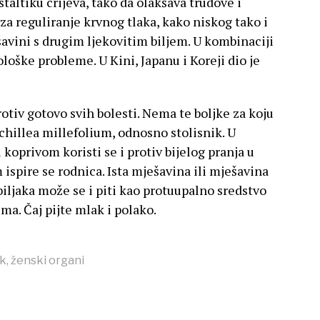
taltiku crijeva, tako da olakšava trudove i
 za reguliranje krvnog tlaka, kako niskog tako i
šavini s drugim ljekovitim biljem. U kombinaciji
oške probleme. U Kini, Japanu i Koreji dio je
rotiv gotovo svih bolesti. Nema te boljke za koju
hillea millefolium, odnosno stolisnik. U
koprivom koristi se i protiv bijelog pranja u
pire se rodnica. Ista mješavina ili mješavina
biljaka može se i piti kao protuupalno sredstvo
a. Čaj pijte mlak i polako.
ak
,
ženski organi