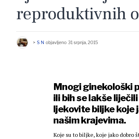
reproduktivnih 
>
S N
objavljeno
31 srpnja, 2015
Mnogi ginekološki pr
ili bih se lakše liječi
ljekovite biljke koje
našim krajevima.
Koje su to biljke, koje jako dobro