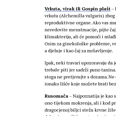
Vrkuta, virak ili Gospin plašt
– 
vrkutu (Alchemilla vulgaris) zbog
reproduktivne organe. Ako vas muč
neredovite menstruacije, pijte čaj 
klimakteriju, ali će pomoći i mlađ
Osim za ginekološke probleme, vrku
a djeluje i kao čaj za mršavljenje.
Ipak, neki travari upozoravaju da je
trebale piti jer sadrži puno tanina
stoga ne pretjerujte s dozama. Ne ču
ionako lišće koje možete brati bez 
Rusomača
– Najpoznatija je kao s
ono tijekom mokrenja, ali i kod pr
dragocjenoj biljci stežu krvne žil