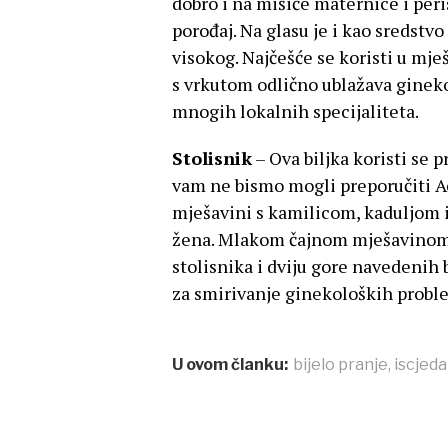
dobro i na mišiće maternice i peris
porođaj. Na glasu je i kao sredstvo
visokog. Najčešće se koristi u mje
s vrkutom odlično ublažava ginekol
mnogih lokalnih specijaliteta.
Stolisnik
– Ova biljka koristi se p
vam ne bismo mogli preporučiti Ac
mješavini s kamilicom, kaduljom i 
žena. Mlakom čajnom mješavinom is
stolisnika i dviju gore navedenih 
za smirivanje ginekoloških problem
U ovom članku:
bijelo pranje
,
iscjed