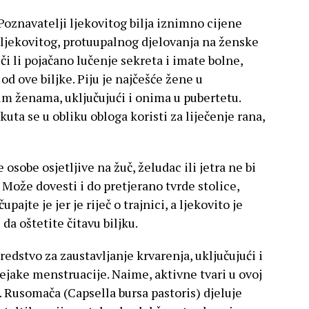
Poznavatelji ljekovitog bilja iznimno cijene
 ljekovitog, protuupalnog djelovanja na ženske
i li pojačano lučenje sekreta i imate bolne,
od ove biljke. Piju je najčešće žene u
im ženama, uključujući i onima u pubertetu.
ta se u obliku obloga koristi za liječenje rana,
 osobe osjetljive na žuč, želudac ili jetra ne bi
. Može dovesti i do pretjerano tvrde stolice,
pajte je jer je riječ o trajnici, a ljekovito je
da oštetite čitavu biljku.
redstvo za zaustavljanje krvarenja, uključujući i
ejake menstruacije. Naime, aktivne tvari u ovoj
e. Rusomača (Capsella bursa pastoris) djeluje