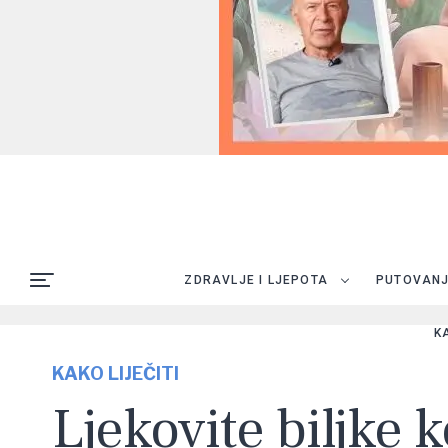
ZDRAVLJE I LJEPOTA
PUTOVAN
K
KAKO LIJEČITI
Ljekovite biljke k