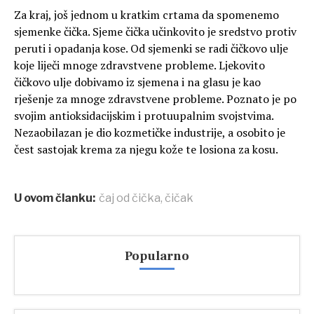
Za kraj, još jednom u kratkim crtama da spomenemo
sjemenke čička. Sjeme čička učinkovito je sredstvo protiv
peruti i opadanja kose. Od sjemenki se radi čičkovo ulje
koje liječi mnoge zdravstvene probleme. Ljekovito
čičkovo ulje dobivamo iz sjemena i na glasu je kao
rješenje za mnoge zdravstvene probleme. Poznato je po
svojim antioksidacijskim i protuupalnim svojstvima.
Nezaobilazan je dio kozmetičke industrije, a osobito je
čest sastojak krema za njegu kože te losiona za kosu.
U ovom članku:
čaj od čička
,
čičak
Popularno