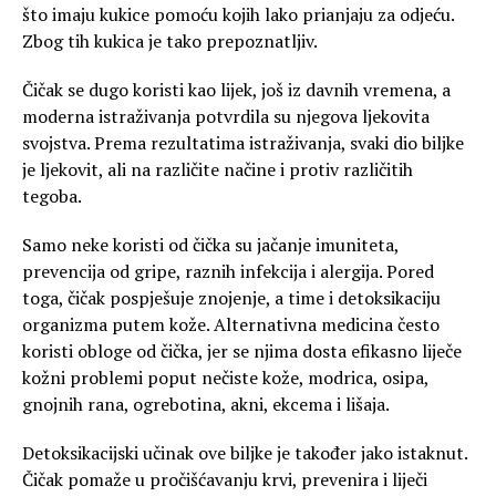
što imaju kukice pomoću kojih lako prianjaju za odjeću.
Zbog tih kukica je tako prepoznatljiv.
Čičak se dugo koristi kao lijek, još iz davnih vremena, a
moderna istraživanja potvrdila su njegova ljekovita
svojstva. Prema rezultatima istraživanja, svaki dio biljke
je ljekovit, ali na različite načine i protiv različitih
tegoba.
Samo neke koristi od čička su jačanje imuniteta,
prevencija od gripe, raznih infekcija i alergija. Pored
toga, čičak pospješuje znojenje, a time i detoksikaciju
organizma putem kože. Alternativna medicina često
koristi obloge od čička, jer se njima dosta efikasno liječe
kožni problemi poput nečiste kože, modrica, osipa,
gnojnih rana, ogrebotina, akni, ekcema i lišaja.
Detoksikacijski učinak ove biljke je također jako istaknut.
Čičak pomaže u pročišćavanju krvi, prevenira i liječi