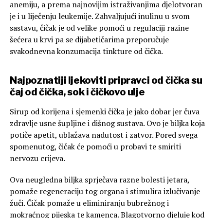
anemiju, a prema najnovijim istraživanjima djelotvoran
je i u liječenju leukemije. Zahvaljujući inulinu u svom
sastavu, čičak je od velike pomoći u regulaciji razine
šećera u krvi pa se dijabetičarima preporučuje
svakodnevna konzumacija tinkture od čička.
Najpoznatiji ljekoviti pripravci od čička su
čaj od čička
, sok i
čičkovo ulje
Sirup od korijena i sjemenki čička je jako dobar jer čuva
zdravlje usne šupljine i dišnog sustava. Ovo je biljka koja
potiče apetit, ublažava nadutost i zatvor. Pored svega
spomenutog, čičak će pomoći u probavi te smiriti
nervozu crijeva.
Ova neugledna biljka sprječava razne bolesti jetara,
pomaže regeneraciju tog organa i stimulira izlučivanje
žuči. Čičak pomaže u eliminiranju bubrežnog i
mokraćnog pijeska te kamenca. Blagotvorno djeluje kod