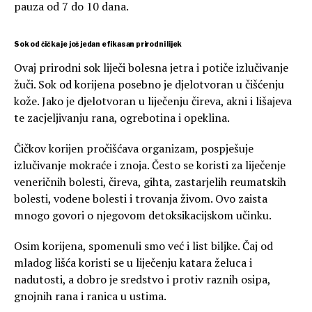
pauza od 7 do 10 dana.
Sok od čička je još jedan efikasan prirodni lijek
Ovaj prirodni sok liječi bolesna jetra i potiče izlučivanje
žuči. Sok od korijena posebno je djelotvoran u čišćenju
kože. Jako je djelotvoran u liječenju čireva, akni i lišajeva
te zacjeljivanju rana, ogrebotina i opeklina.
Čičkov korijen pročišćava organizam, pospješuje
izlučivanje mokraće i znoja. Često se koristi za liječenje
veneričnih bolesti, čireva, gihta, zastarjelih reumatskih
bolesti, vodene bolesti i trovanja živom. Ovo zaista
mnogo govori o njegovom detoksikacijskom učinku.
Osim korijena, spomenuli smo već i list biljke. Čaj od
mladog lišća koristi se u liječenju katara želuca i
nadutosti, a dobro je sredstvo i protiv raznih osipa,
gnojnih rana i ranica u ustima.