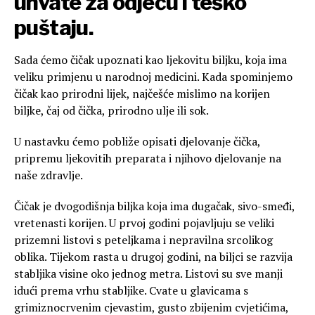
uhvate za odjeću i teško
puštaju.
Sada ćemo čičak upoznati kao ljekovitu biljku, koja ima
veliku primjenu u narodnoj medicini. Kada spominjemo
čičak kao prirodni lijek, najčešće mislimo na korijen
biljke, čaj od čička, prirodno ulje ili sok.
U nastavku ćemo pobliže opisati djelovanje čička,
pripremu ljekovitih preparata i njihovo djelovanje na
naše zdravlje.
Čičak je dvogodišnja biljka koja ima dugačak, sivo-smeđi,
vretenasti korijen. U prvoj godini pojavljuju se veliki
prizemni listovi s peteljkama i nepravilna srcolikog
oblika. Tijekom rasta u drugoj godini, na biljci se razvija
stabljika visine oko jednog metra. Listovi su sve manji
idući prema vrhu stabljike. Cvate u glavicama s
grimiznocrvenim cjevastim, gusto zbijenim cvjetićima,