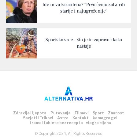
Ide nova karantena? “Prvo ćemo zatvoriti
starije i najugroženije”
Sportsko srce – što je to zapravo i kako
nastaje
Zdravlje i ljepota
Putovanja
Filmovi
Sport
Znanost
Savjeti i Trikovi
Astro
Kontakt
kamagra gel
tramal tablete bez recepta
viagra cijena
© Copyright 2024, All Rights Reserved