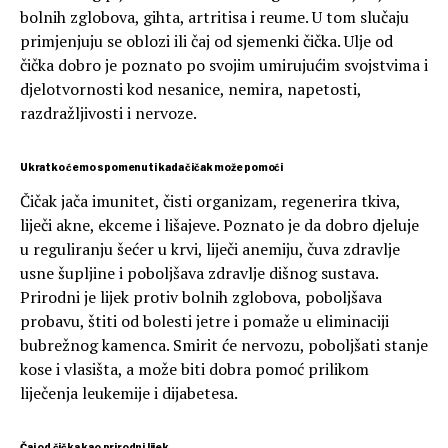
bolnih zglobova, gihta, artritisa i reume. U tom slučaju
primjenjuju se oblozi ili čaj od sjemenki čička. Ulje od
čička dobro je poznato po svojim umirujućim svojstvima i
djelotvornosti kod nesanice, nemira, napetosti,
razdražljivosti i nervoze.
Ukratko ćemo spomenuti kada čičak može pomoći
Čičak jača imunitet, čisti organizam, regenerira tkiva,
liječi akne, ekceme i lišajeve. Poznato je da dobro djeluje
u reguliranju šećer u krvi, liječi anemiju, čuva zdravlje
usne šupljine i poboljšava zdravlje dišnog sustava.
Prirodni je lijek protiv bolnih zglobova, poboljšava
probavu, štiti od bolesti jetre i pomaže u eliminaciji
bubrežnog kamenca. Smirit će nervozu, poboljšati stanje
kose i vlasišta, a može biti dobra pomoć prilikom
liječenja leukemije i dijabetesa.
Čaj od čička kao prirodni lijek