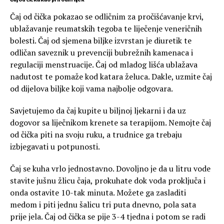
Čaj od čička pokazao se odličnim za pročišćavanje krvi,
ublažavanje reumatskih tegoba te liječenje veneričnih
bolesti. Čaj od sjemena biljke izvrstan je diuretik te
odličan saveznik u prevenciji bubrežnih kamenaca i
regulaciji menstruacije. Čaj od mladog lišća ublažava
nadutost te pomaže kod katara želuca. Dakle, uzmite čaj
od dijelova biljke koji vama najbolje odgovara.
Savjetujemo da čaj kupite u biljnoj ljekarni i da uz
dogovor sa liječnikom krenete sa terapijom. Nemojte čaj
od čička piti na svoju ruku, a trudnice ga trebaju
izbjegavati u potpunosti.
Čaj se kuha vrlo jednostavno. Dovoljno je da u litru vode
stavite jušnu žlicu čaja, prokuhate dok voda proključa i
onda ostavite 10-tak minuta. Možete ga zasladiti
medom i piti jednu šalicu tri puta dnevno, pola sata
prije jela. Čaj od čička se pije 3-4 tjedna i potom se radi