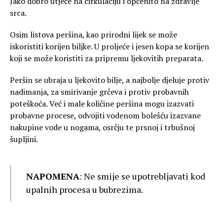
Jako dobro utječe na cirkulaciju i općenito na zdravlje
srca.
Osim listova peršina, kao prirodni lijek se može
iskoristiti korijen biljke. U proljeće i jesen kopa se korijen
koji se može koristiti za pripremu ljekovitih preparata.
Peršin se ubraja u ljekovito bilje, a najbolje djeluje protiv
nadimanja, za smirivanje grčeva i protiv probavnih
poteškoća. Već i male količine peršina mogu izazvati
probavne procese, odvojiti vodenom bolešću izazvane
nakupine vode u nogama, osrčju te prsnoj i trbušnoj
šupljini.
NAPOMENA
: Ne smije se upotrebljavati kod
upalnih procesa u bubrezima.