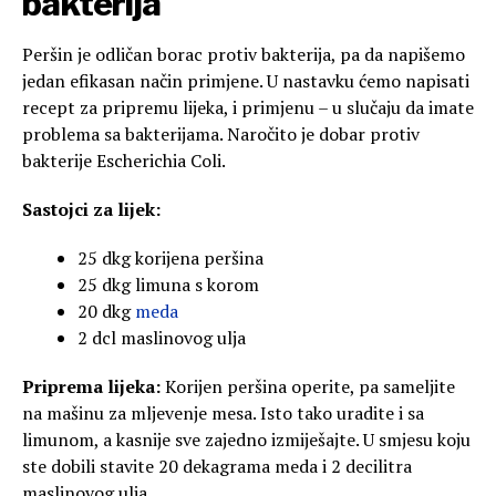
bakterija
Peršin je odličan borac protiv bakterija, pa da napišemo
jedan efikasan način primjene. U nastavku ćemo napisati
recept za pripremu lijeka, i primjenu – u slučaju da imate
problema sa bakterijama. Naročito je dobar protiv
bakterije Escherichia Coli.
Sastojci za lijek:
25 dkg korijena peršina
25 dkg limuna s korom
20 dkg
meda
2 dcl maslinovog ulja
Priprema lijeka:
Korijen peršina operite, pa sameljite
na mašinu za mljevenje mesa. Isto tako uradite i sa
limunom, a kasnije sve zajedno izmiješajte. U smjesu koju
ste dobili stavite 20 dekagrama meda i 2 decilitra
maslinovog ulja.