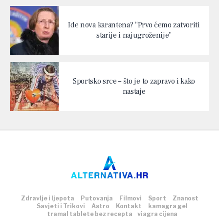
Ide nova karantena? “Prvo ćemo zatvoriti
starije i najugroženije”
Sportsko srce – što je to zapravo i kako
nastaje
Zdravlje i ljepota
Putovanja
Filmovi
Sport
Znanost
Savjeti i Trikovi
Astro
Kontakt
kamagra gel
tramal tablete bez recepta
viagra cijena