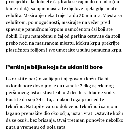
procijedite da dobijete čaj. Kada se čaj malo ohladio (da
bude mlak), sa njim masirajte dijelove tijela gdje imate
celulita. Masiranje neka traje 15 do 30 minuta. Mjesta sa
celulitom, po mogućnosti, masirajte na večer pred
spavanje pamučnom krpom namočenom čaj koji ste
dobili. Krpu namočenu u čaj od peršina ostavite da stoji
preko noći na masiranom mjestu. Mokru krpu prekrijte
plastičnom folijom i sve umotajte u suhu pamučnu krpu.
Peršin je biljka koja će ukloniti bore
Iskoristite peršin za lijepu i njegovanu kožu. Da bi
uklonili bore dovoljno je da uzmete 2 dkg isjeckanog
peršinovog lista i stavite ih u 2 decilitra hladne vode.
Pustite da soji 24 sata, a nakon toga procijedite
tekućinu. Natopite vatu u dobivenu tekućinu i sa njom
lagano premažite dio oko očiju, usta i vrat. Ostavite kožu
da se osuši, bez brisanja. Ovaj tretman ponovite nekoliko
puta u vremenu od pola sata.