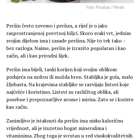
Foto: Pixabay / Peršin
Peršin često zovemo i peršun, a riječ je o jako
rasprostranjenoj povrtnoj biljci. Skoro svaki vrt, jednim
svojim dijelom ima i zasade peršina. Nije to tek tako –
bez razloga. Naime, peršin je izrazito popularan i kao
začin, ali i kao prirodni lijek.
Peršin ima bijeli, tanki korijen koji svojim oblikom
podsjeća na mrkvu ili možda hren. Stabljika je gola, malo
žljebasta. Na krajevima stabljike se razvijaju listovi koje
najčešće i koristimo. Listovi su različitog oblika, ali
posebne i prepoznatljive arome i mirisa. Zato se i koriste
kao začin.
Zanimljivo je istaknuti da peršin ima nisku kaloričnu
vrijednost, ali je izuzetno bogat mineralima i
vitaminima. Zbog toga je svrstan u red visokokvalitetnih