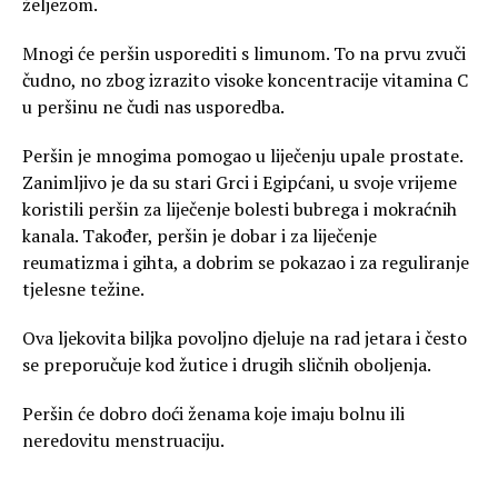
željezom.
Mnogi će peršin usporediti s limunom. To na prvu zvuči
čudno, no zbog izrazito visoke koncentracije vitamina C
u peršinu ne čudi nas usporedba.
Peršin je mnogima pomogao u liječenju upale prostate.
Zanimljivo je da su stari Grci i Egipćani, u svoje vrijeme
koristili peršin za liječenje bolesti bubrega i mokraćnih
kanala. Također, peršin je dobar i za liječenje
reumatizma i gihta, a dobrim se pokazao i za reguliranje
tjelesne težine.
Ova ljekovita biljka povoljno djeluje na rad jetara i često
se preporučuje kod žutice i drugih sličnih oboljenja.
Peršin će dobro doći ženama koje imaju bolnu ili
neredovitu menstruaciju.