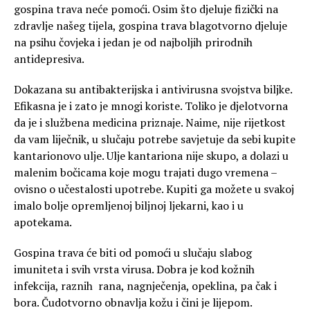
gospina trava neće pomoći. Osim što djeluje fizički na
zdravlje našeg tijela, gospina trava blagotvorno djeluje
na psihu čovjeka i jedan je od najboljih prirodnih
antidepresiva.
Dokazana su antibakterijska i antivirusna svojstva biljke.
Efikasna je i zato je mnogi koriste. Toliko je djelotvorna
da je i službena medicina priznaje. Naime, nije rijetkost
da vam liječnik, u slučaju potrebe savjetuje da sebi kupite
kantarionovo ulje. Ulje kantariona nije skupo, a dolazi u
malenim bočicama koje mogu trajati dugo vremena –
ovisno o učestalosti upotrebe. Kupiti ga možete u svakoj
imalo bolje opremljenoj biljnoj ljekarni, kao i u
apotekama.
Gospina trava će biti od pomoći u slučaju slabog
imuniteta i svih vrsta virusa. Dobra je kod kožnih
infekcija, raznih rana, nagnječenja, opeklina, pa čak i
bora. Čudotvorno obnavlja kožu i čini je lijepom.