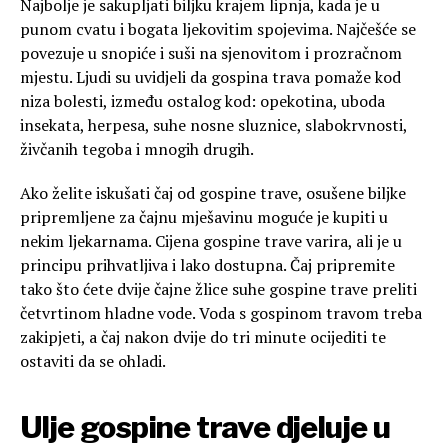
Najbolje je sakupljati biljku krajem lipnja, kada je u
punom cvatu i bogata ljekovitim spojevima. Najčešće se
povezuje u snopiće i suši na sjenovitom i prozračnom
mjestu. Ljudi su uvidjeli da gospina trava pomaže kod
niza bolesti, između ostalog kod: opekotina, uboda
insekata, herpesa, suhe nosne sluznice, slabokrvnosti,
živčanih tegoba i mnogih drugih.
Ako želite iskušati čaj od gospine trave, osušene biljke
pripremljene za čajnu mješavinu moguće je kupiti u
nekim ljekarnama. Cijena gospine trave varira, ali je u
principu prihvatljiva i lako dostupna. Čaj pripremite
tako što ćete dvije čajne žlice suhe gospine trave preliti
četvrtinom hladne vode. Voda s gospinom travom treba
zakipjeti, a čaj nakon dvije do tri minute ocijediti te
ostaviti da se ohladi.
Ulje gospine trave djeluje u