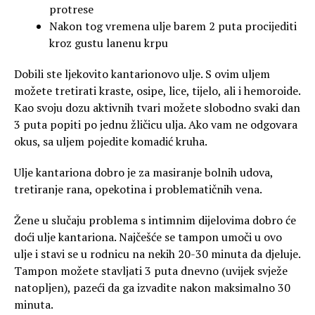
protrese
Nakon tog vremena ulje barem 2 puta procijediti
kroz gustu lanenu krpu
Dobili ste ljekovito kantarionovo ulje. S ovim uljem
možete tretirati kraste, osipe, lice, tijelo, ali i hemoroide.
Kao svoju dozu aktivnih tvari možete slobodno svaki dan
3 puta popiti po jednu žličicu ulja. Ako vam ne odgovara
okus, sa uljem pojedite komadić kruha.
Ulje kantariona dobro je za masiranje bolnih udova,
tretiranje rana, opekotina i problematičnih vena.
Žene u slučaju problema s intimnim dijelovima dobro će
doći ulje kantariona. Najčešće se tampon umoči u ovo
ulje i stavi se u rodnicu na nekih 20-30 minuta da djeluje.
Tampon možete stavljati 3 puta dnevno (uvijek svježe
natopljen), pazeći da ga izvadite nakon maksimalno 30
minuta.