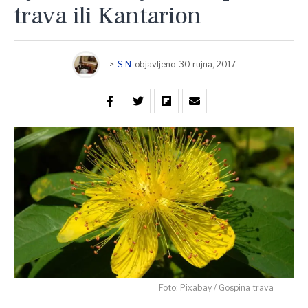
trava ili Kantarion
>
S N
objavljeno
30 rujna, 2017
Foto: Pixabay / Gospina trava