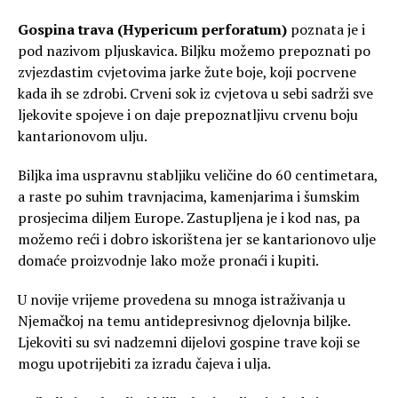
Gospina trava (Hypericum perforatum)
poznata je i
pod nazivom pljuskavica. Biljku možemo prepoznati po
zvjezdastim cvjetovima jarke žute boje, koji pocrvene
kada ih se zdrobi. Crveni sok iz cvjetova u sebi sadrži sve
ljekovite spojeve i on daje prepoznatljivu crvenu boju
kantarionovom ulju.
Biljka ima uspravnu stabljiku veličine do 60 centimetara,
a raste po suhim travnjacima, kamenjarima i šumskim
prosjecima diljem Europe. Zastupljena je i kod nas, pa
možemo reći i dobro iskorištena jer se kantarionovo ulje
domaće proizvodnje lako može pronaći i kupiti.
U novije vrijeme provedena su mnoga istraživanja u
Njemačkoj na temu antidepresivnog djelovnja biljke.
Ljekoviti su svi nadzemni dijelovi gospine trave koji se
mogu upotrijebiti za izradu čajeva i ulja.