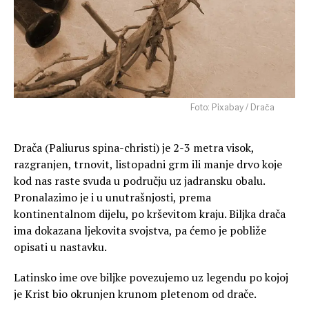
Foto: Pixabay / Drača
Drača (Paliurus spina-christi) je 2-3 metra visok,
razgranjen, trnovit, listopadni grm ili manje drvo koje
kod nas raste svuda u području uz jadransku obalu.
Pronalazimo je i u unutrašnjosti, prema
kontinentalnom dijelu, po krševitom kraju. Biljka
drača
ima dokazana ljekovita svojstva, pa ćemo je pobliže
opisati u nastavku.
Latinsko ime ove biljke povezujemo uz legendu po kojoj
je Krist bio okrunjen krunom pletenom od drače.