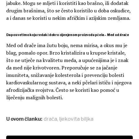
jabuke. Mogu se mljeti i koristiti kao brašno, ili dodatak
drugim brašnima, što se često koristilo u doba oskudice,
a i danas se koristi u nekim afričkim i azijskim zemljama.
Da posvetimo koju redak i dobro cijenjenom proizvodu pčela –
Med
od drače
Med od drače ima žutu boju, nema mirisa, a okus mu je
blag, pomalo opor. Brzo kristalizira u krupne kristale,
što ne utječe na kvalitetu meda, a upućenijima je i znak
da med nije krivotvoren. Preporučuje se za jačanje
imuniteta, snižavanje kolesterola i prevenciju bolesti
kardiovaskularnog sustava, a neki pčelari ističu i njegova
afrodizijačka svojstva. Često se koristi kao pomoć u
liječenju malignih bolesti.
U ovom članku:
drača
,
ljekovita biljka