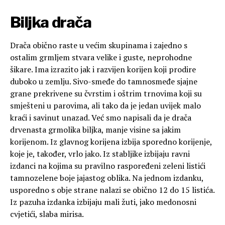
Biljka drača
Drača obično raste u većim skupinama i zajedno s
ostalim grmljem stvara velike i guste, neprohodne
šikare. Ima izrazito jak i razvijen korijen koji prodire
duboko u zemlju. Sivo-smeđe do tamnosmeđe sjajne
grane prekrivene su čvrstim i oštrim trnovima koji su
smješteni u parovima, ali tako da je jedan uvijek malo
kraći i savinut unazad. Već smo napisali da je drača
drvenasta grmolika biljka, manje visine sa jakim
korijenom. Iz glavnog korijena izbija sporedno korijenje,
koje je, također, vrlo jako. Iz stabljike izbijaju ravni
izdanci na kojima su pravilno raspoređeni zeleni listići
tamnozelene boje jajastog oblika. Na jednom izdanku,
usporedno s obje strane nalazi se obično 12 do 15 listića.
Iz pazuha izdanka izbijaju mali žuti, jako medonosni
cvjetići, slaba mirisa.