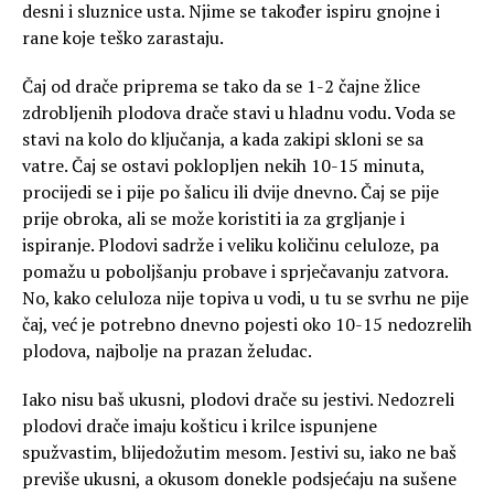
desni i sluznice usta. Njime se također ispiru gnojne i
rane koje teško zarastaju.
Čaj od drače priprema se tako da se 1-2 čajne žlice
zdrobljenih plodova drače stavi u hladnu vodu. Voda se
stavi na kolo do ključanja, a kada zakipi skloni se sa
vatre. Čaj se ostavi poklopljen nekih 10-15 minuta,
procijedi se i pije po šalicu ili dvije dnevno. Čaj se pije
prije obroka, ali se može koristiti ia za grgljanje i
ispiranje. Plodovi sadrže i veliku količinu celuloze, pa
pomažu u poboljšanju probave i sprječavanju zatvora.
No, kako celuloza nije topiva u vodi, u tu se svrhu ne pije
čaj, već je potrebno dnevno pojesti oko 10-15 nedozrelih
plodova, najbolje na prazan želudac.
Iako nisu baš ukusni, plodovi drače su jestivi. Nedozreli
plodovi drače imaju košticu i krilce ispunjene
spužvastim, blijedožutim mesom. Jestivi su, iako ne baš
previše ukusni, a okusom donekle podsjećaju na sušene