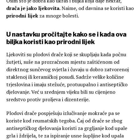
Osim što je dobra kao ukras i biljka koja daje nektar,
drača je jako ljekovita
. Naime, od davnina se koristi kao
prirodni lijek
za mnoge bolesti.
U nastavku pročitajte kako se i kada ova
biljka koristi kao prirodni lijek
Ljekoviti su plodovi drače koji se skupljaju kada počnu
žutjeti, suše na prozračnom mjestu zaštićenom od
direktnog sunčevog svjetla i čuvaju u dobro zatvorenoj
staklenoj ili keramičkoj posudi. Sadrže velike količine
trjeslovina i imaju stežuće, protuupalno i antiseptičko
djelovanje. Već u srednjem vijeku bili su cijenjeno
sredstvo protiv proljeva i dizenterije.
Plodovi drače pospješuju izlučivanje mokraće pa se
koriste kod reumatskih tegoba. Čaj od drače se zbog
antiseptičkog djelovanja koristi za grgljanje kod upale
grla i ždrijela, te za ispiranje usne šupljine kod upala