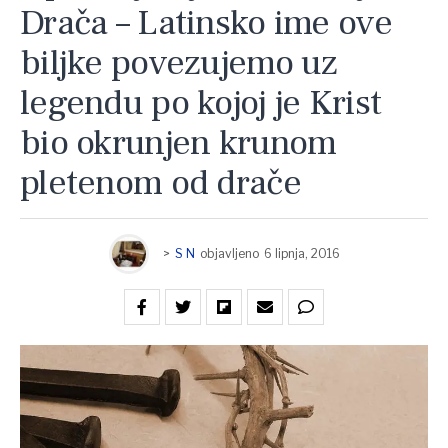
Drača – Latinsko ime ove
biljke povezujemo uz
legendu po kojoj je Krist
bio okrunjen krunom
pletenom od drače
>
S N
objavljeno
6 lipnja, 2016