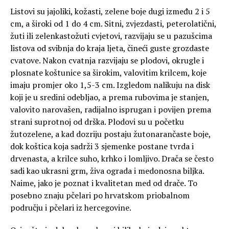
Listovi su jajoliki, kožasti, zelene boje dugi između 2 i 5
cm, a široki od 1 do 4 cm. Sitni, zvjezdasti, peterolatični,
žuti ili zelenkastožuti cvjetovi, razvijaju se u pazušcima
listova od svibnja do kraja ljeta, čineći guste grozdaste
cvatove. Nakon cvatnja razvijaju se plodovi, okrugle i
plosnate koštunice sa širokim, valovitim krilcem, koje
imaju promjer oko 1,5-3 cm. Izgledom nalikuju na disk
koji je u sredini odebljao, a prema rubovima je stanjen,
valovito narovašen, radijalno isprugan i povijen prema
strani suprotnoj od drška. Plodovi su u početku
žutozelene, a kad dozriju postaju žutonarančaste boje,
dok koštica koja sadrži 3 sjemenke postane tvrda i
drvenasta, a krilce suho, krhko i lomljivo. Drača se često
sadi kao ukrasni grm, živa ograda i medonosna biljka.
Naime, jako je poznat i kvalitetan med od drače. To
posebno znaju pčelari po hrvatskom priobalnom
području i pčelari iz hercegovine.