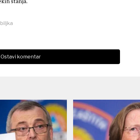
ekih stanja.
biljka
Ostavi komentar