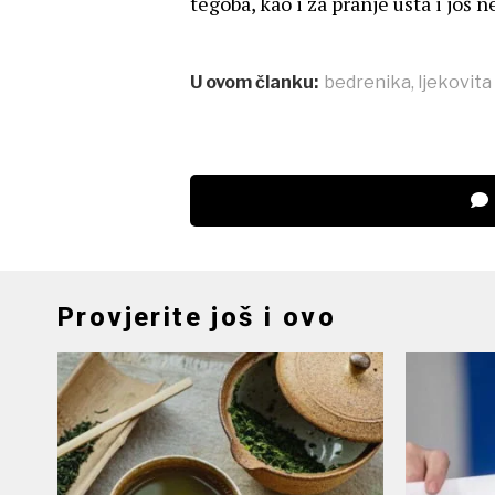
tegoba, kao i za pranje usta i još n
U ovom članku:
bedrenika
,
ljekovita 
Provjerite još i ovo