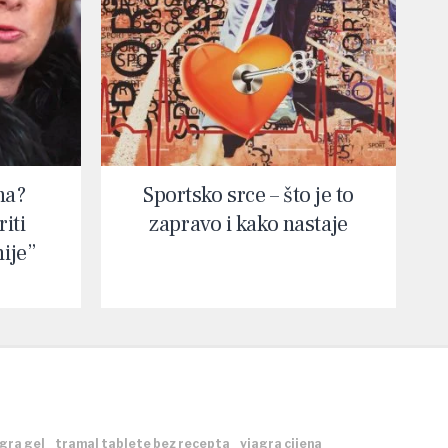
na?
Sportsko srce – što je to
iti
zapravo i kako nastaje
nije”
gra gel
tramal tablete bez recepta
viagra cijena