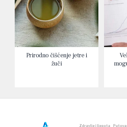
Prirodno čišćenje jetre i
Vel
žuči
mogu
Zdravlje i ljepota
Putova