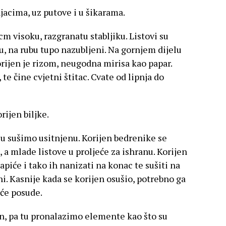
jacima, uz putove i u šikarama.
 cm visoku, razgranatu stabljiku. Listovi su
su, na rubu tupo nazubljeni. Na gornjem dijelu
 Korijen je rizom, neugodna mirisa kao papar.
, te čine cvjetni štitac. Cvate od lipnja do
rijen biljke.
 ju sušimo usitnjenu. Korijen bedrenike se
n, a mlade listove u proljeće za ishranu. Korijen
apiće i tako ih nanizati na konac te sušiti na
i. Kasnije kada se korijen osušio, potrebno ga
uće posude.
an, pa tu pronalazimo elemente kao što su