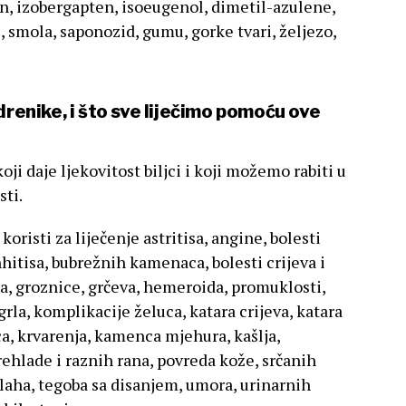
n, izobergapten, isoeugenol, dimetil-azulene,
, smola, saponozid, gumu, gorke tvari, željezo,
drenike, i što sve liječimo pomoću ove
oji daje ljekovitost biljci i koji možemo rabiti u
sti.
risti za liječenje astritisa, angine, bolesti
onhitisa, bubrežnih kamenaca, bolesti crijeva i
ma, groznice, grčeva, hemeroida, promuklosti,
rla, komplikacije želuca, katara crijeva, katara
ca, krvarenja, kamenca mjehura, kašlja,
prehlade i raznih rana, povreda kože, srčanih
rlaha, tegoba sa disanjem, umora, urinarnih