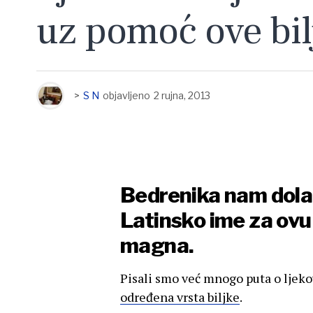
uz pomoć ove bil
>
S N
objavljeno
2 rujna, 2013
Bedrenika nam dolaz
Latinsko ime za ovu 
magna.
Pisali smo već mnogo puta o ljeko
određena vrsta biljke
.