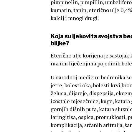
pimpinelin, pimpillin, umbelifero
kumarin, tanin, eterično ulje 0,4%
kalcij i mnogi drugi.
Koja su ljekovita svojstva be
biljke?
Eterično ulje korijena je sastojak k
raznim liječenjima pojedinih bole
U narodnoj medicini bedrenika se ko
jetre, bolesti oka, bolesti krvi,br
želuca, dijareje, dispepsija, ekce
izostale mjesečnice, kuge, katara g
gornjih dišnih puta, katara sluzni
laringitisa, ospica, promuklosti, 
komplikacija, srčanih aritmija, ša