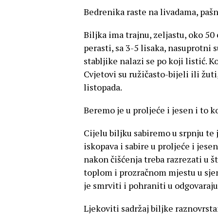
Bedrenika raste na livadama, pašn
Biljka ima trajnu, zeljastu, oko 50
perasti, sa 3-5 lisaka, nasuprotni 
stabljike nalazi se po koji listić.
Cvjetovi su ružičasto-bijeli ili žuti
listopada.
Beremo je u proljeće i jesen i to ko
Cijelu biljku sabiremo u srpnju te
iskopava i sabire u proljeće i jese
nakon čišćenja treba razrezati u št
toplom i prozračnom mjestu u sjen
je smrviti i pohraniti u odgovaraj
Ljekoviti sadržaj biljke raznovrst