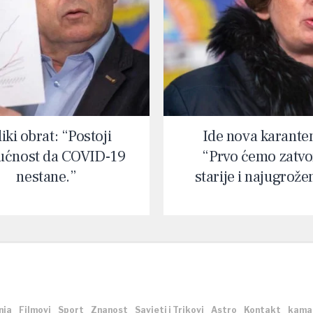
iki obrat: “Postoji
Ide nova karante
ćnost da COVID-19
“Prvo ćemo zatvor
nestane.”
starije i najugrože
nja
Filmovi
Sport
Znanost
Savjeti i Trikovi
Astro
Kontakt
kama