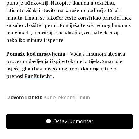
puno je učinkovitiji. Natopite tkaninu u tekućinu,
istisnite višak, i stavite na zaraženo područje 15-ak
minuta. Limun se također često koristi kao prirodni lijek
za suho vlasište i perut. Pomiješajte sok jednog limuna s
malo meda, umasirajte na vlasište, ostavite da stoji
nekoliko minuta i isperite.
Pomaže kod mršavljenja –
Voda s limunom ubrzava
proces mršavljenja i ispire toksine iz tijela. Smanjuje
osjećaj gladi bez povećanog unosa kalorija u tijelo,
prenosi
PunKufer.hr
.
U ovom članku:
akne
,
ekcemi
,
limun
Ostavi komentar