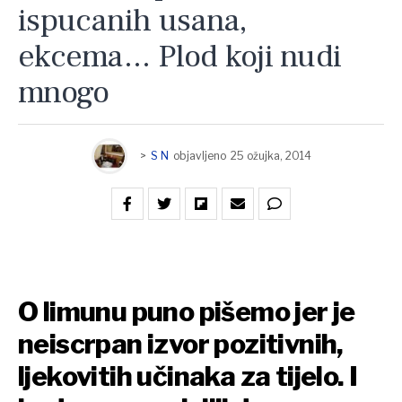
ispucanih usana,
ekcema… Plod koji nudi
mnogo
>
S N
objavljeno
25 ožujka, 2014
O limunu puno pišemo jer je
neiscrpan izvor pozitivnih,
ljekovitih učinaka za tijelo. I