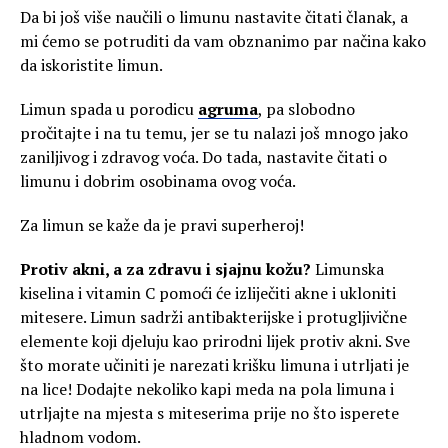
Da bi još više naučili o limunu nastavite čitati članak, a
mi ćemo se potruditi da vam obznanimo par načina kako
da iskoristite limun.
Limun spada u porodicu
agruma
, pa slobodno
pročitajte i na tu temu, jer se tu nalazi još mnogo jako
zaniljivog i zdravog voća. Do tada, nastavite čitati o
limunu i dobrim osobinama ovog voća.
Za limun se kaže da je pravi superheroj!
Protiv akni, a za zdravu i sjajnu kožu?
Limunska
kiselina i vitamin C pomoći će izliječiti akne i ukloniti
mitesere. Limun sadrži antibakterijske i protugljivične
elemente koji djeluju kao prirodni lijek protiv akni. Sve
što morate učiniti je narezati krišku limuna i utrljati je
na lice! Dodajte nekoliko kapi meda na pola limuna i
utrljajte na mjesta s miteserima prije no što isperete
hladnom vodom.