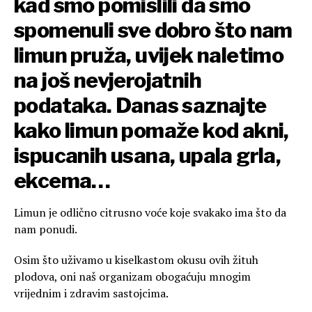
kad smo pomislili da smo
spomenuli sve dobro što nam
limun pruža, uvijek naletimo
na još nevjerojatnih
podataka. Danas saznajte
kako limun pomaže kod akni,
ispucanih usana, upala grla,
ekcema…
Limun je odlično citrusno voće koje svakako ima što da
nam ponudi.
Osim što uživamo u kiselkastom okusu ovih žituh
plodova, oni naš organizam obogaćuju mnogim
vrijednim i zdravim sastojcima.