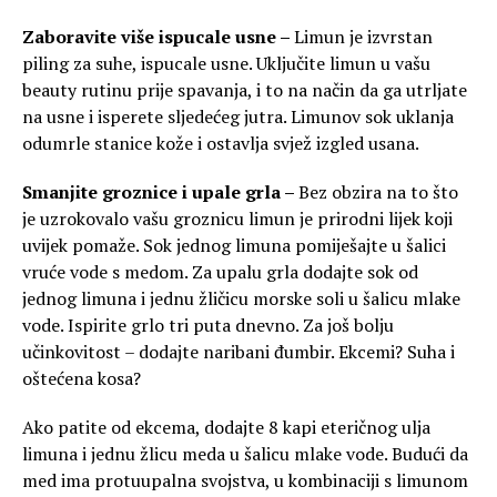
Zaboravite više ispucale usne –
Limun je izvrstan
piling za suhe, ispucale usne. Uključite limun u vašu
beauty rutinu prije spavanja, i to na način da ga utrljate
na usne i isperete sljedećeg jutra. Limunov sok uklanja
odumrle stanice kože i ostavlja svjež izgled usana.
Smanjite groznice i upale grla –
Bez obzira na to što
je uzrokovalo vašu groznicu limun je prirodni lijek koji
uvijek pomaže. Sok jednog limuna pomiješajte u šalici
vruće vode s medom. Za upalu grla dodajte sok od
jednog limuna i jednu žličicu morske soli u šalicu mlake
vode. Ispirite grlo tri puta dnevno. Za još bolju
učinkovitost – dodajte naribani đumbir. Ekcemi? Suha i
oštećena kosa?
Ako patite od ekcema, dodajte 8 kapi eteričnog ulja
limuna i jednu žlicu meda u šalicu mlake vode. Budući da
med ima protuupalna svojstva, u kombinaciji s limunom