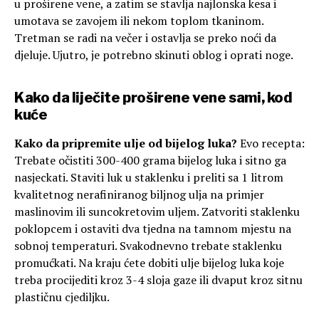
u proširene vene, a zatim se stavlja najlonska kesa i
umotava se zavojem ili nekom toplom tkaninom.
Tretman se radi na večer i ostavlja se preko noći da
djeluje. Ujutro, je potrebno skinuti oblog i oprati noge.
Kako da liječite proširene vene sami, kod
kuće
Kako da pripremite ulje od bijelog luka?
Evo recepta:
Trebate očistiti 300-400 grama bijelog luka i sitno ga
nasjeckati. Staviti luk u staklenku i preliti sa 1 litrom
kvalitetnog nerafiniranog biljnog ulja na primjer
maslinovim ili suncokretovim uljem. Zatvoriti staklenku
poklopcem i ostaviti dva tjedna na tamnom mjestu na
sobnoj temperaturi. Svakodnevno trebate staklenku
promućkati. Na kraju ćete dobiti ulje bijelog luka koje
treba procijediti kroz 3-4 sloja gaze ili dvaput kroz sitnu
plastičnu cjediljku.