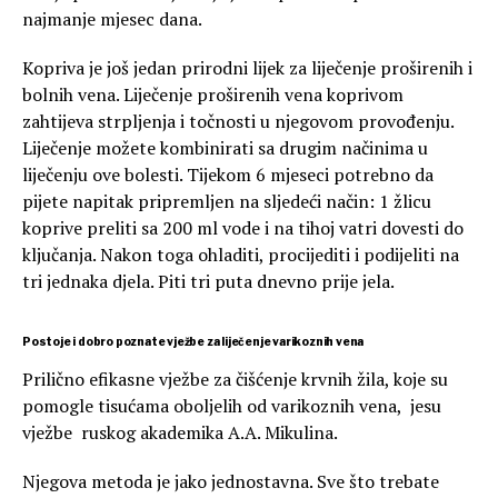
najmanje mjesec dana.
Kopriva je još jedan prirodni lijek za liječenje proširenih i
bolnih vena. Liječenje proširenih vena koprivom
zahtijeva strpljenja i točnosti u njegovom provođenju.
Liječenje možete kombinirati sa drugim načinima u
liječenju ove bolesti. Tijekom 6 mjeseci potrebno da
pijete napitak pripremljen na sljedeći način: 1 žlicu
koprive preliti sa 200 ml vode i na tihoj vatri dovesti do
ključanja. Nakon toga ohladiti, procijediti i podijeliti na
tri jednaka djela. Piti tri puta dnevno prije jela.
Postoje i dobro poznate vježbe za liječenje varikoznih vena
Prilično efikasne vježbe za čišćenje krvnih žila, koje su
pomogle tisućama oboljelih od varikoznih vena, jesu
vježbe ruskog akademika A.A. Mikulina.
Njegova metoda je jako jednostavna. Sve što trebate