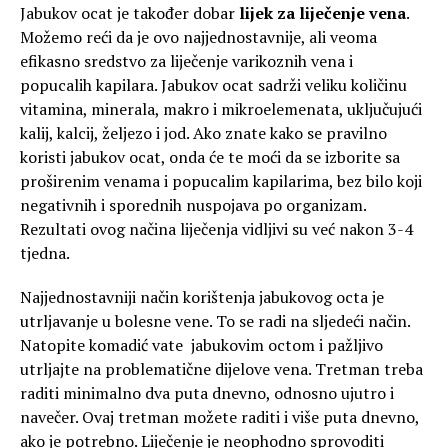
Jabukov ocat je također dobar
lijek za liječenje vena
.
Možemo reći da je ovo najjednostavnije, ali veoma
efikasno sredstvo za liječenje varikoznih vena i
popucalih kapilara. Jabukov ocat sadrži veliku količinu
vitamina, minerala, makro i mikroelemenata, uključujući
kalij, kalcij, željezo i jod. Ako znate kako se pravilno
koristi jabukov ocat, onda će te moći da se izborite sa
proširenim venama i popucalim kapilarima, bez bilo koji
negativnih i sporednih nuspojava po organizam.
Rezultati ovog načina liječenja vidljivi su već nakon 3-4
tjedna.
Najjednostavniji način korištenja jabukovog octa je
utrljavanje u bolesne vene. To se radi na sljedeći način.
Natopite komadić vate jabukovim octom i pažljivo
utrljajte na problematične dijelove vena. Tretman treba
raditi minimalno dva puta dnevno, odnosno ujutro i
navečer. Ovaj tretman možete raditi i više puta dnevno,
ako je potrebno. Liječenje je neophodno sprovoditi