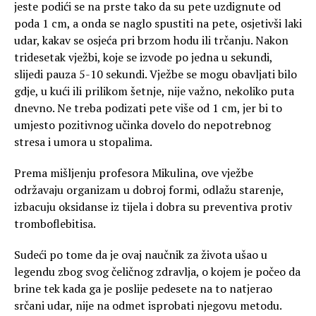
jeste podići se na prste tako da su pete uzdignute od
poda 1 cm, a onda se naglo spustiti na pete, osjetivši laki
udar, kakav se osjeća pri brzom hodu ili trčanju. Nakon
tridesetak vježbi, koje se izvode po jedna u sekundi,
slijedi pauza 5-10 sekundi. Vježbe se mogu obavljati bilo
gdje, u kući ili prilikom šetnje, nije važno, nekoliko puta
dnevno. Ne treba podizati pete više od 1 cm, jer bi to
umjesto pozitivnog učinka dovelo do nepotrebnog
stresa i umora u stopalima.
Prema mišljenju profesora Mikulina, ove vježbe
održavaju organizam u dobroj formi, odlažu starenje,
izbacuju oksidanse iz tijela i dobra su preventiva protiv
tromboflebitisa.
Sudeći po tome da je ovaj naučnik za života ušao u
legendu zbog svog čeličnog zdravlja, o kojem je počeo da
brine tek kada ga je poslije pedesete na to natjerao
srčani udar, nije na odmet isprobati njegovu metodu.