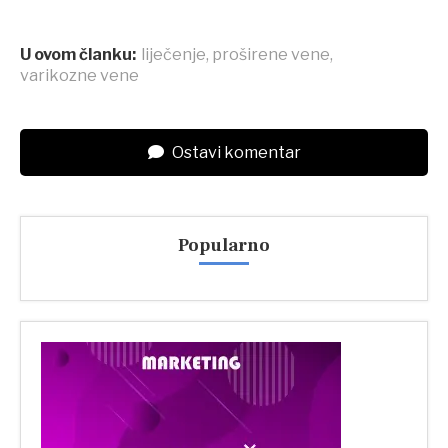
U ovom članku:
liječenje
,
proširene vene
,
varikozne vene
Ostavi komentar
Popularno