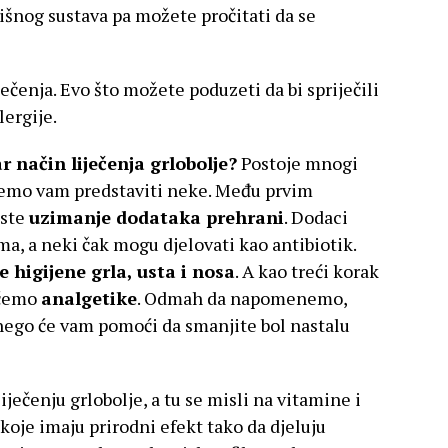
dišnog sustava pa možete pročitati da se
ječenja. Evo što možete poduzeti da bi spriječili
lergije.
r način liječenja grlobolje?
Postoje mnogi
a ćemo vam predstaviti neke. Među prvim
este
uzimanje dodataka prehrani
. Dodaci
a, a neki čak mogu djelovati kao antibiotik.
 higijene grla, usta i nosa
. A kao treći korak
 ćemo
analgetike
. Odmah da napomenemo,
, nego će vam pomoći da smanjite bol nastalu
iječenju grlobolje, a tu se misli na vitamine i
 koje imaju prirodni efekt tako da djeluju