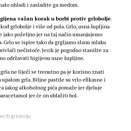
 malo ohladi i zasladite ga medom.
ijena važan korak u borbi protiv grlobolje
.
kod grlobolje i više od pola. Grlo, usna šupljina
o je jako poželjno jer na taj način umanjujemo
a. Grlo se ispire tako da grgljamo slanu mlaku
rivlači nečistoće. Jezik je pogodno stanište za
no održavati higijenu usne šupljine.
 grla ne liječi se trenutno pa je korisno znati
a upalom grla. Biljne pastile su vrlo efikasne i
a jakog alkoholnog pića pomaže jer djeluje
aracetamol jer će on ublažiti bol.
iječiti grlobolju