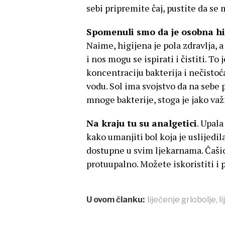
sebi pripremite čaj, pustite da se
Spomenuli smo da je osobna hig
Naime, higijena je pola zdravlja, a 
i nos mogu se ispirati i čistiti. T
koncentraciju bakterija i nečistoć
vodu. Sol ima svojstvo da na sebe p
mnoge bakterije, stoga je jako važ
Na kraju tu su analgetici
. Upala
kako umanjiti bol koja je uslijedil
dostupne u svim ljekarnama. Čašic
protuupalno. Možete iskoristiti i p
U ovom članku:
liječenje grlobolje
,
l