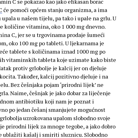
tamin C se pokazao kao jako efikasan borac
C
će pomoći općem stanju organizma, a ima
 upala u našem tijelu, pa tako i upale na grlu. U
ike količine vitamina, oko 1 000 mg dnevno.
ina C, jer se u trgovinama prodaje šumeći
m, oko 100 mg po tableti. U ljekarnama je
eće tablete s količinama iznad 1000 mg po
vih vitaminskih tableta koje uzimate kako biste
tak protiv grlobolje je kalcij jer on djeluje
ocita. Također, kalcij pozitivno djeluje i na
elu. Bez češnjaka pojam ‘prirodni lijek’ ne
 grla. Naime, češnjak je jako dobar za liječenje
rodnom antibiotiku koji nam je poznat i
vno po jedan češanj smanjujete mogućnost
i grlobolja uzrokovana upalom slobodno svoje
e prirodni lijek za mnoge tegobe, a jako dobro
e ublažiti kašalj i smiriti sluznicu. Slobodno