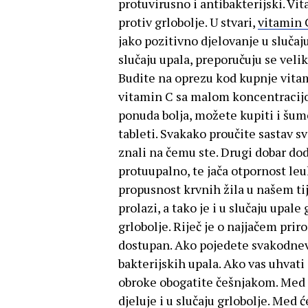
protuvirusno i antibakterijski. Vi
protiv grlobolje. U stvari,
vitamin 
jako pozitivno djelovanje u slučaju
slučaju upala, preporučuju se vel
Budite na oprezu kod kupnje vitam
vitamin C sa malom koncentracijo
ponuda bolja, možete kupiti i šum
tableti. Svakako proučite sastav s
znali na čemu ste. Drugi dobar doda
protuupalno, te jača otpornost leuk
propusnost krvnih žila u našem tij
prolazi, a tako je i u slučaju upale
grlobolje. Riječ je o najjačem pri
dostupan. Ako pojedete svakodne
bakterijskih upala. Ako vas uhvat
obroke obogatite češnjakom. Med j
djeluje i u slučaju grlobolje. Med ć