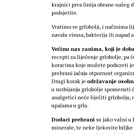
krajnici prva linija obrane našeg 
podsjetite.
Vratimo se grlobolji, i načinima li
navalu virusa, bakterija ili napad a
Većinu nas zanima, koji je doba
recepti za liječenje grlobolje, p
koracima koje možete poduzeti j
prehrani jačaju otpornost organizm
Drugi korak je
održavanje osobne
u suzbijanju grlobolje spomenuti
analgetici neće liječiti grlobolju
upalama u grlu.
Dodaci prehrani
su jako važni u l
minerale, te neke ljekovite biljke