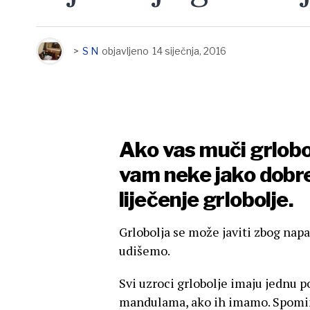
>
S N
objavljeno
14 siječnja, 2016
Ako vas muči grlobol
vam neke jako dobre
liječenje grlobolje.
Grlobolja se može javiti zbog napad
udišemo.
Svi uzroci grlobolje imaju jednu po
mandulama, ako ih imamo. Spominj