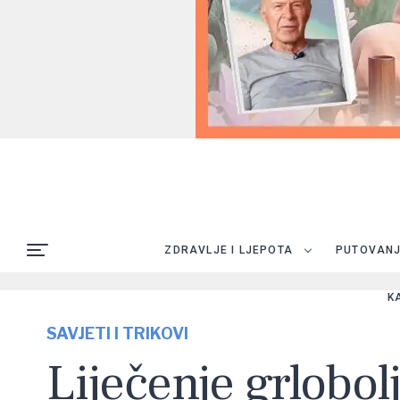
ZDRAVLJE I LJEPOTA
PUTOVAN
K
SAVJETI I TRIKOVI
Liječenje grlobol