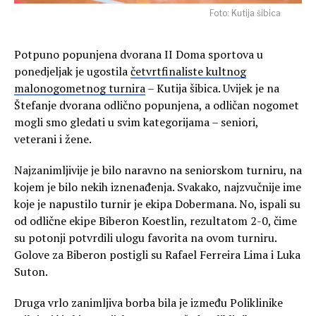
Foto: Kutija šibica
Potpuno popunjena dvorana II Doma sportova u
ponedjeljak je ugostila
četvrtfinaliste kultnog
malonogometnog turnira
– Kutija šibica. Uvijek je na
Štefanje dvorana odlično popunjena, a odličan nogomet
mogli smo gledati u svim kategorijama – seniori,
veterani i žene.
Najzanimljivije je bilo naravno na seniorskom turniru, na
kojem je bilo nekih iznenađenja. Svakako, najzvučnije ime
koje je napustilo turnir je ekipa Dobermana. No, ispali su
od odlične ekipe Biberon Koestlin, rezultatom 2-0, čime
su potonji potvrdili ulogu favorita na ovom turniru.
Golove za Biberon postigli su Rafael Ferreira Lima i Luka
Suton.
Druga vrlo zanimljiva borba bila je između Poliklinike