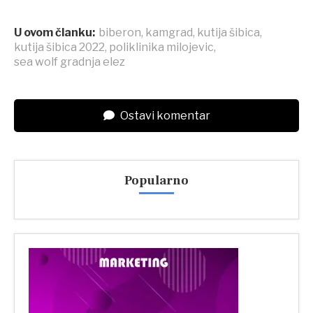
U ovom članku:
biberon
,
kamgrad
,
kutija šibica
,
kutija šibica 2022
,
poliklinika milojevic
,
sea wolf gradnja elez
Ostavi komentar
Popularno