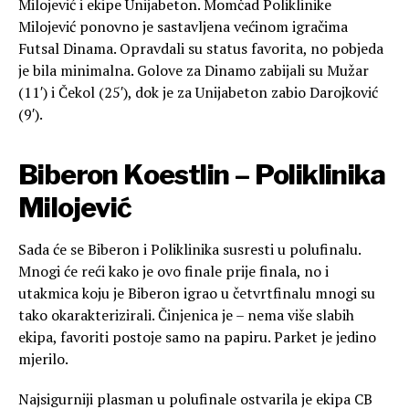
Milojević i ekipe Unijabeton. Momčad Poliklinike
Milojević ponovno je sastavljena većinom igračima
Futsal Dinama. Opravdali su status favorita, no pobjeda
je bila minimalna. Golove za Dinamo zabijali su Mužar
(11′) i Čekol (25′), dok je za Unijabeton zabio Darojković
(9′).
Biberon Koestlin – Poliklinika
Milojević
Sada će se Biberon i Poliklinika susresti u polufinalu.
Mnogi će reći kako je ovo finale prije finala, no i
utakmica koju je Biberon igrao u četvrtfinalu mnogi su
tako okarakterizirali. Činjenica je – nema više slabih
ekipa, favoriti postoje samo na papiru. Parket je jedino
mjerilo.
Najsigurniji plasman u polufinale ostvarila je ekipa CB