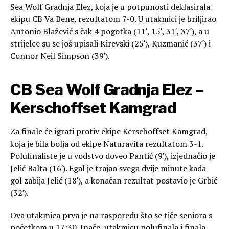
Sea Wolf Gradnja Elez, koja je u potpunosti deklasirala
ekipu CB Va Bene, rezultatom 7-0. U utakmici je briljirao
Antonio Blažević s čak 4 pogotka (11′, 15′, 31′, 37′), a u
strijelce su se još upisali Kirevski (25′), Kuzmanić (37′) i
Connor Neil Simpson (39′).
CB Sea Wolf Gradnja Elez –
Kerschoffset Kamgrad
Za finale će igrati protiv ekipe Kerschoffset Kamgrad,
koja je bila bolja od ekipe Naturavita rezultatom 3-1.
Polufinaliste je u vodstvo doveo Pantić (9′), izjednačio je
Jelić Balta (16′). Egal je trajao svega dvije minute kada
gol zabija Jelić (18′), a konačan rezultat postavio je Grbić
(32′).
Ova utakmica prva je na rasporedu što se tiče seniora s
početkom u 17:30. Inače, utakmicu polufinala i finala