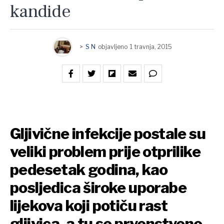
kandide
>
S N
objavljeno
1 travnja, 2015
Gljivične infekcije postale su
veliki problem prije otprilike
pedesetak godina, kao
posljedica široke uporabe
lijekova koji potiču rast
gljivica, a tu se prvenstveno