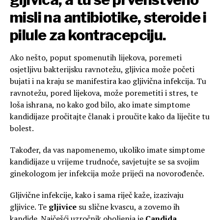
misli na antibiotike, steroide i
pilule za kontracepciju.
Ako nešto, poput spomenutih lijekova, poremeti
osjetljivu bakterijsku ravnotežu, gljivica može početi
bujati i na kraju se manifestira kao gljivična infekcija. Tu
ravnotežu, pored lijekova, može poremetiti i stres, te
loša ishrana, no kako god bilo, ako imate simptome
kandidijaze pročitajte članak i proučite kako da liječite tu
bolest.
Također, da vas napomenemo, ukoliko imate simptome
kandidijaze u vrijeme trudnoće, savjetujte se sa svojim
ginekologom jer infekcija može prijeći na novorođenče.
Gljivične infekcije, kako i sama riječ kaže, izazivaju
gljivice. Te
gljivice
su slične kvascu, a zovemo ih
kandide. Najčešći uzročnik oboljenja je
Candida