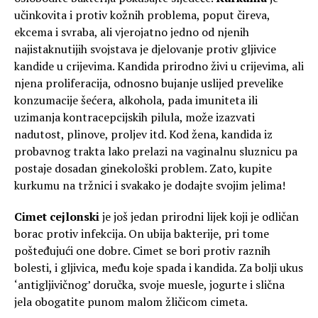
učinkovita i protiv kožnih problema, poput čireva,
ekcema i svraba, ali vjerojatno jedno od njenih
najistaknutijih svojstava je djelovanje protiv gljivice
kandide u crijevima. Kandida prirodno živi u crijevima, ali
njena proliferacija, odnosno bujanje uslijed prevelike
konzumacije šećera, alkohola, pada imuniteta ili
uzimanja kontracepcijskih pilula, može izazvati
nadutost, plinove, proljev itd. Kod žena, kandida iz
probavnog trakta lako prelazi na vaginalnu sluznicu pa
postaje dosadan ginekološki problem. Zato, kupite
kurkumu na tržnici i svakako je dodajte svojim jelima!
Cimet cejlonski
je još jedan prirodni lijek koji je odličan
borac protiv infekcija. On ubija bakterije, pri tome
pošteđujući one dobre. Cimet se bori protiv raznih
bolesti, i gljivica, među koje spada i kandida. Za bolji ukus
‘antigljivičnog’ doručka, svoje muesle, jogurte i slična
jela obogatite punom malom žličicom cimeta.