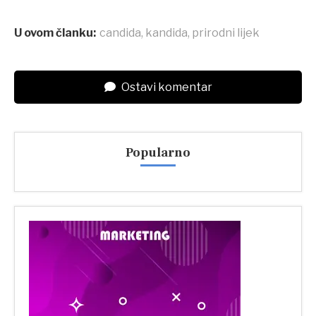
U ovom članku:
candida
,
kandida
,
prirodni lijek
Ostavi komentar
Popularno