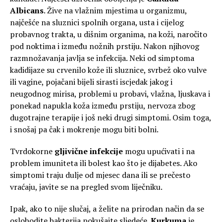
Albicans
. Žive na vlažnim mjestima u organizmu,
najčešće na sluznici spolnih organa, usta i cijelog
probavnog trakta, u dišnim organima, na koži, naročito
pod noktima i između nožnih prstiju. Nakon njihovog
razmnožavanja javlja se infekcija. Neki od simptoma
kadidijaze su crvenilo kože ili sluznice, svrbež oko vulve
ili vagine, pojačani bijeli sirasti iscjedak jakog i
neugodnog mirisa, problemi u probavi, vlažna, ljuskava i
ponekad napukla koža između prstiju, nervoza zbog
dugotrajne terapije i još neki drugi simptomi. Osim toga,
i snošaj pa čak i mokrenje mogu biti bolni.
Tvrdokorne
gljivične infekcije
mogu upućivati i na
problem imuniteta ili bolest kao što je dijabetes. Ako
simptomi traju dulje od mjesec dana ili se prečesto
vraćaju, javite se na pregled svom liječniku.
Ipak, ako to nije slučaj, a želite na prirodan način da se
oslobodite bakterija pokušajte sljedeće.
Kurkuma
je