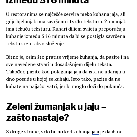
između 5 i 6 minuta
U restoranima se najčešće servira meko kuhana jaja, ali
gdje bjelanjak ima savršenu i tvrđu teksturu. Žumanjak
ima tekuću teksturu. Kuhari diljem svijeta preporučuju
kuhanje između 5 i 6 minuta da bi se postigla savršena
tekstura za takvo služenje.
Bitno je, osim što pratite vrijeme kuhanja, da pazite i na
sve navedene stvari u dosadašnjem dijelu teksta.
Također, pazite kod polaganja jaja da ista ne udaraju u
dno posude u kojoj se kuhaju. Isto tako, pazite da ne
kuhate na najjačoj vatri, jer bi moglo doći do puknuća.
Zeleni žumanjak u jaju –
zašto nastaje?
S druge strane, vrlo bitno kod kuhanja
jaja
je da ih ne