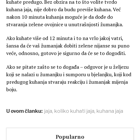
kuhate predugo. Bez obzira na to što volite tvrdo
kuhana jaja, nije dobro da budu previše kuhana. Već
nakon 10 minuta kuhanja moguće je da dođe do
stvaranja zelene ovojnice u unutrašnjosti žumanjka.
Ako kuhate više od 12 minuta i to na vrlo jakoj vatri,
šansa da će vaš žumanjak dobiti zelene nijanse su puno
veće, odnosno, gotovo je sigurno da će se to dogoditi.
Ako se pitate zašto se to događa – odgovor je u željezu
koji se nalazi u žumanjku i sumporu u bjelanjku, koji kod
predugog kuhanja stvaraju reakciju i žumanjak mijenja
boju.
U ovom članku:
jaja
,
koliko kuhati jaja
,
kuhana jaja
Popularno