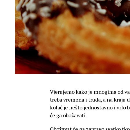
Vjerujemo kako je mnogima od vas 
treba vremena i truda, a na kraju d
kolač je nešto jednostavno i vrlo 
će ga obožavati.
Obožavat će ga zapravo svatko tko 