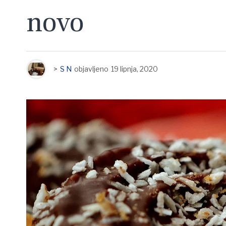
novo
>
S N
objavljeno
19 lipnja, 2020