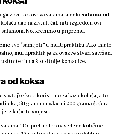
 koksa
i ga zovu kokosova salama, a neki
salama od
 kolaču dao naziv, ali čak niti izgledom ovi
a salamom. No, krenimo u pripremu.
ćemo sve “samljeti” u multipraktiku. Ako imate
ealno, multipraktik je za ovakve stvari savršen.
 usitnite ih na što sitnije komadiće.
ča od koksa
e sastojke koje koristimo za bazu kolača, a to
r mlijeka, 50 grama maslaca i 200 grama šećera.
ijete kašastu smjesu.
 “salama”. Od prethodno navedene količine
alame od 25 centimetara, ovisno o debljini.