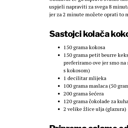
uspjeli napraviti za svega 8 minu
jer za 2 minute možete oprati to m
Sastojci kolača ko
150 grama kokosa
150 grama petit beurre keksa
preferiramo ove jer smo na n
s kokosom)
1 decilitar mlijeka
100 grama maslaca (50 gram
200 grama šećera
120 grama čokolade za kuha
2 velike žlice ulja (glazura)