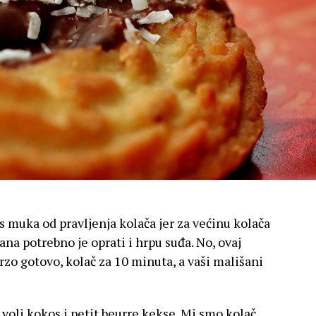
muka od pravljenja kolača jer za većinu kolača
ana potrebno je oprati i hrpu suđa. No, ovaj
brzo gotovo, kolač za 10 minuta, a vaši mališani
voli kokos i petit beurre kekse. Mi smo kolač