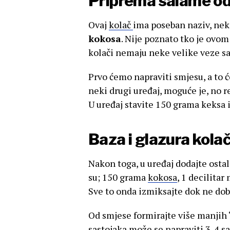
Priprema salame od
Ovaj
kolač
ima poseban naziv, nek
kokosa
. Nije poznato tko je ovom
kolači nemaju neke velike veze s
Prvo ćemo napraviti smjesu, a to 
neki drugi uređaj, moguće je, no r
U uređaj stavite 150 grama keksa i
Baza i glazura kola
Nakon toga, u uređaj dodajte ostal
su; 150 grama
kokosa
, 1 decilita
Sve to onda izmiksajte dok ne dob
Od smjese formirajte više manjih
sastojaka može se napraviti 3-4 s