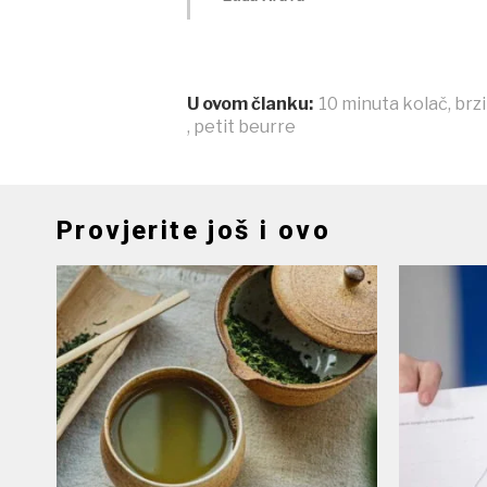
U ovom članku:
10 minuta kolač
,
brzi
,
petit beurre
Provjerite još i ovo