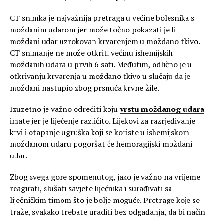
CT snimka je najvažnija pretraga u većine bolesnika s
moždanim udarom jer može točno pokazati je li
moždani udar uzrokovan krvarenjem u moždano tkivo.
CT snimanje ne može otkriti većinu ishemijskih
moždanih udara u prvih 6 sati. Međutim, odlično je u
otkrivanju krvarenja u moždano tkivo u slučaju da je
moždani nastupio zbog prsnuća krvne žile.
Izuzetno je važno odrediti koju
vrstu moždanog udara
imate jer je liječenje različito. Lijekovi za razrjeđivanje
krvi i otapanje ugruška koji se koriste u ishemijskom
moždanom udaru pogoršat će hemoragijski moždani
udar.
Zbog svega gore spomenutog, jako je važno na vrijeme
reagirati, slušati savjete liječnika i surađivati sa
liječničkim timom što je bolje moguće. Pretrage koje se
traže, svakako trebate uraditi bez odgađanja, da bi način