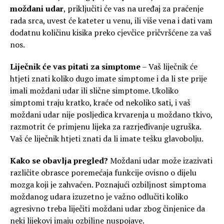
moždani udar
, priključiti će vas na uređaj za praćenje
rada srca, uvest će kateter u venu, ili više vena i dati vam
dodatnu količinu kisika preko cjevčice pričvršćene za vaš
nos.
Liječnik će vas pitati za simptome
– Vaš liječnik će
htjeti znati koliko dugo imate simptome i da li ste prije
imali moždani udar ili slične simptome. Ukoliko
simptomi traju kratko, kraće od nekoliko sati, i vaš
moždani udar nije posljedica krvarenja u moždano tkivo,
razmotrit će primjenu lijeka za razrjeđivanje ugruška.
Vaš će liječnik htjeti znati da li imate tešku glavobolju.
Kako se obavlja pregled?
Moždani udar može izazivati
različite obrasce poremećaja funkcije ovisno o dijelu
mozga koji je zahvaćen. Poznajući ozbiljnost simptoma
moždanog udara izuzetno je važno odlučiti koliko
agresivno treba liječiti moždani udar zbog činjenice da
neki lijekovi imaju ozbiljne nuspojave.