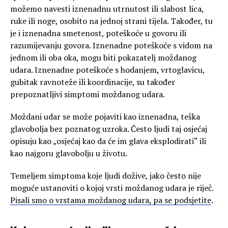
možemo navesti iznenadnu utrnutost ili slabost lica,
ruke ili noge, osobito na jednoj strani tijela. Također, tu
je i iznenadna smetenost, poteškoće u govoru ili
razumijevanju govora. Iznenadne poteškoće s vidom na
jednom ili oba oka, mogu biti pokazatelj moždanog
udara. Iznenadne poteškoće s hodanjem, vrtoglavicu,
gubitak ravnoteže ili koordinacije, su također
prepoznatljivi simptomi moždanog udara.
Moždani udar se može pojaviti kao iznenadna, teška
glavobolja bez poznatog uzroka. Često ljudi taj osjećaj
opisuju kao „osjećaj kao da će im glava eksplodirati“ ili
kao najgoru glavobolju u životu.
Temeljem simptoma koje ljudi dožive, jako često nije
moguće ustanoviti o kojoj vrsti moždanog udara je riječ.
Pisali smo o vrstama moždanog udara, pa se podsjetite
.