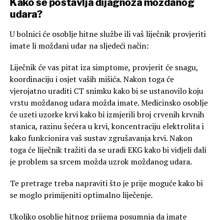
Kako se postavlja dijagnoza moždanog
udara?
U bolnici će osoblje hitne službe ili vaš liječnik provjeriti
imate li moždani udar na sljedeći način:
Liječnik će vas pitat iza simptome, provjerit će snagu,
koordinaciju i osjet vaših mišića. Nakon toga će
vjerojatno uraditi CT snimku kako bi se ustanovilo koju
vrstu moždanog udara možda imate. Medicinsko osoblje
će uzeti uzorke krvi kako bi izmjerili broj crvenih krvnih
stanica, razinu šećera u krvi, koncentraciju elektrolita i
kako funkcionira vaš sustav zgrušavanja krvi. Nakon
toga će liječnik tražiti da se uradi EKG kako bi vidjeli dali
je problem sa srcem možda uzrok moždanog udara.
Te pretrage treba napraviti što je prije moguće kako bi
se moglo primijeniti optimalno liječenje.
Ukoliko osoblje hitnog prijema posumnja da imate