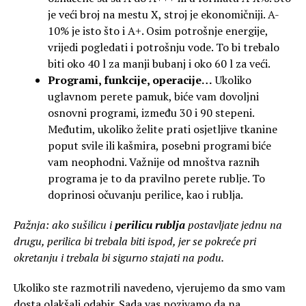
je veći broj na mestu X, stroj je ekonomičniji. A-
10% je isto što i A+. Osim potrošnje energije,
vrijedi pogledati i potrošnju vode. To bi trebalo
biti oko 40 l za manji bubanj i oko 60 l za veći.
Programi, funkcije, operacije…
Ukoliko
uglavnom perete pamuk, biće vam dovoljni
osnovni programi, između 30 i 90 stepeni.
Međutim, ukoliko želite prati osjetljive tkanine
poput svile ili kašmira, posebni programi biće
vam neophodni. Važnije od mnoštva raznih
programa je to da pravilno perete rublje. To
doprinosi očuvanju perilice, kao i rublja.
Pažnja: ako sušilicu i
perilicu rublja
postavljate jednu na
drugu, perilica bi trebala biti ispod, jer se pokreće pri
okretanju i trebala bi sigurno stajati na podu.
Ukoliko ste razmotrili navedeno, vjerujemo da smo vam
dosta olakšali odabir. Sada vas pozivamo da na