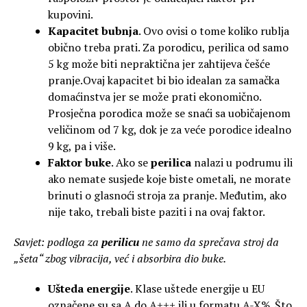
kupovini.
Kapacitet bubnja
. Ovo ovisi o tome koliko rublja
obično treba prati. Za porodicu, perilica od samo
5 kg može biti nepraktična jer zahtijeva češće
pranje.Ovaj kapacitet bi bio idealan za samačka
domaćinstva jer se može prati ekonomično.
Prosječna porodica može se snaći sa uobičajenom
veličinom od 7 kg, dok je za veće porodice idealno
9 kg, pa i više.
Faktor buke
. Ako se
perilica
nalazi u podrumu ili
ako nemate susjede koje biste ometali, ne morate
brinuti o glasnoći stroja za pranje. Međutim, ako
nije tako, trebali biste paziti i na ovaj faktor.
Savjet: podloga za
perilicu
ne samo da sprečava stroj da
„šeta“ zbog vibracija, već i absorbira dio buke.
Ušteda energije
. Klase uštede energije u EU
označene su sa A do A+++ ili u formatu A-X%. Što