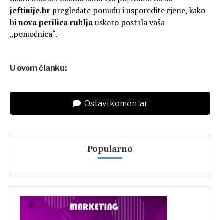
jeftinije.hr
pregledate ponudu i usporedite cjene, kako
bi
nova perilica rublja
uskoro postala vaša
„pomoćnica“.
U ovom članku:
Ostavi komentar
Popularno