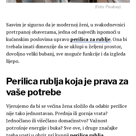
(Foto: Pixabay)
Sasvim je sigurno da je modernoj ženi, u svakodnevnici
pretrpanoj obavezama, jedna od najvećih ispomoći u
kućanskim poslovima upravo
perilica za rublje
. Ona bi
trebala imati dimenzije da se uklopi u željeni prostor,
dovoljno veliki bubanj, sve moguće funkcije i da izgleda
lijepo.
Perilica rublja koja je prava za
vaše potrebe
Vjerujemo da bi se većina žena složilo da odabir perilice
nije tako jednostavan. Prednja ili gornja vrata?
Jednočlano ili višečlano domaćinstvo? Važnost
potrošnje energije i buka? Sve ove, i druge značajke
treba uzeti u obzir pri kupnji
perilice rublja
.