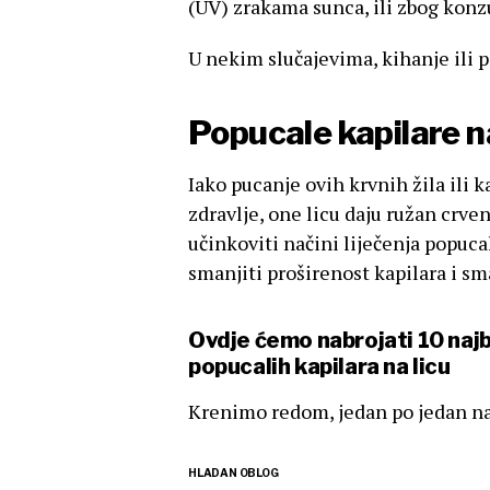
(UV) zrakama sunca, ili zbog konz
U nekim slučajevima, kihanje ili 
Popucale kapilare na
Iako pucanje ovih krvnih žila ili 
zdravlje, one licu daju ružan crve
učinkoviti načini liječenja popuca
smanjiti proširenost kapilara i sm
Ovdje ćemo nabrojati 10 najb
popucalih kapilara na licu
Krenimo redom, jedan po jedan nači
HLADAN OBLOG