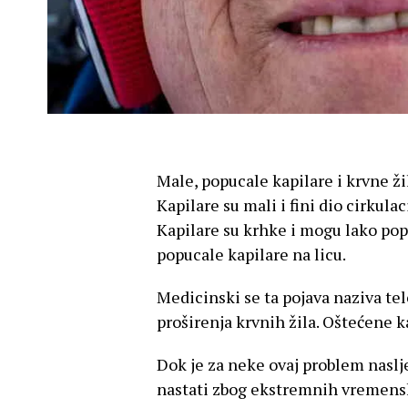
Male, popucale kapilare i krvne žil
Kapilare su mali i fini dio cirkulac
Kapilare su krhke i mogu lako po
popucale kapilare na licu.
Medicinski se ta pojava naziva tel
proširenja krvnih žila. Oštećene ka
Dok je za neke ovaj problem naslj
nastati zbog ekstremnih vremenski