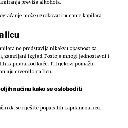
umiranja previše alkohola.
povraćanje može uzrokovati pucanje kapilara.
 licu
kapilara ne predstavlja nikakvu opasnost za
ni, zamrljani izgled. Postoje mnogi jednostavni i
lih kapilara kod kuće. Ti lijekovi pomažu
anjuju crvenilo na licu.
oljih načina kako se osloboditi
n da se riješite popucalih kapilara na licu.