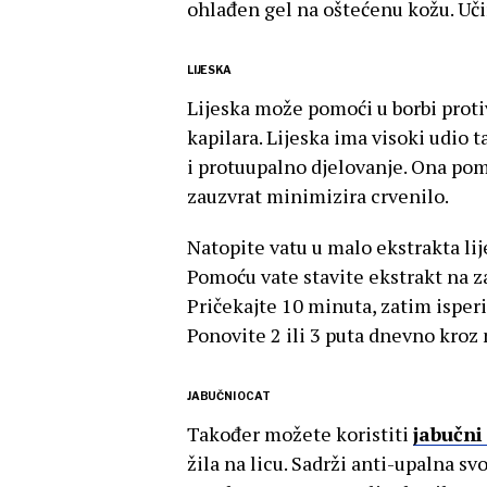
ohlađen gel na oštećenu kožu. Uči
LIJESKA
Lijeska može pomoći u borbi protiv
kapilara. Lijeska ima visoki udio t
i protuupalno djelovanje. Ona pom
zauzvrat minimizira crvenilo.
Natopite vatu u malo ekstrakta lij
Pomoću vate stavite ekstrakt na z
Pričekajte 10 minuta, zatim ispe
Ponovite 2 ili 3 puta dnevno kroz
JABUČNI OCAT
Također možete koristiti
jabučni
žila na licu. Sadrži anti-upalna s