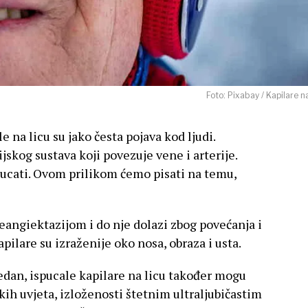
Foto: Pixabay / Kapilare na
e na licu su jako česta pojava kod ljudi.
ijskog sustava koji povezuje vene i arterije.
pucati. Ovom prilikom ćemo pisati na temu,
eangiektazijom i do nje dolazi zbog povećanja i
pilare su izraženije oko nosa, obraza i usta.
edan, ispucale kapilare na licu također mogu
h uvjeta, izloženosti štetnim ultraljubičastim