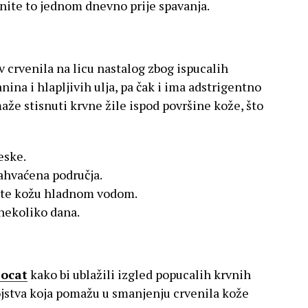
nite to jednom dnevno prije spavanja.
 crvenila na licu nastalog zbog ispucalih
anina i hlapljivih ulja, pa čak i ima adstrigentno
aže stisnuti krvne žile ispod površine kože, što
eske.
ahvaćena područja.
rite kožu hladnom vodom.
 nekoliko dana.
 ocat
kako bi ublažili izgled popucalih krvnih
vojstva koja pomažu u smanjenju crvenila kože