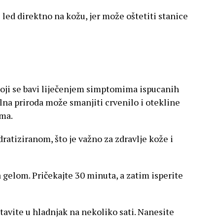
 led direktno na kožu, jer može oštetiti stanice
 koji se bavi liječenjem simptomima ispucanih
lna priroda može smanjiti crvenilo i otekline
ama.
ratiziranom, što je važno za zdravlje kože i
a gelom. Pričekajte 30 minuta, a zatim isperite
 stavite u hladnjak na nekoliko sati. Nanesite