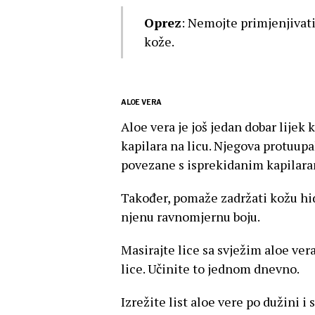
Oprez
: Nemojte primjenjivati
kože.
ALOE VERA
Aloe vera je još jedan dobar lijek
kapilara na licu. Njegova protuupa
povezane s isprekidanim kapilar
Također, pomaže zadržati kožu hid
njenu ravnomjernu boju.
Masirajte lice sa svježim aloe ver
lice. Učinite to jednom dnevno.
Izrežite list aloe vere po dužini i