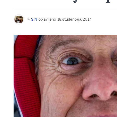
>
S N
objavljeno
18 studenoga, 2017