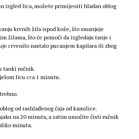
an izgled lica, možete primijeniti hladan oblog
nju krvnih žila ispod kože, što smanjuje
tim žilama, što će pomoći da izgledaju tanje i
e crvenilo nastalo pucanjem kapilara ili zbog
 tanki ručnik.
ijelom licu cca 1 minutu.
trebno.
oblog od rashlađenog čaja od kamilice.
njaku na 20 minuta, a zatim umočite čisti ručnik
koliko minuta.