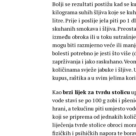
Bolji se rezultati postižu kad se 
kilograma suhih šljiva koje se kuhaj
litre. Prije i poslije jela piti po 1
skuhanih smokava i šljiva. Preosta
između obroka ili u toku sutrašnje
mogu biti razmjerno veće ili manje
bolesti potrebno je jesti što više (
zaprživanja i jako raskuhano. Ve
količinama svježe jabuke i šljive. U
kupus, raštika a u svim jelima kori
Kao
brzi lijek za tvrdu stolicu
up
vode stavi se po 100 g zobi i pšeni
hrani, a tekućinu piti umjesto vod
koji se priprema od jednakih koli
liječenja tvrde stolice obroci moraj
fizičkih i psihičkih napora te bor