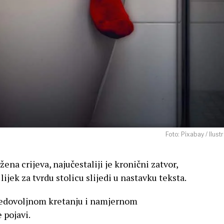
Foto: Pixabay / Ilustr
ena crijeva, najučestaliji je kronični zatvor,
 lijek za tvrdu stolicu slijedi u nastavku teksta.
u nedovoljnom kretanju i namjernom
 pojavi.