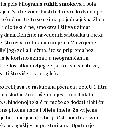
kuha pola kilograma
suhih smokava
i pola
u u 3 litre vode. Pustiti da uvri do dvije i pol
 dl tekućine. Uz to se uzima po jedna jušna žlica
li dio tekućine, smokava i šljiva uzimati
g dana. Količine navedenih sastojaka u lijeku
, što ovisi o stupnju oboljenja. Za vrijeme
divljeg) zelja i ječma, što se priprema bez
oma je korisno uzimati u neograničenim
 nedostatku divljeg zelja, korisni su blitva,
stiti što više crvenog luka.
otrebljava se raskuhana pšenica i zob. U 1 litru
ce i skuha. Zob i pšenicu jesti kao dodatak
e. Ohlađenoj tekućini može se dodati slabi čaj
čina pitome nane i bijele imele. Za vrijeme
u biti manji a učestaliji. Osloboditi se svih
avka u zagušljivim prostorijama. Uputno je