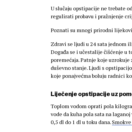
U slučaju opstipacije ne trebate o
regulirati probavu i pražnjenje cri
Poznati su mnogi prirodni lijekovi
Zdravi se ljudi u 24 sata jednom il
Događa se i učestalije čišćenje u 
poremećaja. Patnje koje uzrokuje z
duševno stanje. Ljudi s opstipacijom
koje ponajvećma boluju radnici koj
Liječenje opstipacije uz pom
Toplom vodom oprati pola kilograma
vode da kuha pola sata na laganoj v
0,5 dl do 1 dl u toku dana.
Smokve 