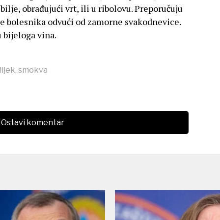
ilje, obrađujući vrt, ili u ribolovu. Preporučuju
 će bolesnika odvući od zamorne svakodnevice.
 bijeloga vina.
lijek
,
smokva
Ostavi komentar