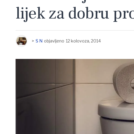
lijek za dobru pr
>
S N
objavljeno
12 kolovoza, 2014