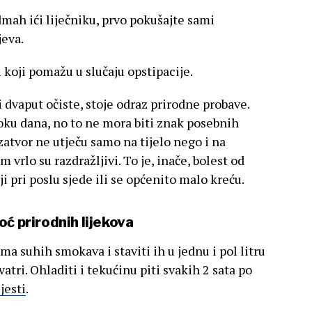
dmah ići liječniku, prvo pokušajte sami
jeva.
 koji pomažu u slučaju opstipacije.
i dvaput očiste, stoje odraz prirodne probave.
toku dana, no to ne mora biti znak posebnih
atvor ne utječu samo na tijelo nego i na
 vrlo su razdražljivi. To je, inače, bolest od
i pri poslu sjede ili se općenito malo kreću.
oć prirodnih lijekova
 suhih smokava i staviti ih u jednu i pol litru
atri. Ohladiti i tekućinu piti svakih 2 sata po
jesti
.