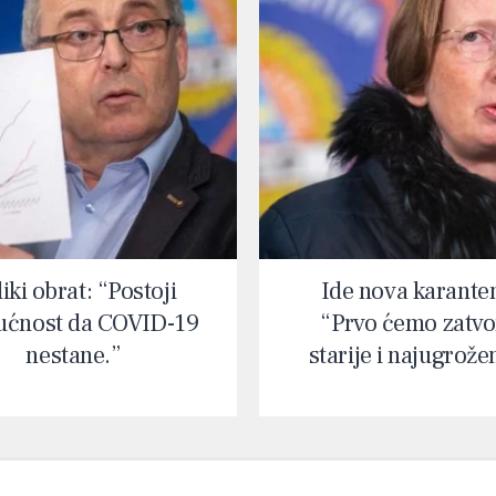
iki obrat: “Postoji
Ide nova karante
ćnost da COVID-19
“Prvo ćemo zatvor
nestane.”
starije i najugrože