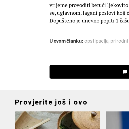
vrijeme provoditi berući ljekovito b
se, uglavnom, lagani poslovi koji
Dopušteno je dnevno popiti 1 čašu
U ovom članku:
opstipacija
,
prirodni 
Provjerite još i ovo