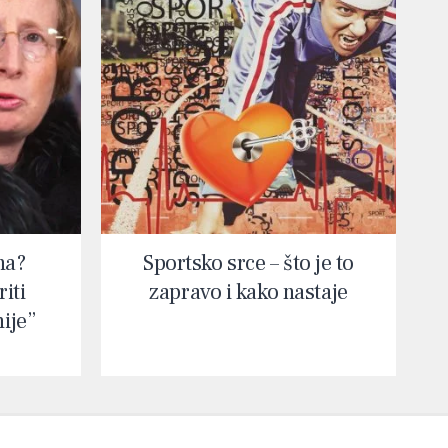
na?
Sportsko srce – što je to
iti
zapravo i kako nastaje
nije”