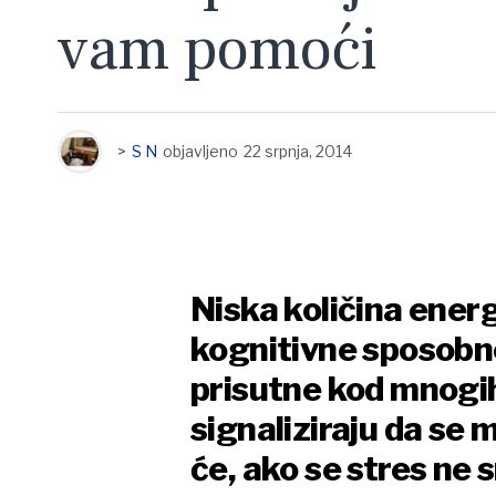
vam pomoći
>
S N
objavljeno
22 srpnja, 2014
Niska količina energ
kognitivne sposobn
prisutne kod mnogih
signaliziraju da se 
će, ako se stres ne 