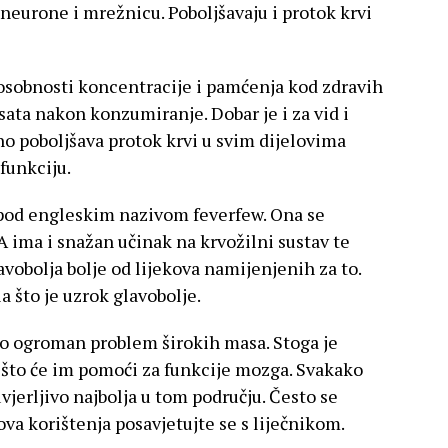
, neurone i mrežnicu. Poboljšavaju i protok krvi
osobnosti koncentracije i pamćenja kod zdravih
 sata nakon konzumiranje. Dobar je i za vid i
no poboljšava protok krvi u svim dijelovima
sfunkciju.
a pod engleskim nazivom feverfew. Ona se
A ima i snažan učinak na krvožilni sustav te
avobolja bolje od lijekova namijenjenih za to.
a što je uzrok glavobolje.
ao ogroman problem širokih masa. Stoga je
što će im pomoći za funkcije mozga. Svakako
uvjerljivo najbolja u tom području. Često se
hova korištenja posavjetujte se s liječnikom.