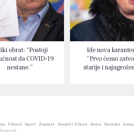
iki obrat: “Postoji
Ide nova karante
ćnost da COVID-19
“Prvo ćemo zatvor
nestane.”
starije i najugrože
nja
Filmovi
Sport
Znanost
Savjeti i Trikovi
Astro
Kontakt
kama
 Reserved