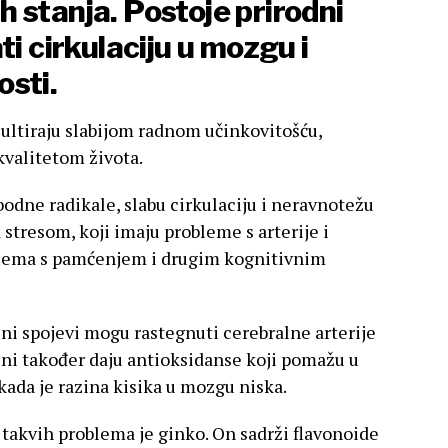
 stanja. Postoje prirodni
ti cirkulaciju u mozgu i
sti.
ultiraju slabijom radnom učinkovitošću,
valitetom života.
bodne radikale, slabu cirkulaciju i neravnotežu
d stresom, koji imaju probleme s arterije i
blema s pamćenjem i drugim kognitivnim
eni spojevi mogu rastegnuti cerebralne arterije
 Oni također daju antioksidanse koji pomažu u
 kada je razina kisika u mozgu niska.
 takvih problema je ginko. On sadrži flavonoide