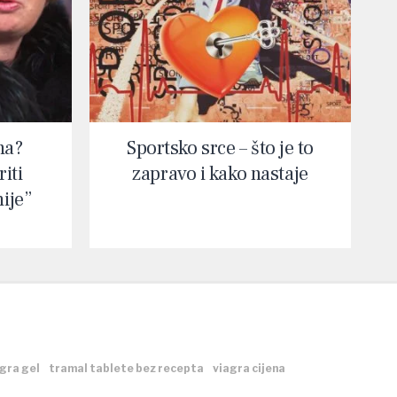
na?
Sportsko srce – što je to
iti
zapravo i kako nastaje
nije”
gra gel
tramal tablete bez recepta
viagra cijena