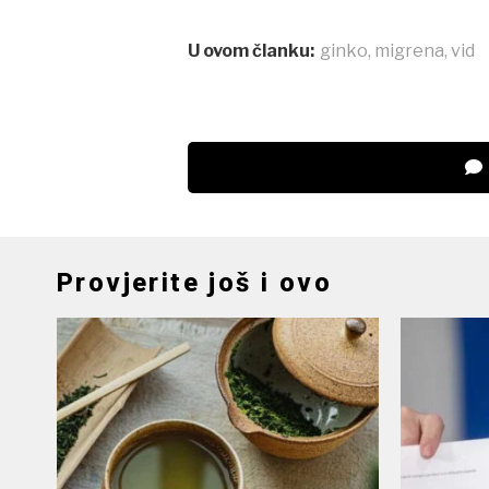
U ovom članku:
ginko
,
migrena
,
vid
Provjerite još i ovo