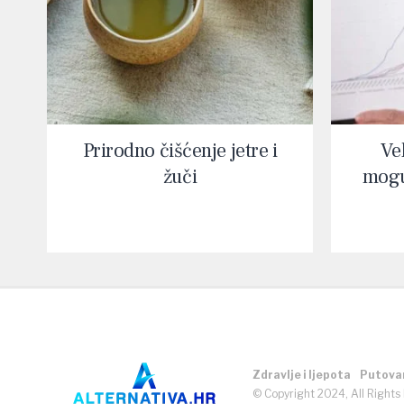
Prirodno čišćenje jetre i
Vel
žuči
mogu
Zdravlje i ljepota
Putova
© Copyright 2024, All Rights