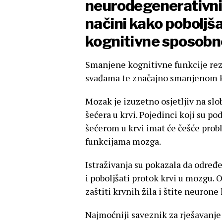
neurodegenerativnih
načini kako poboljša
kognitivne sposobno
Smanjene kognitivne funkcije rez
svađama te značajno smanjenom k
Mozak je izuzetno osjetljiv na slo
šećera u krvi. Pojedinci koji su po
šećerom u krvi imat će češće pro
funkcijama mozga.
Istraživanja su pokazala da određ
i poboljšati protok krvi u mozgu.
zaštiti krvnih žila i štite neurone
Najmoćniji saveznik za rješavanje