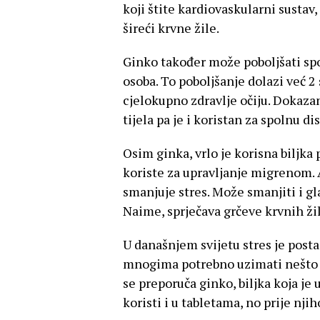
koji štite kardiovaskularni sustav
šireći krvne žile.
Ginko također može poboljšati sp
osoba. To poboljšanje dolazi već 2
cjelokupno zdravlje očiju. Dokaza
tijela pa je i koristan za spolnu di
Osim ginka, vrlo je korisna biljk
koriste za upravljanje migrenom. 
smanjuje stres. Može smanjiti i gl
Naime, sprječava grčeve krvnih žil
U današnjem svijetu stres je post
mnogima potrebno uzimati nešto 
se preporuča ginko, biljka koja je 
koristi i u tabletama, no prije nji