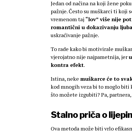
Jedan od načina na koji žene pokuš
pažnje. Često su muškarci ti koji 
vremenom taj
“lov” više nije po
romantični u dokazivanju ljuba
uskraćivanje pažnje.
To rade kako bi motivirale muškar
vjerojatno nije najpametnija, jer
u
kontra efekt
.
Istina, neke
muškarce će to sva
kod mnogih veza bi to moglo biti
što možete izgubiti? Pa, partnera,
Stalno priča o lijepi
Ova metoda može biti vrlo efikasna