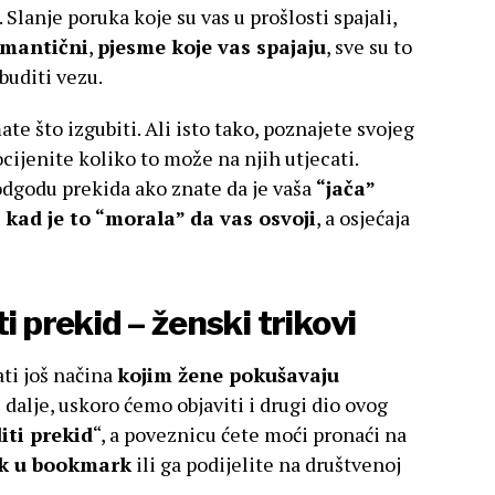
). Slanje poruka koje su vas u prošlosti spajali,
mantični
,
pjesme koje vas spajaju
, sve su to
buditi vezu.
e što izgubiti. Ali isto tako, poznajete svojeg
ijenite koliko to može na njih utjecati.
odgodu prekida ako znate da je vaša
“jača”
kad je to “morala” da vas osvoji
, a osjećaja
i prekid – ženski trikovi
ati još načina
kojim žene pokušavaju
s dalje, uskoro ćemo objaviti i drugi dio ovog
ti prekid
“, a poveznicu ćete moći pronaći na
ak u bookmark
ili ga podijelite na društvenoj