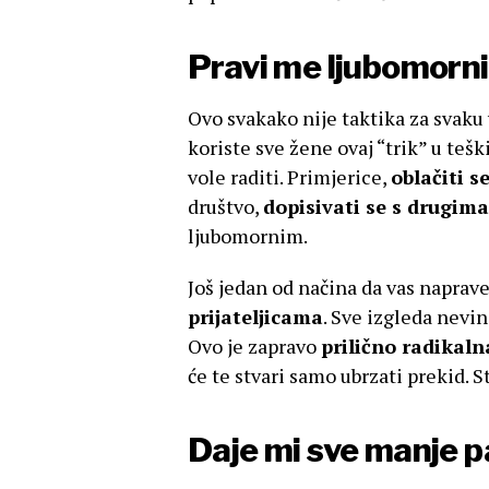
Pravi me ljubomorn
Ovo svakako nije taktika za svaku
koriste sve žene ovaj “trik” u teš
vole raditi. Primjerice,
oblačiti s
društvo,
dopisivati se s drugim
ljubomornim.
Još jedan od načina da vas naprav
prijateljicama
. Sve izgleda nevin
Ovo je zapravo
prilično radikaln
će te stvari samo ubrzati prekid. St
Daje mi sve manje p