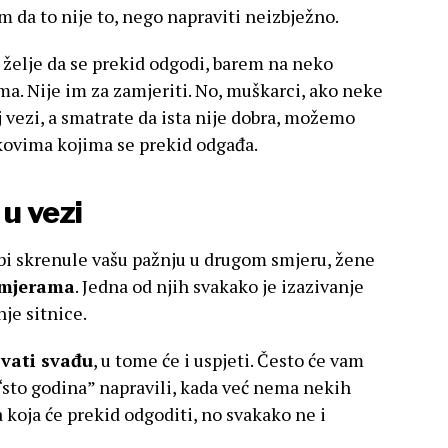
m da to nije to, nego napraviti neizbježno.
 želje da se prekid odgodi, barem na neko
ma. Nije im za zamjeriti. No, muškarci, ako neke
oj vezi, a smatrate da ista nije dobra, možemo
ikovima kojima se prekid odgađa.
u vezi
bi skrenule vašu pažnju u drugom smjeru, žene
 mjerama
. Jedna od njih svakako je izazivanje
nje sitnice.
zvati svađu
, u tome će i uspjeti. Često će vam
 “sto godina” napravili, kada već nema nekih
 koja će prekid odgoditi, no svakako ne i