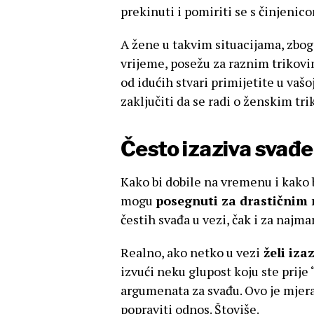
prekinuti i pomiriti se s činjenico
A žene u takvim situacijama, zbog
vrijeme, posežu za raznim trikovi
od idućih stvari primijetite u vaš
zaključiti da se radi o ženskim tr
Često izaziva svađe 
Kako bi dobile na vremenu i kako 
mogu
posegnuti za drastičnim
čestih svađa u vezi, čak i za najma
Realno, ako netko u vezi
želi iza
izvući neku glupost koju ste prije
argumenata za svađu. Ovo je mjera
popraviti odnos. Štoviše.