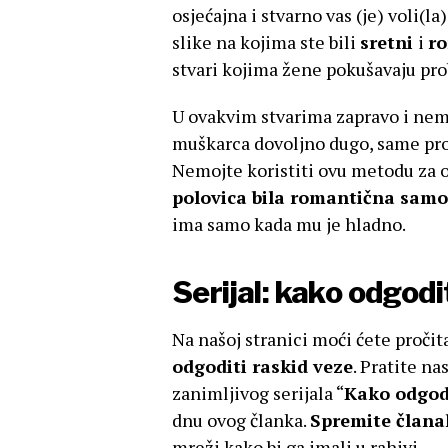
osjećajna i stvarno vas (je) voli(la
slike na kojima ste bili
sretni
i
ro
stvari kojima žene pokušavaju pro
U ovakvim stvarima zapravo i nemat
muškarca dovoljno dugo, same proc
Nemojte koristiti ovu metodu za 
polovica bila romantična samo 
ima samo kada mu je hladno.
Serijal: kako odgodit
Na našoj stranici moći ćete pročit
odgoditi raskid veze
. Pratite na
zanimljivog serijala “
Kako odgodi
dnu ovog članka.
Spremite član
mreži kako bi ga imali u rahivi.