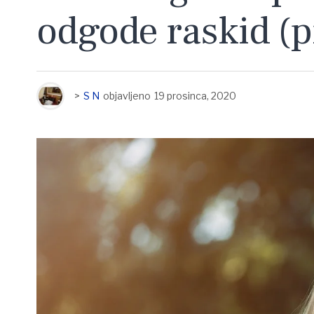
odgode raskid (p
>
S N
objavljeno
19 prosinca, 2020