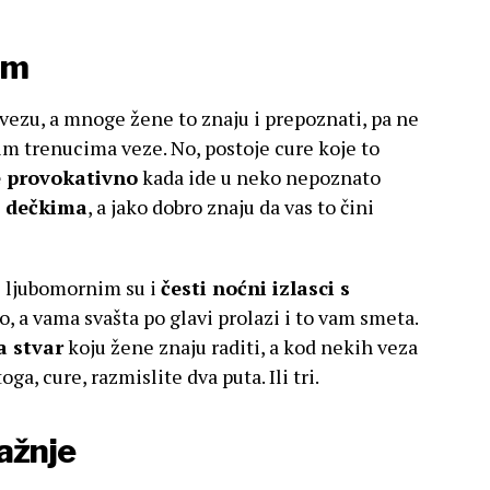
im
 vezu, a mnoge žene to znaju i prepoznati, pa ne
kim trenucima veze. No, postoje cure koje to
e provokativno
kada ide u neko nepoznato
a dečkima
, a jako dobro znaju da vas to čini
e ljubomornim su i
česti noćni izlasci s
o, a vama svašta po glavi prolazi i to vam smeta.
a stvar
koju žene znaju raditi, a kod nekih veza
oga, cure, razmislite dva puta. Ili tri.
ažnje