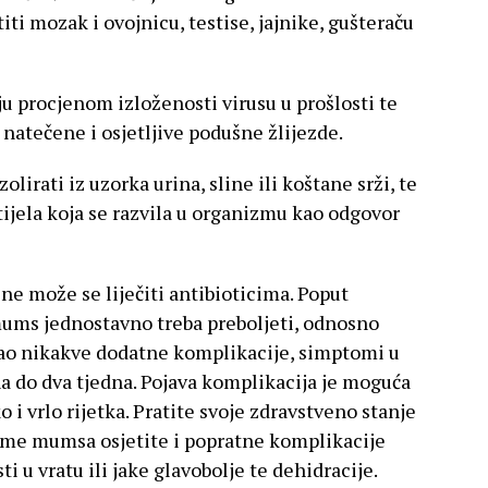
iti mozak i ovojnicu, testise, jajnike, gušteraču
ju procjenom izloženosti virusu u prošlosti te
natečene i osjetljive podušne žlijezde.
irati iz uzorka urina, sline ili koštane srži, te
itijela koja se razvila u organizmu kao odgovor
ne može se liječiti antibioticima. Poput
mums jednostavno treba preboljeti, odnosno
ao nikakve dodatne komplikacije, simptomi u
na do dva tjedna. Pojava komplikacija je moguća
ko i vrlo rijetka. Pratite svoje zdravstveno stanje
tome mumsa osjetite i popratne komplikacije
 u vratu ili jake glavobolje te dehidracije.