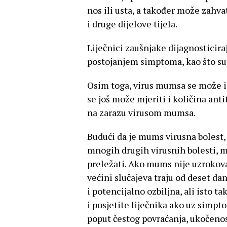
nos ili usta, a također može zahvat
i druge dijelove tijela.
Liječnici zaušnjake dijagnosticira
postojanjem simptoma, kao što su 
Osim toga, virus mumsa se može izol
se još može mjeriti i količina ant
na zarazu virusom mumsa.
Budući da je mums virusna bolest, 
mnogih drugih virusnih bolesti, 
preležati. Ako mums nije uzrokov
većini slučajeva traju od deset da
i potencijalno ozbiljna, ali isto ta
i posjetite liječnika ako uz simp
poput čestog povraćanja, ukočenosti