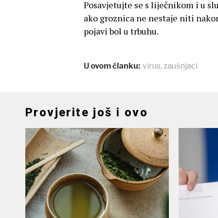
Posavjetujte se s liječnikom i u sl
ako groznica ne nestaje niti nakon 
pojavi bol u trbuhu.
U ovom članku:
virus
,
zaušnjaci
Provjerite još i ovo