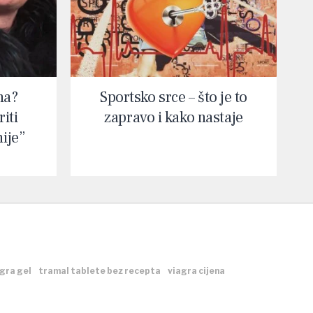
na?
Sportsko srce – što je to
iti
zapravo i kako nastaje
nije”
gra gel
tramal tablete bez recepta
viagra cijena