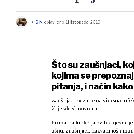
>
S N
objavljeno
11 listopada, 2016
Što su zaušnjaci, koj
kojima se prepoznaj
pitanja, i način kako
Zaušnjaci su zarazna virusna infe
žlijezda slinovnica.
Primarna funkcija ovih žlijezda je 
ušiju. Zaušnjaci, nazvani još i mu