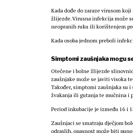
Kada dođe do zaraze virusom koji 
žlijezde. Virusna infekcija može 
neopranih ruku ili korištenjem p
Kada osoba jednom preboli infekci
Simptomi zaušnjaka mogu se 
Otečene i bolne žlijezde slinovnic
zaušnjake može se javiti visoka te
Također, simptomi zaušnjaka su i s
žvakanja ili gutanja te mučnina i 
Period inkubacije je između 16 i 18
Zaušnjaci se smatraju dječjom bole
odraslih, opasnost može biti puno