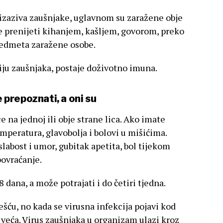
izaziva zaušnjake, uglavnom su zaražene obje
se prenijeti kihanjem, kašljem, govorom, preko
redmeta zaražene osobe.
ju zaušnjaka, postaje doživotno imuna.
prepoznati, a oni su
e na jednoj ili obje strane lica. Ako imate
mperatura, glavobolja i bolovi u mišićima.
labost i umor, gubitak apetita, bol tijekom
povraćanje.
 dana, a može potrajati i do četiri tjedna.
šću, no kada se virusna infekcija pojavi kod
 veća. Virus zaušnjaka u organizam ulazi kroz