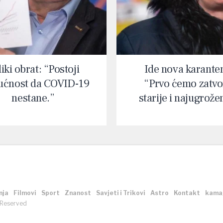
iki obrat: “Postoji
Ide nova karante
ćnost da COVID-19
“Prvo ćemo zatvor
nestane.”
starije i najugrože
nja
Filmovi
Sport
Znanost
Savjeti i Trikovi
Astro
Kontakt
kama
 Reserved