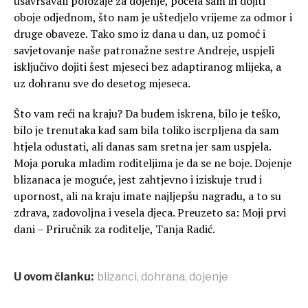
usavršavali položaje za dojenje, počela sam ih dojiti
oboje odjednom, što nam je uštedjelo vrijeme za odmor i
druge obaveze. Tako smo iz dana u dan, uz pomoć i
savjetovanje naše patronažne sestre Andreje, uspjeli
isključivo dojiti šest mjeseci bez adaptiranog mlijeka, a
uz dohranu sve do desetog mjeseca.
Što vam reći na kraju? Da budem iskrena, bilo je teško,
bilo je trenutaka kad sam bila toliko iscrpljena da sam
htjela odustati, ali danas sam sretna jer sam uspjela.
Moja poruka mladim roditeljima je da se ne boje. Dojenje
blizanaca je moguće, jest zahtjevno i iziskuje trud i
upornost, ali na kraju imate najljepšu nagradu, a to su
zdrava, zadovoljna i vesela djeca. Preuzeto sa: Moji prvi
dani – Priručnik za roditelje, Tanja Radić.
U ovom članku:
blizanci
,
dohrana
,
dojenje