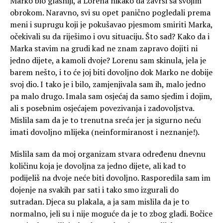
Marko bio glasniji, a Lorena nikako da završi sa svojim
obrokom. Naravno, svi su opet panično pogledali prema
meni i suprugu koji je pokušavao pjesmom smiriti Marka,
očekivali su da riješimo i ovu situaciju. Što sad? Kako da i
Marka stavim na grudi kad ne znam zapravo dojiti ni
jedno dijete, a kamoli dvoje? Lorenu sam skinula, jela je
barem nešto, i to će joj biti dovoljno dok Marko ne dobije
svoj dio. I tako je i bilo, zamjenjivala sam ih, malo jedno
pa malo drugo. Imala sam osjećaj da samo sjedim i dojim,
ali s posebnim osjećajem povezivanja i zadovoljstva.
Mislila sam da je to trenutna sreća jer ja sigurno neću
imati dovoljno mlijeka (neinformiranost i neznanje!).
Mislila sam da moj organizam stvara određenu dnevnu
količinu koja je dovoljna za jedno dijete, ali kad to
podijeliš na dvoje neće biti dovoljno. Rasporedila sam im
dojenje na svakih par sati i tako smo izgurali do
sutradan. Djeca su plakala, a ja sam mislila da je to
normalno, jeli su i nije moguće da je to zbog gladi. Bočice