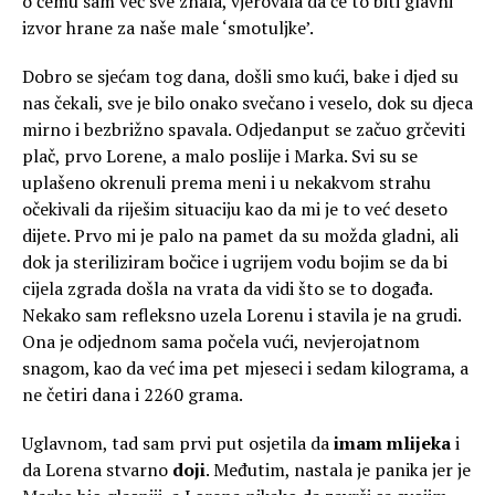
o čemu sam već sve znala, vjerovala da će to biti glavni
izvor hrane za naše male ‘smotuljke’.
Dobro se sjećam tog dana, došli smo kući, bake i djed su
nas čekali, sve je bilo onako svečano i veselo, dok su djeca
mirno i bezbrižno spavala. Odjedanput se začuo grčeviti
plač, prvo Lorene, a malo poslije i Marka. Svi su se
uplašeno okrenuli prema meni i u nekakvom strahu
očekivali da riješim situaciju kao da mi je to već deseto
dijete. Prvo mi je palo na pamet da su možda gladni, ali
dok ja steriliziram bočice i ugrijem vodu bojim se da bi
cijela zgrada došla na vrata da vidi što se to događa.
Nekako sam refleksno uzela Lorenu i stavila je na grudi.
Ona je odjednom sama počela vući, nevjerojatnom
snagom, kao da već ima pet mjeseci i sedam kilograma, a
ne četiri dana i 2260 grama.
Uglavnom, tad sam prvi put osjetila da
imam mlijeka
i
da Lorena stvarno
doji
. Međutim, nastala je panika jer je