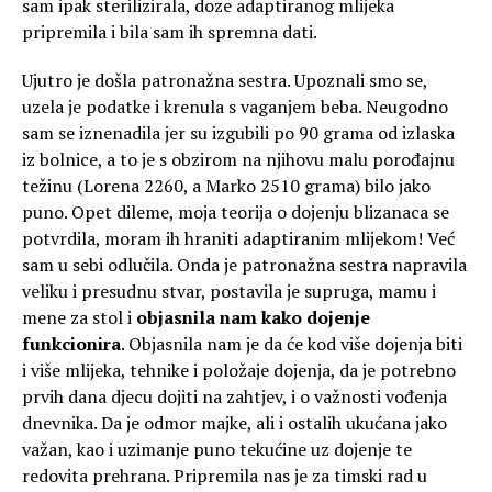
sam ipak sterilizirala, doze adaptiranog mlijeka
pripremila i bila sam ih spremna dati.
Ujutro je došla patronažna sestra. Upoznali smo se,
uzela je podatke i krenula s vaganjem beba. Neugodno
sam se iznenadila jer su izgubili po 90 grama od izlaska
iz bolnice, a to je s obzirom na njihovu malu porođajnu
težinu (Lorena 2260, a Marko 2510 grama) bilo jako
puno. Opet dileme, moja teorija o dojenju blizanaca se
potvrdila, moram ih hraniti adaptiranim mlijekom! Već
sam u sebi odlučila. Onda je patronažna sestra napravila
veliku i presudnu stvar, postavila je supruga, mamu i
mene za stol i
objasnila nam kako dojenje
funkcionira
. Objasnila nam je da će kod više dojenja biti
i više mlijeka, tehnike i položaje dojenja, da je potrebno
prvih dana djecu dojiti na zahtjev, i o važnosti vođenja
dnevnika. Da je odmor majke, ali i ostalih ukućana jako
važan, kao i uzimanje puno tekućine uz dojenje te
redovita prehrana. Pripremila nas je za timski rad u