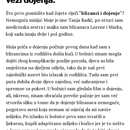
Što prvo pomislite kad čujete riječi “
blizanci i dojenje
“?
Nemoguća misija! Moje je ime Tanja Radić, po struci sam
medicinska sestra i majka sam blizanaca Lorene i Marka,
koji sada imaju dvije i pol godine.
Moja priča o dojenju počinje prvog dana kad sam s
blizancima iz rodilišta došla kući. U bolnici nisam mogla
dojiti zbog komplikacije poslije poroda, djeca su bila
smještena na dječjem odjelu, tako da je naš prvi
zajednički susret bio izlazak iz rodilišta. Tada sam prvi
puta dobila dvoje djece zajedno, već nahranjene i
spremne za pokret. U bolnici sam gledala film o dojenju,
ali, iskreno, nisam obraćala previše pažnje jer sam već
stvorila sliku o tome da je dojenje blizanaca nemoguće,
pogotovo meni koja nemam ni osjećaj da mi navire
mlijeko. Po izlasku iz bolnice prvo smo svratili u
ljekarnu, kupili adaptirano mlijeko i bočice jer je to nešto