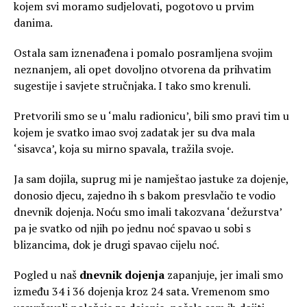
kojem svi moramo sudjelovati, pogotovo u prvim
danima.
Ostala sam iznenađena i pomalo posramljena svojim
neznanjem, ali opet dovoljno otvorena da prihvatim
sugestije i savjete stručnjaka. I tako smo krenuli.
Pretvorili smo se u ‘malu radionicu’, bili smo pravi tim u
kojem je svatko imao svoj zadatak jer su dva mala
‘sisavca’, koja su mirno spavala, tražila svoje.
Ja sam dojila, suprug mi je namještao jastuke za dojenje,
donosio djecu, zajedno ih s bakom presvlačio te vodio
dnevnik dojenja. Noću smo imali takozvana ‘dežurstva’
pa je svatko od njih po jednu noć spavao u sobi s
blizancima, dok je drugi spavao cijelu noć.
Pogled u naš
dnevnik dojenja
zapanjuje, jer imali smo
između 34 i 36 dojenja kroz 24 sata. Vremenom smo