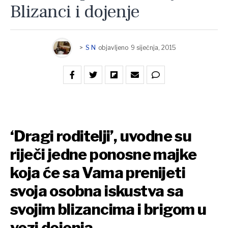
Blizanci i dojenje
>
S N
objavljeno
9 siječnja, 2015
‘Dragi roditelji’, uvodne su
riječi jedne ponosne majke
koja će sa Vama prenijeti
svoja osobna iskustva sa
svojim blizancima i brigom u
vezi dojenja.