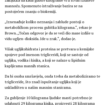
zaključka da kada gubite kilograme vi u stvari izdišete
masnoću. Spomenuto istraživanje bazira se na
postojećem znanju o biokemiji.
„Iznenađuje koliko neznanja i zablude postoji o
metaboličkom procesu gubitka kilograma.“, rekao je
Brown. „Točan odgovor je da se veći dio mase izdiše u
vidu ugljen-dioksida. Ide u zrak.“, dodao je.
Višak ugljikohidrata i proteina se pretvara u kemijske
spojeve pod imenom trigliceridi, koji se sastoje od
ugljika, vodika i kisika, a koji se nalaze u lipidnim
kapljicama masnih stanica.
Da bi osoba smršavjela, onda treba da metaboliziramo te
trigliceride, što znači ispuštanje ugljika koji je
uskladišten u našim masnim stanicama.
Za gubljenje 10 kilograma ljudske masti potrebno je
udahnuti 29 kilograma kisika, proizvesti 28 kilograma