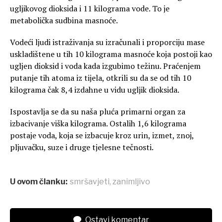
ugljikovog dioksida i 11 kilograma vode. To je
metabolička sudbina masnoće.
Vodeći ljudi istraživanja su izračunali i proporciju mase
uskladištene u tih 10 kilograma masnoće koja postoji kao
ugljen dioksid i voda kada izgubimo težinu. Praćenjem
putanje tih atoma iz tijela, otkrili su da se od tih 10
kilograma čak 8,4 izdahne u vidu ugljik dioksida.
Ispostavlja se da su naša pluća primarni organ za
izbacivanje viška kilograma. Ostalih 1,6 kilograma
postaje voda, koja se izbacuje kroz urin, izmet, znoj,
pljuvačku, suze i druge tjelesne tečnosti.
U ovom članku:
smršavjeti
,
zanimljivo
Ostavi komentar