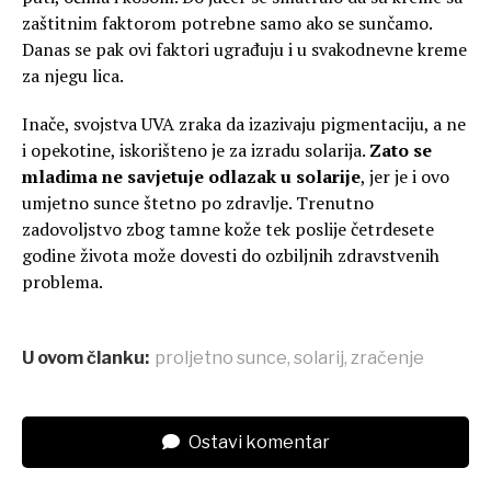
zaštitnim faktorom potrebne samo ako se sunčamo.
Danas se pak ovi faktori ugrađuju i u svakodnevne kreme
za njegu lica.
Inače, svojstva UVA zraka da izazivaju pigmentaciju, a ne
i opekotine, iskorišteno je za izradu solarija.
Zato se
mladima ne savjetuje odlazak u solarije
, jer je i ovo
umjetno sunce štetno po zdravlje. Trenutno
zadovoljstvo zbog tamne kože tek poslije četrdesete
godine života može dovesti do ozbiljnih zdravstvenih
problema.
U ovom članku:
proljetno sunce
,
solarij
,
zračenje
Ostavi komentar