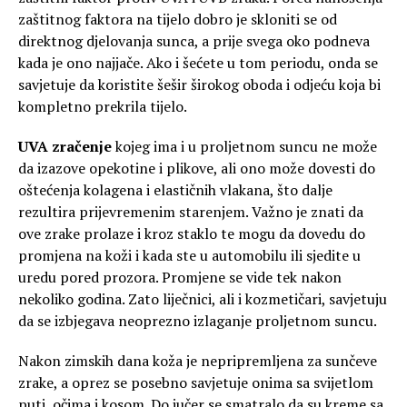
zaštitnog faktora na tijelo dobro je skloniti se od
direktnog djelovanja sunca, a prije svega oko podneva
kada je ono najjače. Ako i šećete u tom periodu, onda se
savjetuje da koristite šešir širokog oboda i odjeću koja bi
kompletno prekrila tijelo.
UVA zračenje
kojeg ima i u proljetnom suncu ne može
da izazove opekotine i plikove, ali ono može dovesti do
oštećenja kolagena i elastičnih vlakana, što dalje
rezultira prijevremenim starenjem. Važno je znati da
ove zrake prolaze i kroz staklo te mogu da dovedu do
promjena na koži i kada ste u automobilu ili sjedite u
uredu pored prozora. Promjene se vide tek nakon
nekoliko godina. Zato liječnici, ali i kozmetičari, savjetuju
da se izbjegava neoprezno izlaganje proljetnom suncu.
Nakon zimskih dana koža je nepripremljena za sunčeve
zrake, a oprez se posebno savjetuje onima sa svijetlom
puti, očima i kosom. Do jučer se smatralo da su kreme sa