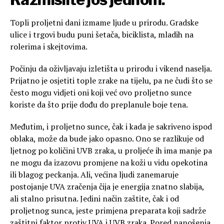
Topli proljetni dani izmame ljude u prirodu. Gradske
ulice i trgovi budu puni šetača, biciklista, mladih na
rolerima i skejtovima.
Počinju da oživljavaju izletišta u prirodu i vikend naselja.
Prijatno je osjetiti tople zrake na tijelu, pa ne čudi što se
često mogu vidjeti oni koji već ovo proljetno sunce
koriste da što prije dođu do preplanule boje tena.
Međutim, i proljetno sunce, čak i kada je sakriveno ispod
oblaka, može da bude jako opasno. Ono se razlikuje od
ljetnog po količini UVB zraka, u proljeće ih ima manje pa
ne mogu da izazovu promjene na koži u vidu opekotina
ili blagog peckanja. Ali, većina ljudi zanemaruje
postojanje UVA zračenja čija je energija znatno slabija,
ali stalno prisutna. Jedini način zaštite, čak i od
proljetnog sunca, jeste primjena preparata koji sadrže
zaštitni faktor protiv UVA i UVB zraka. Pored nanošenja