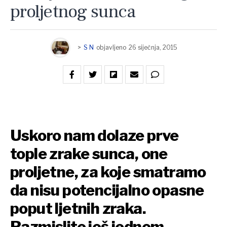
proljetnog sunca
>
S N
objavljeno
26 siječnja, 2015
Uskoro nam dolaze prve
tople zrake sunca, one
proljetne, za koje smatramo
da nisu potencijalno opasne
poput ljetnih zraka.
Razmislite još jednom.