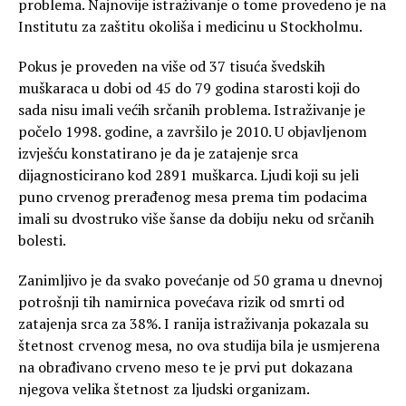
problema. Najnovije istraživanje o tome provedeno je na
Institutu za zaštitu okoliša i medicinu u Stockholmu.
Pokus je proveden na više od 37 tisuća švedskih
muškaraca u dobi od 45 do 79 godina starosti koji do
sada nisu imali većih srčanih problema. Istraživanje je
počelo 1998. godine, a završilo je 2010. U objavljenom
izvješću konstatirano je da je zatajenje srca
dijagnosticirano kod 2891 muškarca. Ljudi koji su jeli
puno crvenog prerađenog mesa prema tim podacima
imali su dvostruko više šanse da dobiju neku od srčanih
bolesti.
Zanimljivo je da svako povećanje od 50 grama u dnevnoj
potrošnji tih namirnica povećava rizik od smrti od
zatajenja srca za 38%. I ranija istraživanja pokazala su
štetnost crvenog mesa, no ova studija bila je usmjerena
na obrađivano crveno meso te je prvi put dokazana
njegova velika štetnost za ljudski organizam.