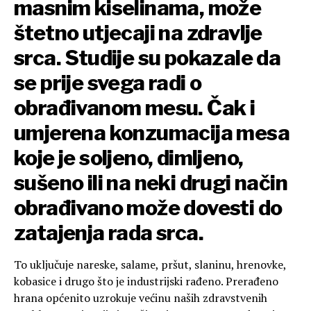
masnim kiselinama, može
štetno utjecaji na zdravlje
srca. Studije su pokazale da
se prije svega radi o
obrađivanom mesu. Čak i
umjerena konzumacija mesa
koje je soljeno, dimljeno,
sušeno ili na neki drugi način
obrađivano može dovesti do
zatajenja rada srca.
To uključuje nareske, salame, pršut, slaninu, hrenovke,
kobasice i drugo što je industrijski rađeno. Prerađeno
hrana općenito uzrokuje većinu naših zdravstvenih