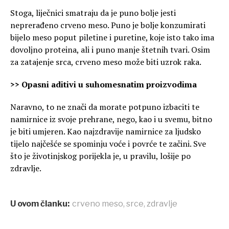
Stoga, liječnici smatraju da je puno bolje jesti
neprerađeno crveno meso. Puno je bolje konzumirati
bijelo meso poput piletine i puretine, koje isto tako ima
dovoljno proteina, ali i puno manje štetnih tvari. Osim
za zatajenje srca, crveno meso može biti uzrok raka.
>> Opasni aditivi u suhomesnatim proizvodima
Naravno, to ne znači da morate potpuno izbaciti te
namirnice iz svoje prehrane, nego, kao i u svemu, bitno
je biti umjeren. Kao najzdravije namirnice za ljudsko
tijelo najčešće se spominju voće i povrće te začini. Sve
što je životinjskog porijekla je, u pravilu, lošije po
zdravlje.
U ovom članku:
crveno meso
,
srce
,
zdravlje