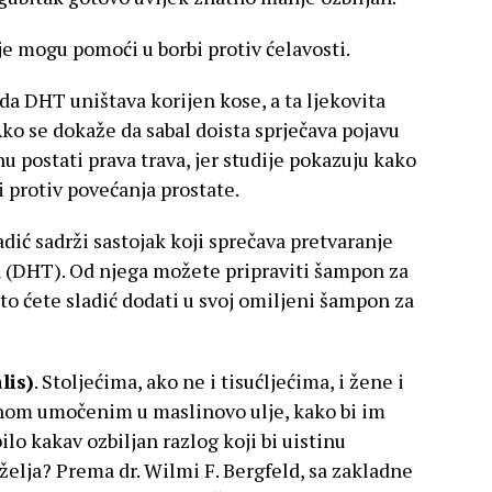
je mogu pomoći u borbi protiv ćelavosti.
da DHT uništava korijen kose, a ta ljekovita
ko se dokaže da sabal doista sprječava pojavu
nu postati prava trava, jer studije pokazuju kako
 protiv povećanja prostate.
sladić sadrži sastojak koji sprečava pretvaranje
n (DHT). Od njega možete pripraviti šampon za
to ćete sladić dodati u svoj omiljeni šampon za
lis)
. Stoljećima, ako ne i tisućljećima, i žene i
nom umočenim u maslinovo ulje, kako bi im
 bilo kakav ozbiljan razlog koji bi uistinu
želja? Prema dr. Wilmi F. Bergfeld, sa zakladne