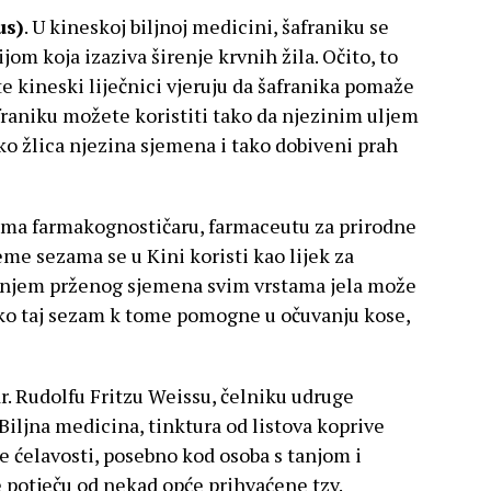
us)
. U kineskoj biljnoj medicini, šafraniku se
om koja izaziva širenje krvnih žila. Očito, to
 te kineski liječnici vjeruju da šafranika pomaže
afraniku možete koristiti tako da njezinim uljem
ko žlica njezina sjemena i tako dobiveni prah
ema farmakognostičaru, farmaceutu za prirodne
eme sezama se u Kini koristi kao lijek za
vanjem prženog sjemena svim vrstama jela može
 ako taj sezam k tome pomogne u očuvanju kose,
r. Rudolfu Fritzu Weissu, čelniku udruge
Biljna medicina, tinktura od listova koprive
 ćelavosti, posebno kod osoba s tanjom i
 potječu od nekad opće prihvaćene tzv.