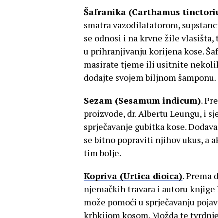
Šafranika (Carthamus tinctori
smatra vazodilatatorom, supstancij
se odnosi i na krvne žile vlasišta,
u prihranjivanju korijena kose. Š
masirate tjeme ili usitnite nekoli
dodajte svojem biljnom šamponu.
Sezam (Sesamum indicum)
. Pr
proizvode, dr. Albertu Leungu, i sj
sprječavanje gubitka kose. Doda
se bitno popraviti njihov ukus, a
tim bolje.
Kopriva (Urtica dioica)
. Prema d
njemačkih travara i autoru knjige 
može pomoći u sprječavanju pojave
krhkijom kosom. Možda te tvrdnje