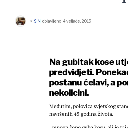
>
S N
objavljeno
4 veljače, 2015
Na gubitak kose utje
predvidjeti. Ponekad
postanu ćelavi, a p
nekolicini.
Međutim, polovica svjetskog stano
navršenih 45 godina života.
I mnoge žene gube kosu, ali je taj