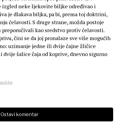
 izgled neke ljekovite biljke određivao i
a je dlakava biljka, pa bi, prema toj doktrini,
anju ćelavosti. S druge strane, možda postoje
u preporučivali kao sredstvo protiv ćelavosti.
privu, čini se da joj pronalaze sve više mogućih
o: uzimanje jedne ili dvije čajne žličice
i dvije šalice čaja od koprive, dnevno sigurno
asište
Ostavi komentar