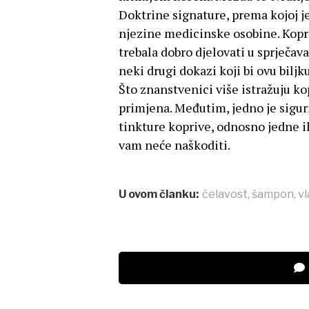
Doktrine signature, prema kojoj je
njezine medicinske osobine. Kopriv
trebala dobro djelovati u sprječav
neki drugi dokazi koji bi ovu biljk
Što znanstvenici više istražuju ko
primjena. Međutim, jedno je sigurn
tinkture koprive, odnosno jedne il
vam neće naškoditi.
U ovom članku:
ćelavost
,
šampon
,
vl