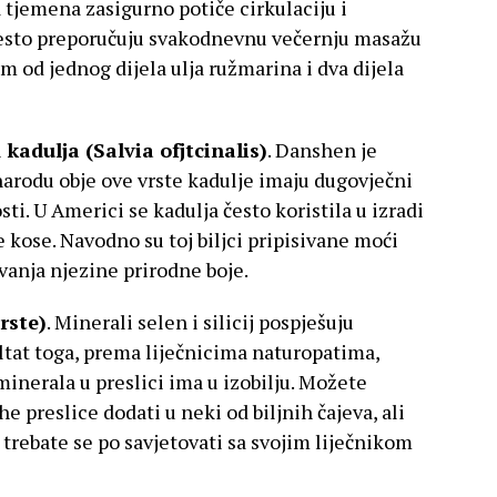
 tjemena zasigurno potiče cirkulaciju i
 često preporučuju svakodnevnu večernju masažu
od jednog dijela ulja ružmarina i dva dijela
i
kadulja (Salvia ofjtcinalis)
. Danshen je
narodu obje ove vrste kadulje imaju dugovječni
ti. U Americi se kadulja često koristila u izradi
 kose. Navodno su toj biljci pripisivane moći
vanja njezine prirodne boje.
rste)
. Minerali selen i silicij pospješuju
ultat toga, prema liječnicima naturopatima,
inerala u preslici ima u izobilju. Možete
he preslice dodati u neki od biljnih čajeva, ali
e trebate se po savjetovati sa svojim liječnikom