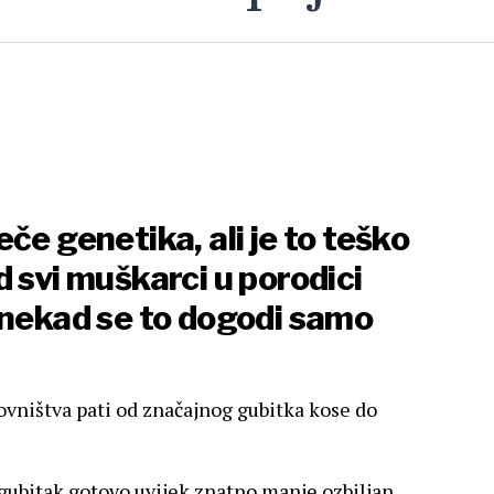
če genetika, ali je to teško
 svi muškarci u porodici
onekad se to dogodi samo
vništva pati od značajnog gubitka kose do
 gubitak gotovo uvijek znatno manje ozbiljan.