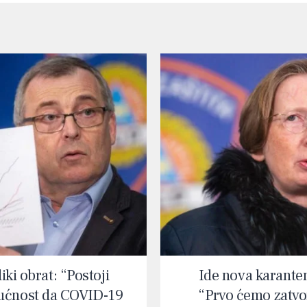
iki obrat: “Postoji
Ide nova karante
ćnost da COVID-19
“Prvo ćemo zatvor