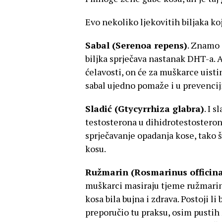
Evo nekoliko ljekovitih biljaka ko
Sabal (Serenoa repens)
. Znamo 
biljka sprječava nastanak DHT-a. A
ćelavosti, on će za muškarce uisti
sabal ujedno pomaže i u prevenciji
Sladić (Gtycyrrhiza glabra)
. I 
testosterona u dihidrotestostero
sprječavanje opadanja kose, tako š
kosu.
Ružmarin (Rosmarinus officina
muškarci masiraju tjeme ružmari
kosa bila bujna i zdrava. Postoji li
preporučio tu praksu, osim pustih 