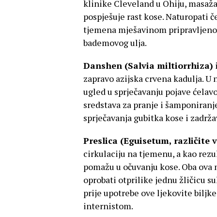
klinike Cleveland u Ohiju, masaža
pospješuje rast kose. Naturopati
tjemena mješavinom pripravljenom 
bademovog ulja.
Danshen (Salvia miltiorrhiza)
zapravo azijska crvena kadulja. U 
ugled u sprječavanju pojave ćelavos
sredstava za pranje i šamponiranje
sprječavanja gubitka kose i zadrža
Preslica (Eguisetum, različite v
cirkulaciju na tjemenu, a kao rez
pomažu u očuvanju kose. Oba ova m
oprobati otprilike jednu žličicu su
prije upotrebe ove ljekovite biljk
internistom.