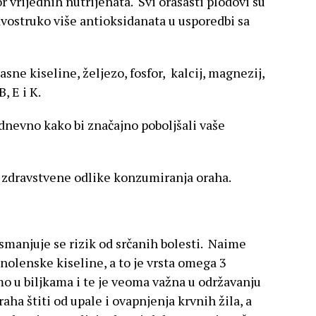
r vrijednih nutrijenata. Svi orašasti plodovi su
 dvostruko više antioksidanata u usporedbi sa
sne kiseline, željezo, fosfor, kalcij, magnezij,
, E i K.
dnevno kako bi značajno poboljšali vaše
zdravstvene odlike konzumiranja oraha.
anjuje se rizik od srčanih bolesti. Naime
inolenske kiseline, a to je vrsta omega 3
mo u biljkama i te je veoma važna u održavanju
raha štiti od upale i ovapnjenja krvnih žila, a