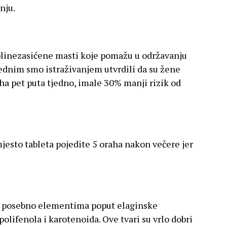
nju.
linezasićene masti koje pomažu u održavanju
Jednim smo istraživanjem utvrdili da su žene
a pet puta tjedno, imale 30% manji rizik od
esto tableta pojedite 5 oraha nakon večere jer
ma, posebno elementima poput elaginske
polifenola i karotenoida. Ove tvari su vrlo dobri