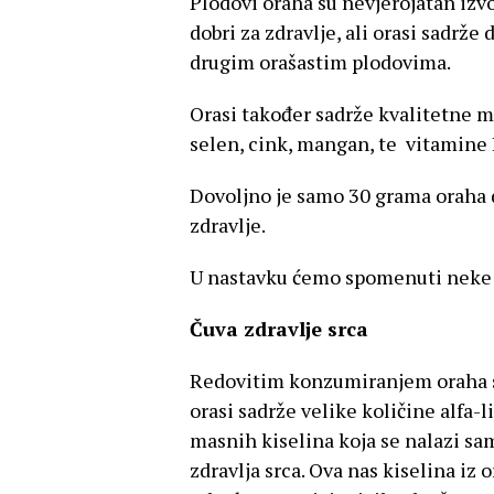
Plodovi oraha su nevjerojatan izvo
dobri za zdravlje, ali orasi sadrže
drugim orašastim plodovima.
Orasi također sadrže kvalitetne ma
selen, cink, mangan, te vitamine B
Dovoljno je samo 30 grama oraha 
zdravlje.
U nastavku ćemo spomenuti neke 
Čuva zdravlje srca
Redovitim konzumiranjem oraha sm
orasi sadrže velike količine alfa-l
masnih kiselina koja se nalazi sa
zdravlja srca. Ova nas kiselina iz o