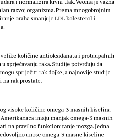
udara i normalizira krvni tlak. Veoma je važna
malan razvoj organizma. Prema mnogobrojnim
ranje oraha smanjuje LDL kolesterol i
a.
velike količine antioksidanata i protuupalnih
a u sprječavanju raka. Studije potvrđuju da
 mogu spriječiti rak dojke, a najnovije studije
i na rak prostate.
bog visoke količine omega-3 masnih kiselina
ine Amerikanaca imaju manjak omega-3 masnih
ati na pravilno funkcioniranje mozga. Jedna
a nedovoljno unose omega-3 masne kiseline