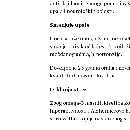
antioksidansi te mogu pomoći vašem
upala i neuroloških bolesti.
Smanjuje upale
Orasi sadrže omega-3 masne kiseli
smanjuje rizik od bolesti krvnih žil
moždanog udara, hipertenzije.
Dovoljno je 25 grama oraha dnevn
kvalitetnih masnih kiselina.
Otklanja stres
Zbog omega-3 masnih kiselina koj
hiperaktivnosti i Alzheimerove bol
snižava tlak koji je nastao zbog st