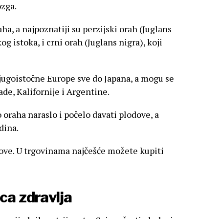
ozga.
ha, a najpoznatiji su perzijski orah (Juglans
kog istoka, i crni orah (Juglans nigra), koji
 jugoistočne Europe sve do Japana, a mogu se
de, Kalifornije i Argentine.
 oraha naraslo i počelo davati plodove, a
dina.
dove. U trgovinama najčešće možete kupiti
ca zdravlja