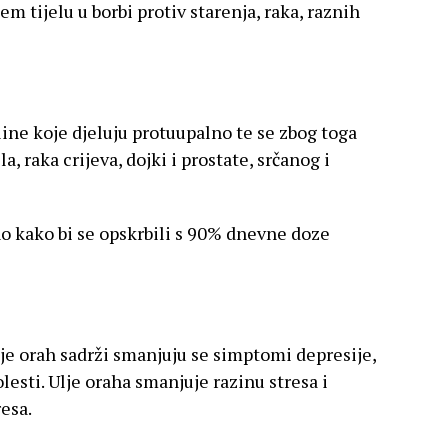
 tijelu u borbi protiv starenja, raka, raznih
ne koje djeluju protuupalno te se zbog toga
a, raka crijeva, dojki i prostate, srčanog i
o kako bi se opskrbili s 90% dnevne doze
e orah sadrži smanjuju se simptomi depresije,
esti. Ulje oraha smanjuje razinu stresa i
resa.