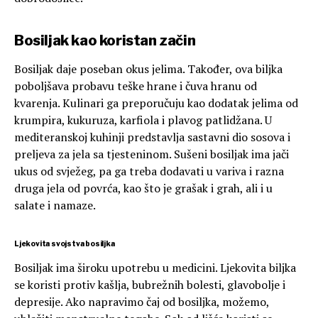
Bosiljak kao koristan začin
Bosiljak daje poseban okus jelima. Također, ova biljka
poboljšava probavu teške hrane i čuva hranu od
kvarenja. Kulinari ga preporučuju kao dodatak jelima od
krumpira, kukuruza, karfiola i plavog patlidžana. U
mediteranskoj kuhinji predstavlja sastavni dio sosova i
preljeva za jela sa tjesteninom. Sušeni bosiljak ima jači
ukus od svježeg, pa ga treba dodavati u variva i razna
druga jela od povrća, kao što je grašak i grah, ali i u
salate i namaze.
Ljekovita svojstva bosiljka
Bosiljak ima široku upotrebu u medicini. Ljekovita biljka
se koristi protiv kašlja, bubrežnih bolesti, glavobolje i
depresije. Ako napravimo čaj od bosiljka, možemo,