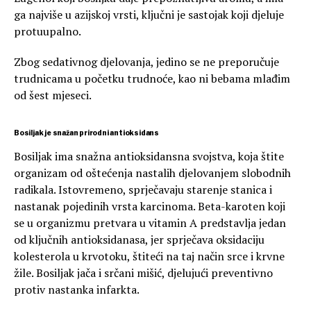
ga najviše u azijskoj vrsti, ključni je sastojak koji djeluje
protuupalno.
Zbog sedativnog djelovanja, jedino se ne preporučuje
trudnicama u početku trudnoće, kao ni bebama mlađim
od šest mjeseci.
Bosiljak je snažan prirodni antioksidans
Bosiljak ima snažna antioksidansna svojstva, koja štite
organizam od oštećenja nastalih djelovanjem slobodnih
radikala. Istovremeno, sprječavaju starenje stanica i
nastanak pojedinih vrsta karcinoma. Beta-karoten koji
se u organizmu pretvara u vitamin A predstavlja jedan
od ključnih antioksidanasa, jer sprječava oksidaciju
kolesterola u krvotoku, štiteći na taj način srce i krvne
žile. Bosiljak jača i srčani mišić, djelujući preventivno
protiv nastanka infarkta.