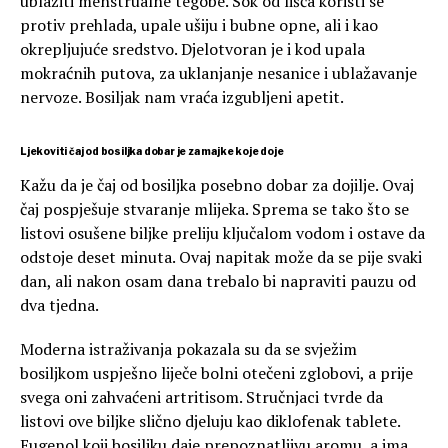
ublažiti menstrualne tegobe. Sok od lišća koristi se
protiv prehlada, upale ušiju i bubne opne, ali i kao
okrepljujuće sredstvo. Djelotvoran je i kod upala
mokraćnih putova, za uklanjanje nesanice i ublažavanje
nervoze. Bosiljak nam vraća izgubljeni apetit.
Ljekoviti čaj od bosiljka dobar je za majke koje doje
Kažu da je čaj od bosiljka posebno dobar za dojilje. Ovaj
čaj pospješuje stvaranje mlijeka. Sprema se tako što se
listovi osušene biljke preliju ključalom vodom i ostave da
odstoje deset minuta. Ovaj napitak može da se pije svaki
dan, ali nakon osam dana trebalo bi napraviti pauzu od
dva tjedna.
Moderna istraživanja pokazala su da se svježim
bosiljkom uspješno liječe bolni otečeni zglobovi, a prije
svega oni zahvaćeni artritisom. Stručnjaci tvrde da
listovi ove biljke slično djeluju kao diklofenak tablete.
Eugenol koji bosiljku daje prepoznatljivu aromu, a ima