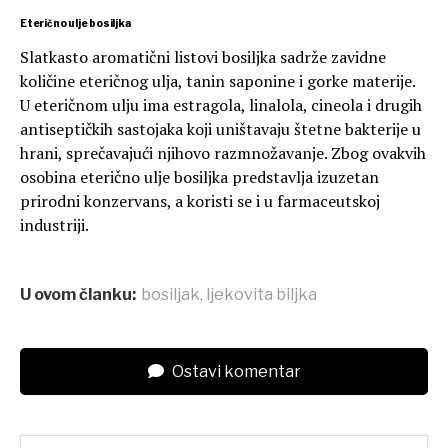
Eterično ulje bosiljka
Slatkasto aromatični listovi bosiljka sadrže zavidne
količine eteričnog ulja, tanin saponine i gorke materije.
U eteričnom ulju ima estragola, linalola, cineola i drugih
antiseptičkih sastojaka koji uništavaju štetne bakterije u
hrani, sprečavajući njihovo razmnožavanje. Zbog ovakvih
osobina eterično ulje bosiljka predstavlja izuzetan
prirodni konzervans, a koristi se i u farmaceutskoj
industriji.
U ovom članku:
bosiljak
,
ljekovita biljka
Ostavi komentar