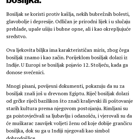
Bosiljak se koristi protiv kašlja, nekih bubrežnih bolesti,
glavobolje i depresije. Odličan je prirodni lijek i u slučaju
prehlade, upale ušiju i bubne opne, ali i kao okrepljujuće
sredstvo.
Ova ljekovita biljka ima karakterističan miris, zbog čega
bosiljak znamo i kao začin. Porijeklom bosiljak dolazi iz
Indije. U Europi se bosiljak pojavio 12. Stoljeću, kada ga
donose svećenici.
Mnogi pisani, povijesni dokumenti, pokazuju da su za
bosiljak znali još u drevnom Egiptu. Riječ bosiljak dolazi
od grčke riječi bazilikon što znači kraljevski ili poštovanje
starih kultura prema njegovom postojanju. Rimljani su
ga poistovjećivali sa ljubavlju i odanošću, i vjerovali su da
će muškarac zauvijek voljeti ženu od koje dobije grančicu
bosiljka, dok su ga u Indiji njegovali kao simbol
dobrodošlice.