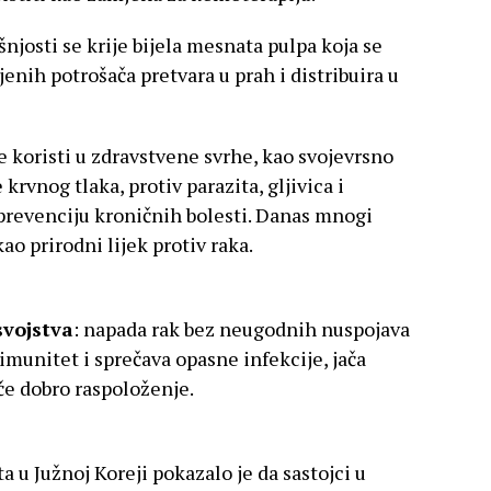
šnjosti se krije bijela mesnata pulpa koja se
jenih potrošača pretvara u prah i distribuira u
e koristi u zdravstvene svrhe, kao svojevrsno
krvnog tlaka, protiv parazita, gljivica i
prevenciju kroničnih bolesti. Danas mnogi
kao prirodni lijek protiv raka.
svojstva
: napada rak bez neugodnih nuspojava
 imunitet i sprečava opasne infekcije, jača
če dobro raspoloženje.
ta u Južnoj Koreji pokazalo je da sastojci u