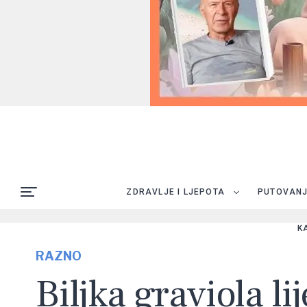
ZDRAVLJE I LJEPOTA
PUTOVAN
K
RAZNO
Biljka graviola l