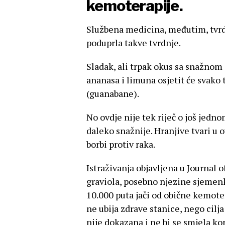
kemoterapije.
Službena medicina, međutim, tvrdi
poduprla takve tvrdnje.
Sladak, ali trpak okus sa snažno
ananasa i limuna osjetit će svako 
(guanabane).
No ovdje nije tek riječ o još jedn
daleko snažnije. Hranjive tvari u
borbi protiv raka.
Istraživanja objavljena u Journal o
graviola, posebno njezine sjemenke
10.000 puta jači od obične kemoter
ne ubija zdrave stanice, nego cilj
nije dokazana i ne bi se smjela ko