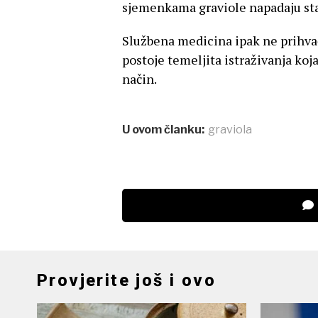
sjemenkama graviole napadaju stan
Službena medicina ipak ne prihvać
postoje temeljita istraživanja koja 
način.
U ovom članku:
graviola
Provjerite još i ovo