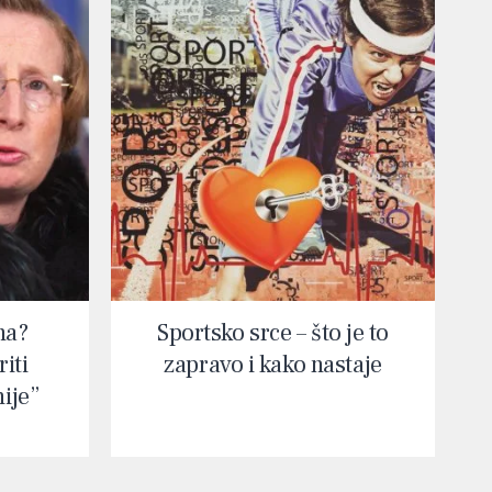
na?
Sportsko srce – što je to
iti
zapravo i kako nastaje
nije”