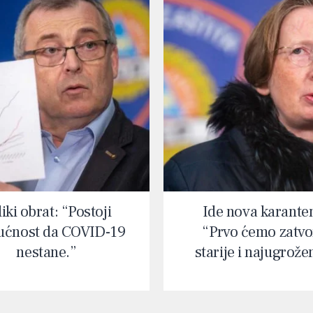
iki obrat: “Postoji
Ide nova karante
ćnost da COVID-19
“Prvo ćemo zatvor
nestane.”
starije i najugrože