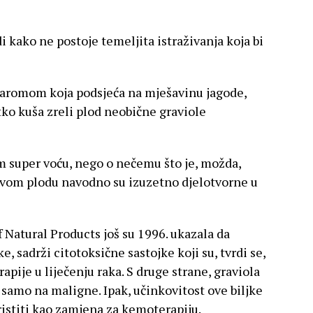
 kako ne postoje temeljita istraživanja koja bi
m aromom koja podsjeća na mješavinu jagode,
tko kuša zreli plod neobične graviole
om super voću, nego o nečemu što je, možda,
 ovom plodu navodno su izuzetno djelotvorne u
f Natural Products još su 1996. ukazala da
, sadrži citotoksične sastojke koji su, tvrdi se,
apije u liječenju raka. S druge strane, graviola
a samo na maligne. Ipak, učinkovitost ove biljke
ristiti kao zamjena za kemoterapiju.