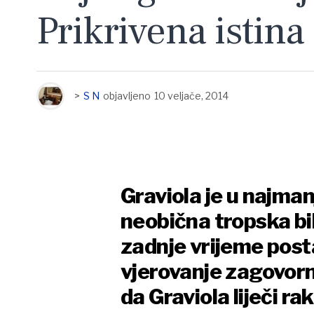
Prikrivena istina
>
S N
objavljeno
10 veljače, 2014
Graviola je u najma
neobična tropska bil
zadnje vrijeme post
vjerovanje zagovorn
da Graviola liječi ra