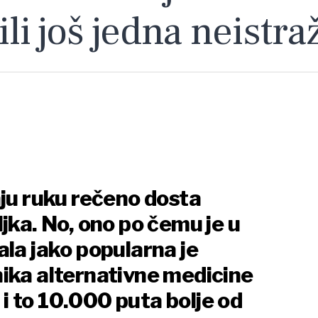
 ili još jedna neist
nju ruku rečeno dosta
jka. No, ono po čemu je u
ala jako popularna je
ika alternativne medicine
k i to 10.000 puta bolje od