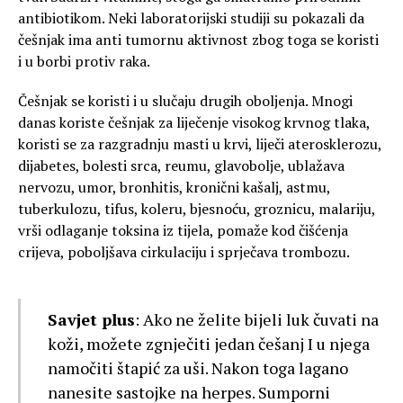
antibiotikom. Neki laboratorijski studiji su pokazali da
češnjak ima anti tumornu aktivnost zbog toga se koristi
i u borbi protiv raka.
Češnjak se koristi i u slučaju drugih oboljenja. Mnogi
danas koriste češnjak za liječenje visokog krvnog tlaka,
koristi se za razgradnju masti u krvi, liječi aterosklerozu,
dijabetes, bolesti srca, reumu, glavobolje, ublažava
nervozu, umor, bronhitis, kronični kašalj, astmu,
tuberkulozu, tifus, koleru, bjesnoću, groznicu, malariju,
vrši odlaganje toksina iz tijela, pomaže kod čišćenja
crijeva, poboljšava cirkulaciju i sprječava trombozu.
Savjet plus
: Ako ne želite bijeli luk čuvati na
koži, možete zgnječiti jedan češanj I u njega
namočiti štapić za uši. Nakon toga lagano
nanesite sastojke na herpes. Sumporni