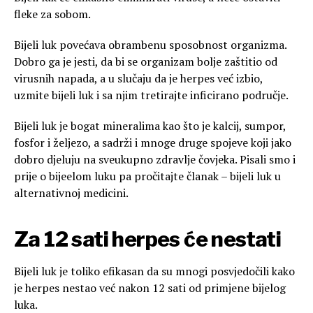
fleke za sobom.
Bijeli luk povećava obrambenu sposobnost organizma.
Dobro ga je jesti, da bi se organizam bolje zaštitio od
virusnih napada, a u slučaju da je herpes već izbio,
uzmite bijeli luk i sa njim tretirajte inficirano područje.
Bijeli luk je bogat mineralima kao što je kalcij, sumpor,
fosfor i željezo, a sadrži i mnoge druge spojeve koji jako
dobro djeluju na sveukupno zdravlje čovjeka. Pisali smo i
prije o bijeelom luku pa pročitajte članak – bijeli luk u
alternativnoj medicini.
Za 12 sati herpes će nestati
Bijeli luk je toliko efikasan da su mnogi posvjedočili kako
je herpes nestao već nakon 12 sati od primjene bijelog
luka.