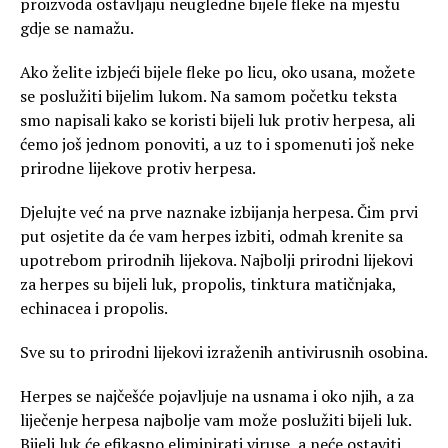
proizvoda ostavljaju neugledne bijele fleke na mjestu
gdje se namažu.
Ako želite izbjeći bijele fleke po licu, oko usana, možete
se poslužiti bijelim lukom. Na samom početku teksta
smo napisali kako se koristi bijeli luk protiv herpesa, ali
ćemo još jednom ponoviti, a uz to i spomenuti još neke
prirodne lijekove protiv herpesa.
Djelujte već na prve naznake izbijanja herpesa. Čim prvi
put osjetite da će vam herpes izbiti, odmah krenite sa
upotrebom prirodnih lijekova. Najbolji prirodni lijekovi
za herpes su bijeli luk, propolis, tinktura matičnjaka,
echinacea i propolis.
Sve su to prirodni lijekovi izraženih antivirusnih osobina.
Herpes se najčešće pojavljuje na usnama i oko njih, a za
liječenje herpesa najbolje vam može poslužiti bijeli luk.
Bijeli luk će efikasno eliminirati viruse, a neće ostaviti