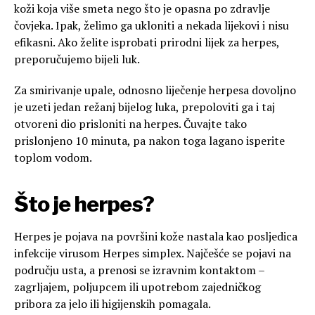
koži koja više smeta nego što je opasna po zdravlje
čovjeka. Ipak, želimo ga ukloniti a nekada lijekovi i nisu
efikasni. Ako želite isprobati prirodni lijek za herpes,
preporučujemo bijeli luk.
Za smirivanje upale, odnosno liječenje herpesa dovoljno
je uzeti jedan režanj bijelog luka, prepoloviti ga i taj
otvoreni dio prisloniti na herpes. Čuvajte tako
prislonjeno 10 minuta, pa nakon toga lagano isperite
toplom vodom.
Što je herpes?
Herpes je pojava na površini kože nastala kao posljedica
infekcije virusom Herpes simplex. Najčešće se pojavi na
području usta, a prenosi se izravnim kontaktom –
zagrljajem, poljupcem ili upotrebom zajedničkog
pribora za jelo ili higijenskih pomagala.