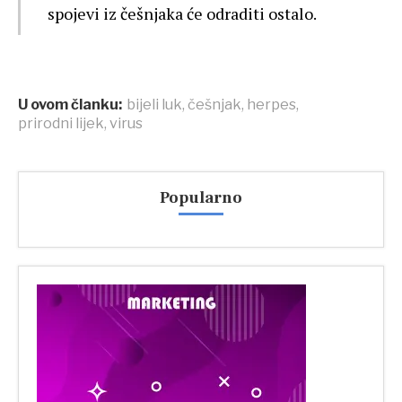
spojevi iz češnjaka će odraditi ostalo.
U ovom članku:
bijeli luk
,
češnjak
,
herpes
,
prirodni lijek
,
virus
Popularno