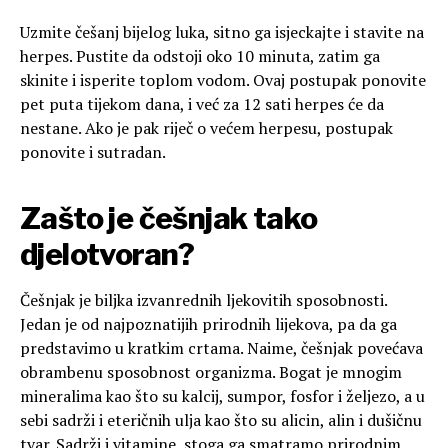
Uzmite češanj bijelog luka, sitno ga isjeckajte i stavite na
herpes. Pustite da odstoji oko 10 minuta, zatim ga
skinite i isperite toplom vodom. Ovaj postupak ponovite
pet puta tijekom dana, i već za 12 sati herpes će da
nestane. Ako je pak riječ o većem herpesu, postupak
ponovite i sutradan.
Zašto je češnjak tako
djelotvoran?
Češnjak je biljka izvanrednih ljekovitih sposobnosti.
Jedan je od najpoznatijih prirodnih lijekova, pa da ga
predstavimo u kratkim crtama. Naime, češnjak povećava
obrambenu sposobnost organizma. Bogat je mnogim
mineralima kao što su kalcij, sumpor, fosfor i željezo, a u
sebi sadrži i eteričnih ulja kao što su alicin, alin i dušičnu
tvar. Sadrži i vitamine, stoga ga smatramo prirodnim