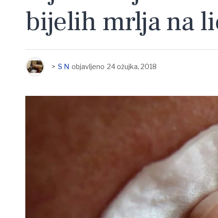
bijelih mrlja na l
>
S N
objavljeno
24 ožujka, 2018