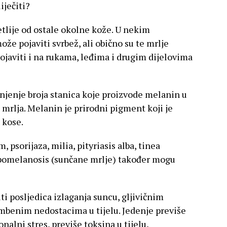
iječiti?
etlije od ostale okolne kože. U nekim
že pojaviti svrbež, ali obično su te mrlje
ojaviti i na rukama, leđima i drugim dijelovima
anjenje broja stanica koje proizvode melanin u
ih mrlja. Melanin je prirodni pigment koji je
 kose.
 psorijaza, milia, pityriasis alba, tinea
hypomelanosis (sunčane mrlje) također mogu
i posljedica izlaganja suncu, gljivičnim
mbenim nedostacima u tijelu. Jedenje previše
alni stres, previše toksina u tijelu,