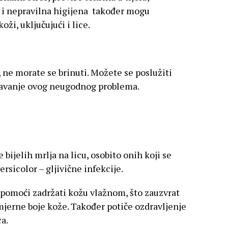
 i nepravilna higijena također mogu
oži, uključujući i lice.
, ne morate se brinuti. Možete se poslužiti
šavanje ovog neugodnog problema.
e bijelih mrlja na licu, osobito onih koji se
versicolor – gljivične infekcije.
 pomoći zadržati kožu vlažnom, što zauzvrat
jerne boje kože. Također potiče ozdravljenje
a.