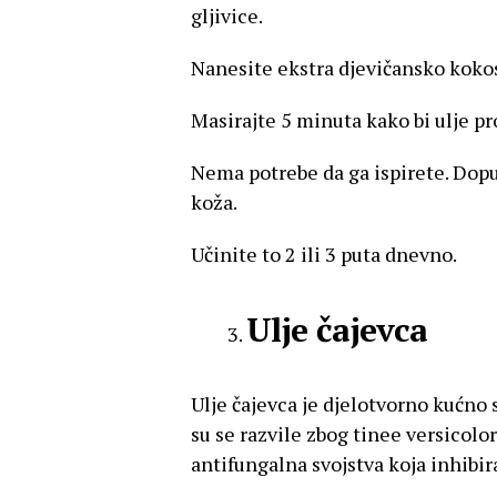
gljivice.
Nanesite ekstra djevičansko kokos
Masirajte 5 minuta kako bi ulje p
Nema potrebe da ga ispirete. Dopus
koža.
Učinite to 2 ili 3 puta dnevno.
Ulje čajevca
Ulje čajevca je djelotvorno kućno s
su se razvile zbog tinee versicolo
antifungalna svojstva koja inhibira