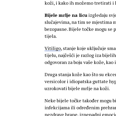
koži, i kako ih možemo tretirati i l
Bijele mrlje na licu
izgledaju svj
slučajevima, na tim se mjestima mo
bezopasne. Bijele točke mogu se p
tijela.
Vitiligo
, stanje koje uključuje sm
tijelu, najčešći je razlog iza bijel
odgovoran za boju vaše kože, kao i
Druga stanja kože kao što su ekcem,
versicolor i idiopatska guttate 
uzrokovati bijele mrlje na koži.
Neke bijele točke također mogu bit
infekcijama ili određenim prehra
nezdrave hrane, iznenadni emocion