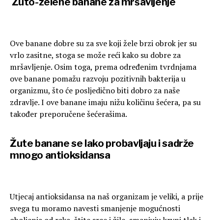
Žuto-zelene banane za mršavljenje
Ove banane dobre su za sve koji žele brzi obrok jer su
vrlo zasitne, stoga se može reći kako su dobre za
mršavljenje. Osim toga, prema određenim tvrdnjama
ove banane pomažu razvoju pozitivnih bakterija u
organizmu, što će posljedično biti dobro za naše
zdravlje. I ove banane imaju nižu količinu šećera, pa su
također preporučene šećerašima.
Žute banane se lako probavljaju i sadrže
mnogo antioksidansa
Utjecaj antioksidansa na naš organizam je veliki, a prije
svega tu moramo navesti smanjenje mogućnosti
oboljenja od raka, štite srce i žile, smanjuju krvni tlak i