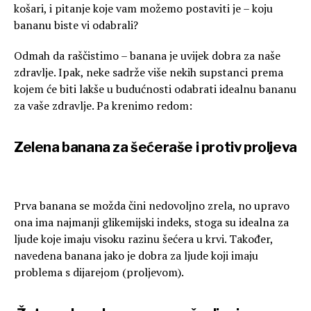
košari, i pitanje koje vam možemo postaviti je – koju
bananu biste vi odabrali?
Odmah da raščistimo – banana je uvijek dobra za naše
zdravlje. Ipak, neke sadrže više nekih supstanci prema
kojem će biti lakše u budućnosti odabrati idealnu bananu
za vaše zdravlje. Pa krenimo redom:
Zelena banana za šećeraše i protiv proljeva
Prva banana se možda čini nedovoljno zrela, no upravo
ona ima najmanji glikemijski indeks, stoga su idealna za
ljude koje imaju visoku razinu šećera u krvi. Također,
navedena banana jako je dobra za ljude koji imaju
problema s dijarejom (proljevom).