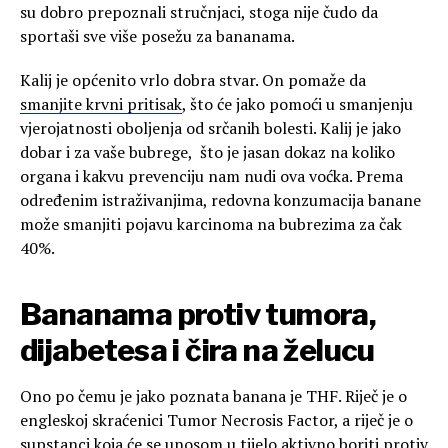
su dobro prepoznali stručnjaci, stoga nije čudo da
sportaši sve više posežu za bananama.
Kalij je općenito vrlo dobra stvar. On pomaže da
smanjite krvni pritisak
, što će jako pomoći u smanjenju
vjerojatnosti oboljenja od srčanih bolesti. Kalij je jako
dobar i za vaše bubrege, što je jasan dokaz na koliko
organa i kakvu prevenciju nam nudi ova voćka. Prema
određenim istraživanjima, redovna konzumacija banane
može smanjiti pojavu karcinoma na bubrezima za čak
40%.
Bananama protiv tumora,
dijabetesa i čira na želucu
Ono po čemu je jako poznata banana je THF. Riječ je o
engleskoj skraćenici Tumor Necrosis Factor, a riječ je o
supstanci koja će se unosom u tijelo aktivno boriti protiv