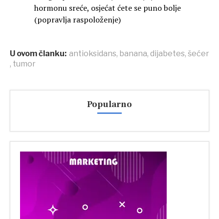
hormonu sreće, osjećat ćete se puno bolje
(popravlja raspoloženje)
U ovom članku:
antioksidans
,
banana
,
dijabetes
,
šećer
,
tumor
Popularno