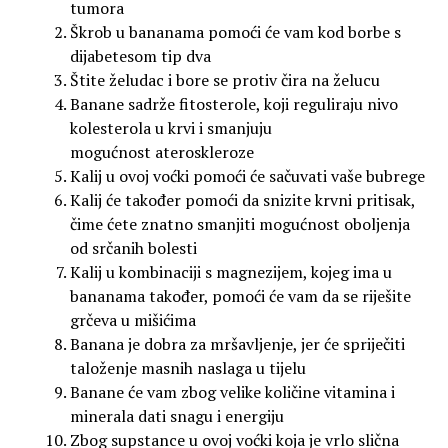
tumora
Škrob u bananama pomoći će vam kod borbe s
dijabetesom tip dva
Štite želudac i bore se protiv čira na želucu
Banane sadrže fitosterole, koji reguliraju nivo
kolesterola u krvi i smanjuju
mogućnost ateroskleroze
Kalij u ovoj voćki pomoći će sačuvati vaše bubrege
Kalij će također pomoći da snizite krvni pritisak,
čime ćete znatno smanjiti mogućnost oboljenja
od srčanih bolesti
Kalij u kombinaciji s magnezijem, kojeg ima u
bananama također, pomoći će vam da se riješite
grčeva u mišićima
Banana je dobra za mršavljenje, jer će spriječiti
taloženje masnih naslaga u tijelu
Banane će vam zbog velike količine vitamina i
minerala dati snagu i energiju
Zbog supstance u ovoj voćki koja je vrlo slična