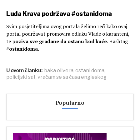
Luda Krava podržava #ostanidoma
Svim posjetiteljima ovog portala želimo reći kako ovaj
portal podržava i promovira odluku Vlade o karanteni,
te p
oziva sve građane da ostanu kod kuće
. Hashtag
#
ostanidoma
.
U ovom članku:
baka olivera
,
ostani doma
,
policijski sat
,
vraćam se sa časa engleskog
Popularno