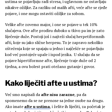
ustima se pojavljuju radi stresa, i uglavnom ne ostavljaju
nikakve ožiljke. Za razliku od malih afti, veće afte se rjeđe
pojave, i one mogu ostaviti ožiljke za sobom.
Velike afte zovemo major, i one se pojave u tek 10%
slučajeva. Ove afte prodiru duboko u tkivo pa im je zato
liječenje duže. Postoji još i najteži slučaj herpetiformnih
afti, koje su jako slične herpesu. To je zapravo nekoliko
oštećenja koje se spajaju u jedno i najčešće se pojavljuju
kod već postojeće upale i ispod jezika. U slučaju da se
pojave hipertiformne afte, liječenje traje duže od 2
tjedna, a ovu bolest prati otežano gutanje i govor.
Kako liječiti afte u ustima?
Već smo napisali da
afte nisu zarazne
, pa da
spomenemo da se ne prenose sa jedne osobe na drugu.
Ako imate
afte u ustima
, i želite ih liječiti, za početak je