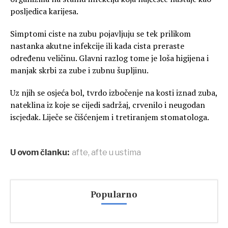
posljedica karijesa.
Simptomi ciste na zubu pojavljuju se tek prilikom
nastanka akutne infekcije ili kada cista preraste
određenu veličinu. Glavni razlog tome je loša higijena i
manjak skrbi za zube i zubnu šupljinu.
Uz njih se osjeća bol, tvrdo izbočenje na kosti iznad zuba,
nateklina iz koje se cijedi sadržaj, crvenilo i neugodan
iscjedak. Liječe se čišćenjem i tretiranjem stomatologa.
U ovom članku:
afte
,
afte u ustima
Popularno