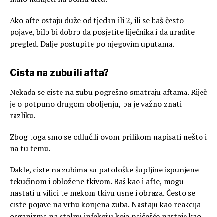
Ako afte ostaju duže od tjedan ili 2, ili se baš često
pojave, bilo bi dobro da posjetite liječnika i da uradite
pregled. Dalje postupite po njegovim uputama.
Cista na zubu ili afta?
Nekada se ciste na zubu pogrešno smatraju aftama. Riječ
je o potpuno drugom oboljenju, pa je važno znati
razliku.
Zbog toga smo se odlučili ovom prilikom napisati nešto i
na tu temu.
Dakle, ciste na zubima su patološke šupljine ispunjene
tekućinom i obložene tkivom. Baš kao i afte, mogu
nastati u vilici te mekom tkivu usne i obraza. Često se
ciste pojave na vrhu korijena zuba. Nastaju kao reakcija
organizma na stalnu infekciju koja najčešće nastaje kao