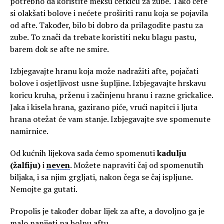
potrebno da koristite mekšu četkicu za zube. Tako ćete
si olakšati bolove i nećete proširiti ranu koja se pojavila
od afte. Također, bilo bi dobro da prilagodite pastu za
zube. To znači da trebate koristiti neku blagu pastu,
barem dok se afte ne smire.
Izbjegavajte hranu koja može nadražiti afte, pojačati
bolove i osjetljivost usne šupljine. Izbjegavajte hrskavu
koricu kruha, prženu i začinjenu hranu i razne grickalice.
Jaka i kisela hrana, gazirano piće, vrući napitci i ljuta
hrana otežat će vam stanje. Izbjegavajte sve spomenute
namirnice.
Od kućnih lijekova sada ćemo spomenuti
kadulju
(žalfiju)
i
neven
. Možete napraviti čaj od spomenutih
biljaka, i sa njim grgljati, nakon čega se čaj ispljune.
Nemojte ga gutati.
Propolis je također dobar lijek za afte, a dovoljno ga je
malo nanijeti na bolnu aftu.