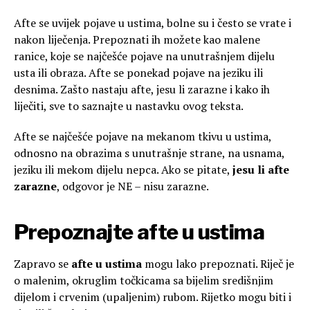
Afte se uvijek pojave u ustima, bolne su i često se vrate i
nakon liječenja. Prepoznati ih možete kao malene
ranice, koje se najčešće pojave na unutrašnjem dijelu
usta ili obraza. Afte se ponekad pojave na jeziku ili
desnima. Zašto nastaju afte, jesu li zarazne i kako ih
liječiti, sve to saznajte u nastavku ovog teksta.
Afte se najčešće pojave na mekanom tkivu u ustima,
odnosno na obrazima s unutrašnje strane, na usnama,
jeziku ili mekom dijelu nepca. Ako se pitate,
jesu li afte
zarazne
, odgovor je NE – nisu zarazne.
Prepoznajte afte u ustima
Zapravo se
afte u ustima
mogu lako prepoznati. Riječ je
o malenim, okruglim točkicama sa bijelim središnjim
dijelom i crvenim (upaljenim) rubom. Rijetko mogu biti i