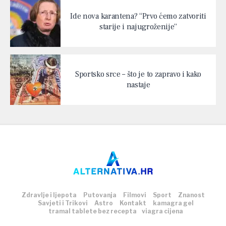
Ide nova karantena? “Prvo ćemo zatvoriti
starije i najugroženije”
Sportsko srce – što je to zapravo i kako
nastaje
Zdravlje i ljepota
Putovanja
Filmovi
Sport
Znanost
Savjeti i Trikovi
Astro
Kontakt
kamagra gel
tramal tablete bez recepta
viagra cijena