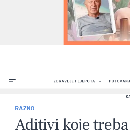
ZDRAVLJE I LJEPOTA
PUTOVAN
K
RAZNO
Aditivi koje treba