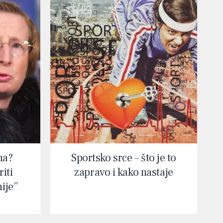
na?
Sportsko srce – što je to
iti
zapravo i kako nastaje
nije”