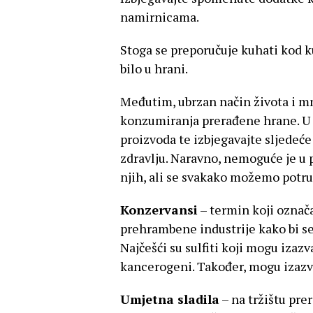
namirnicama.
Stoga se preporučuje kuhati kod k
bilo u hrani.
Međutim, ubrzan način života i m
konzumiranja prerađene hrane. U t
proizvoda te izbjegavajte sljedeće
zdravlju. Naravno, nemoguće je u 
njih, ali se svakako možemo potr
Konzervansi
– termin koji označa
prehrambene industrije kako bi se
Najčešći su sulfiti koji mogu izazvat
kancerogeni. Također, mogu izazv
Umjetna sladila
– na tržištu pre