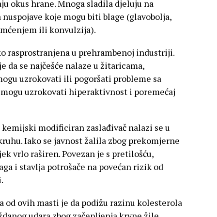
vaju okus hrane. Mnoga sladila djeluju na
a nuspojave koje mogu biti blage (glavobolja,
amćenjem ili konvulzija).
ko rasprostranjena u prehrambenoj industriji.
e da se najčešće nalaze u žitaricama,
 mogu uzrokovati ili pogoršati probleme sa
e mogu uzrokovati hiperaktivnost i poremećaj
 kemijski modificiran zaslađivač nalazi se u
kruhu. Iako se javnost žalila zbog prekomjerne
jek vrlo raširen. Povezan je s pretilošću,
a i stavlja potrošače na povećan rizik od
.
a od ovih masti je da podižu razinu kolesterola
ždanog udara zbog začepljenja krvne žile.