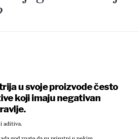
?
ija u svoje proizvode često
ive koji imaju negativan
ravlje.
 aditiva.
ada god znate da su prisutni u nekim