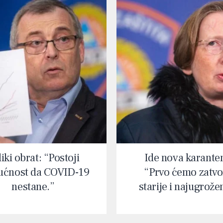
iki obrat: “Postoji
Ide nova karante
ćnost da COVID-19
“Prvo ćemo zatvor
nestane.”
starije i najugrože