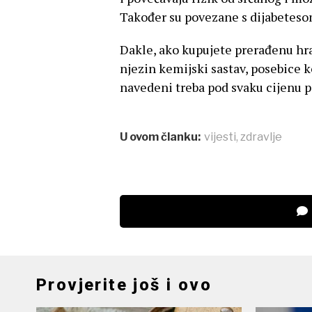
Također su povezane s dijabeteso
Dakle, ako kupujete prerađenu hra
njezin kemijski sastav, posebice ko
navedeni treba pod svaku cijenu p
U ovom članku:
vijesti
,
zdravlje
Provjerite još i ovo