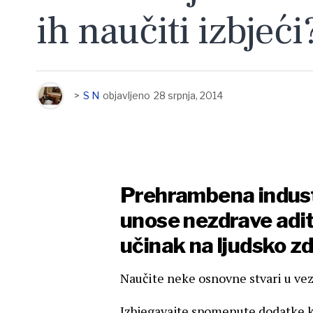
ih naučiti izbjeći
>
S N
objavljeno
28 srpnja, 2014
Prehrambena industr
unose nezdrave adit
učinak na ljudsko zd
Naučite neke osnovne stvari u vezi
Izbjegavajte spomenute dodatke k