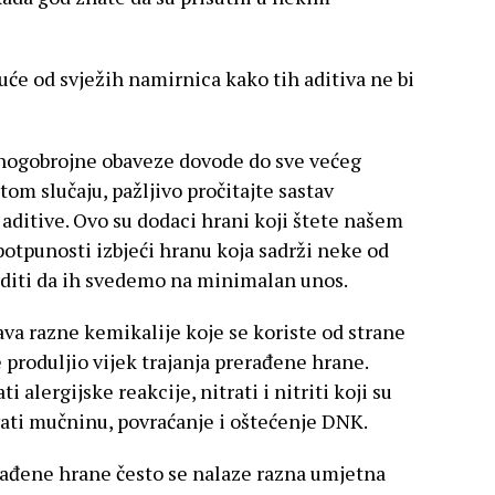
uće od svježih namirnica kako tih aditiva ne bi
nogobrojne obaveze dovode do sve većeg
om slučaju, pažljivo pročitajte sastav
 aditive. Ovo su dodaci hrani koji štete našem
potpunosti izbjeći hranu koja sadrži neke od
uditi da ih svedemo na minimalan unos.
va razne kemikalije koje se koriste od strane
 produljio vijek trajanja prerađene hrane.
i alergijske reakcije, nitrati i nitriti koji su
ati mučninu, povraćanje i oštećenje DNK.
rađene hrane često se nalaze razna umjetna