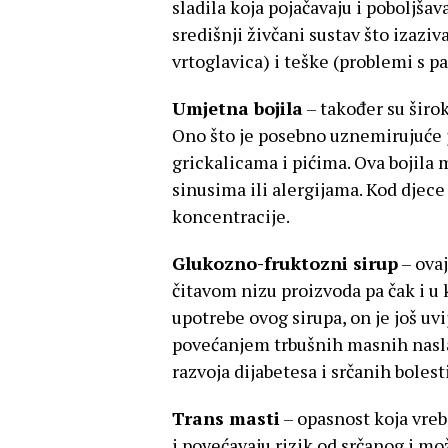
sladila koja pojačavaju i poboljša
središnji živčani sustav što izaziv
vrtoglavica) i teške (problemi s p
Umjetna bojila
– također su širo
Ono što je posebno uznemirujuće j
grickalicama i pićima. Ova bojila
sinusima ili alergijama. Kod djec
koncentracije.
Glukozno-fruktozni sirup
– ovaj
čitavom nizu proizvoda pa čak i u 
upotrebe ovog sirupa, on je još uvi
povećanjem trbušnih masnih naslag
razvoja dijabetesa i srčanih bolesti
Trans masti
– opasnost koja vreb
i povećavaju rizik od srčanog i mo